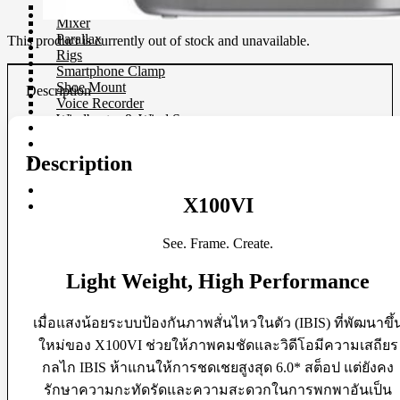
Microphone
Mixer
Parallax
This product is currently out of stock and unavailable.
Rigs
Smartphone Clamp
Shoe Mount
Description
Voice Recorder
Windbuster & Wind Screen
Wireless Microphone
Description
Flash & Light
Continue Light
X100VI
Flash
Ringlight
Studio Light
See. Frame. Create.
Studio BOX
Light Weight, High Performance
Studio House Equipment
Background
เมื่อแสงน้อยระบบป้องกันภาพสั่นไหวในตัว (IBIS) ที่พัฒนาขึ้
Barndoors
ใหม่ของ X100VI ช่วยให้ภาพคมชัดและวิดีโอมีความเสถียร
Color Gel Filter
Clamp
กลไก IBIS ห้าแกนให้การชดเชยสูงสุด 6.0* สต็อป แต่ยังคง
Copy Stands
รักษาความกะทัดรัดและความสะดวกในการพกพาอันเป็น
Reflectors