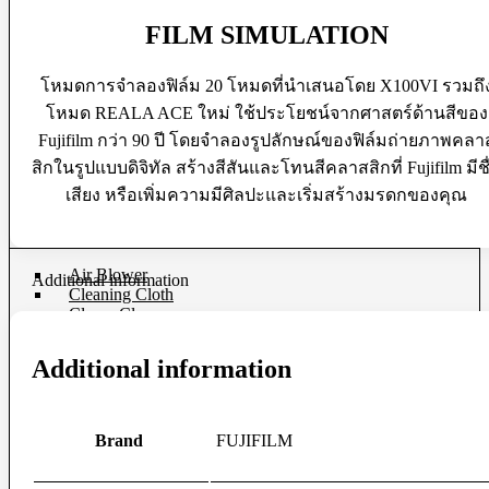
Protection Gear
FILM SIMULATION
Body Cap
Cable Protector
โหมดการจำลองฟิล์ม 20 โหมดที่นำเสนอโดย X100VI รวมถึ
Dry Cabinet
โหมด REALA ACE ใหม่ ใช้ประโยชน์จากศาสตร์ด้านสีของ
Housing
Fujifilm กว่า 90 ปี โดยจำลองรูปลักษณ์ของฟิล์มถ่ายภาพคลา
LCD Screen Protector
Silicone Case
สิกในรูปแบบดิจิทัล สร้างสีสันและโทนสีคลาสสิกที่ Fujifilm มีชื
Silica Gel
เสียง หรือเพิ่มความมีศิลปะและเริ่มสร้างมรดกของคุณ
Vacuum Box
Maintenance
Air Blower
Additional information
Cleaning Cloth
Clever Cleaner
Cleaning Kits
Cleaning Paper
Additional information
Film Cleaning Supplies
Lenses Cleaner
Maintenance Cartridge
Sensor Cleaner
Brand
FUJIFILM
Tripod & Monopod