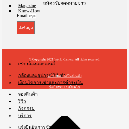
สมัครรับจดหมายข่าว
Magazine
Know-How
Email
ส่งข้อมูล
© Copyright 2021 World Camera. All rights reserved.
เช่ากล้องและเลนส์
กล้องและอุปกรณ์ให้เช่า
นโยบายความเป็นส่วนตัว
เงื่อนไขการเช่าและการชำระเงิน
ข้อกำหนดและเงื่อนไข
จองสินค้า
t
รีวิว
T
กิจกรรม
บริการ
แจ้งยืนยันการชำระเงิน