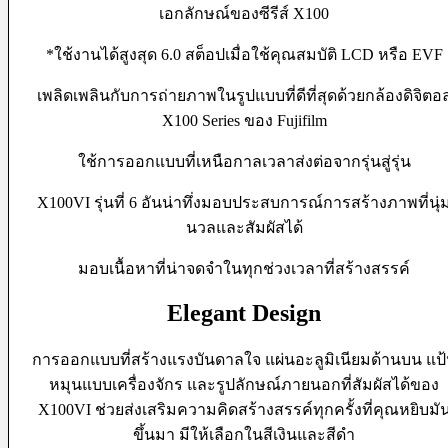
เอกลักษณ์ของซีรีส์ X100
Softboxes
Stand
Studio House Accessories
*ใช้งานได้สูงสุด 6.0 สต็อปเมื่อใช้คุณสมบัติ LCD หรือ EVF
TTL Cords
Trigger
เพลิดเพลินกับการถ่ายภาพในรูปแบบที่ดีที่สุดด้วยกล้องดิจิตอ
Umbrellas
X100 Series ของ Fujifilm
Bag & Case
ใช้การออกแบบที่เหนือกาลเวลาส่งต่อจากรุ่นสู่รุ่น
Bag Accessories
Bag Compartment
X100VI รุ่นที่ 6 อันน่าทึ่งมอบประสบการณ์การสร้างภาพที่นุ่
Backpacks
Fit Case
นวลและสัมผัสได้
Holster Cases
Lens Case
มอบเนื้อหาที่น่าจดจำในทุกช่วงเวลาที่สร้างสรรค์
Pouch Bag
Roller Bag
Elegant Design
Rain Protection
Shoulder Bag
Sling Bags
การออกแบบที่สร้างแรงบันดาลใจ แผ่นอะลูมิเนียมด้านบน แป
Tote Bag
หมุนแบบเครื่องจักร และรูปลักษณ์ภายนอกที่สัมผัสได้ของ
Wet Bag
Waterproof Bags
X100VI ช่วยส่งเสริมความคิดสร้างสรรค์ทุกครั้งที่คุณหยิบมั
Waterproof Cases
ขึ้นมา มีให้เลือกในสีเงินและสีดำ
Waist Bag