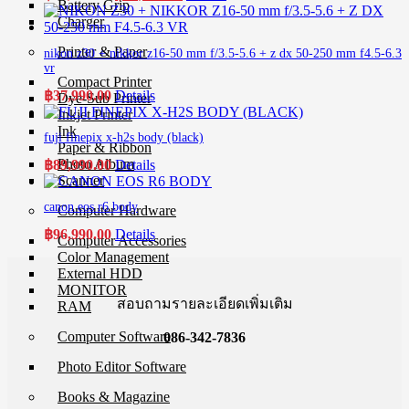
Battery Grip
price
price
Charger
was:
is:
฿34,900.00.
฿32,900.00.
Printer & Paper
nikon z30 + nikkor z16-50 mm f/3.5-5.6 + z dx 50-250 mm f4.5-6.3
vr
Compact Printer
฿
37,990.00
Details
Dye-Sub Printer
Inkjet Printer
Ink
fuji finepix x-h2s body (black)
Paper & Ribbon
Photo Album
฿
89,990.00
Details
Scanner
canon eos r6 body
Computer Hardware
฿
96,990.00
Details
Computer Accessories
Color Management
External HDD
MONITOR
สอบถามรายละเอียดเพิ่มเติม
RAM
Computer Software
086-342-7836
Photo Editor Software
Books & Magazine