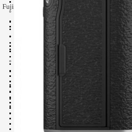
UV Filter
Fujifilm X100VI สินค้าประกันศูนย์
Film
Film 35 MM.
เซ็นเซอร์ APS-C แบบ X-Trans CMOS V
Instant Film
ความละเอียด 40 MP
Darkroom
ชิปประมวลผล X-Processor 5
20 Film Simulations
Chemistry
Fujinon 23mm f2 โครงสร้างชุดเลนส์แบบ 8 ชิ้น ใน 6 กลุ่ม
Darkroom Equipment
มีชิ้นแก้ว Aspherical 2 ชิ้น
Video Making Gear
ระบบกันสั่น IBIS 6 Stops
Action Camera Accessories
รองรับการโฟกัสติดตามทั้งคน สัตว์ นก แมลง และยาน
Pole & Boompole
พาหนะ
Connector Cable
ISO125 – 12,800 Extended ISO64 – 51,200
Control Cable
วิดีโอ 6K/30p, 4K/60p
Dollies
Drone Accessories
รองรับ Memory Card แบบ Single UHS-I Slot
Gimbals & Accessories
จอหลัง LCD Touchscreen 2 Way Tilt Screen
Headphone
Live Streaming Device
ช่องมองภาพ EVF 3.69 ล้านจุดสี
Matte Boxes & Accessories
MIC Cable
Mic & Audio Adapter