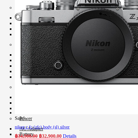
Strap
Camera Strap
Hand Strap
Quick Strap
Wrist Strap
Memory Card
CF Card
Flash Drive
Micro SD Card
SD Card & Wi-Fi SD Card
XQD Card
Memory Card Accessories
Card Reader
Memory Card Adapter
Memory Card Holder
Sale!
Power
nikon z fc (zfc) body (sl) silver
AC Adapter
Battery
Original
Current
฿
34,900.00
฿
32,900.00
Details