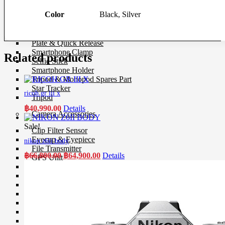
Ball Head
Color
Black, Silver
Geared Head
Monopod
Pan Head
Plate & Quick Release
Smartphone Clamp
Related products
Selfie Stick
Smartphone Holder
Tripod & Monopod Spares Part
Star Tracker
ricoh gr iii x
Tripod
฿
40,990.00
Details
Camera Accessories
Sale!
Clip Filter Sensor
Eyecup & Eyepiece
nikon z6ii body
File Transmitter
Original
Current
฿
66,800.00
฿
64,900.00
Details
GPS Unit
price
price
Hand Grip
was:
is:
Hot Shoe Cover
฿66,800.00.
฿64,900.00.
Light Meter
Remote
Shutter Release
USB Cable
Viewfinder