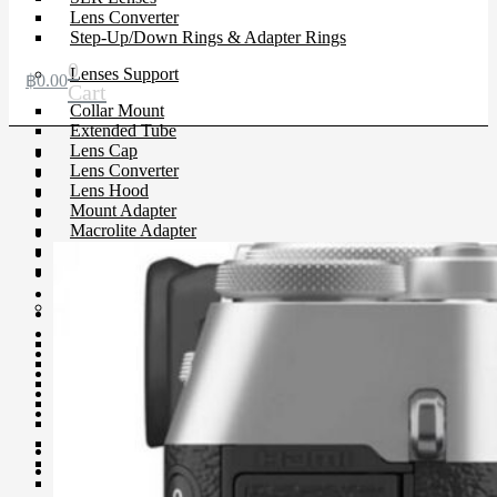
Lens Converter
Step-Up/Down Rings & Adapter Rings
0
Lenses Support
฿
0.00
Cart
Collar Mount
Extended Tube
Lens Cap
Lens Converter
Lens Hood
Mount Adapter
Macrolite Adapter
Power Zoom Adapter
USB Dock
Filter
CP-L Filter
Close-Up Filter
Filter Holders
Filter Protector
ND Filter
Step-Up/Down Rings & Adapter Rings
Special Effect Filter
Square Filter