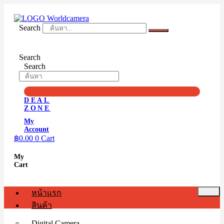
Skip
to
content
Search
Search
Search
DEAL
ZONE
My
Account
฿
0.00
0
Cart
My
Cart
หน้าแรก
สินค้า
Digital Camera