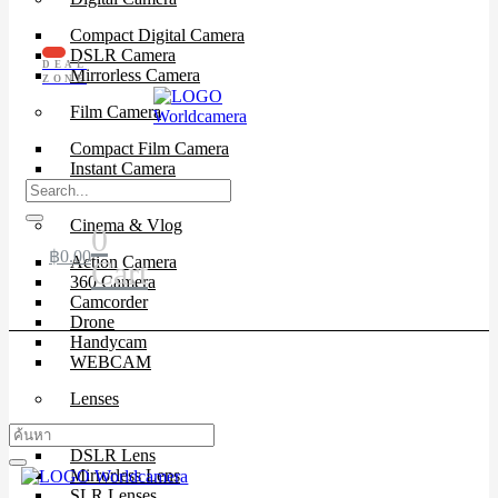
Compact Digital Camera
DSLR Camera
DEAL
Mirrorless Camera
ZONE
Film Camera
Compact Film Camera
Instant Camera
SLR Camera
Cinema & Vlog
0
฿
0.00
Action Camera
Cart
360 Camera
Camcorder
Drone
Handycam
WEBCAM
Lenses
Cinema Lenses
DSLR Lens
Mirrorless Lens
SLR Lenses