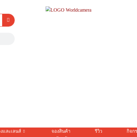
องและเลนส์
จองสินค้า
รีวิว
กิจก