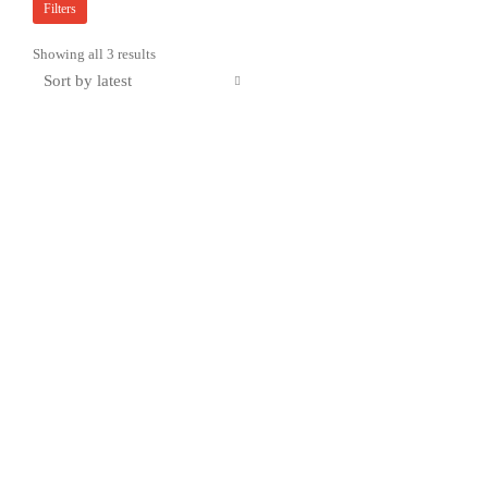
Filters
Sorted
Showing all 3 results
by
latest
PELICAN R20
PELICAN R60
PERSONAL UTILITY
PERSONAL UTILITY
RUCK CASE, BLACK
RUCK CASE, BLACK