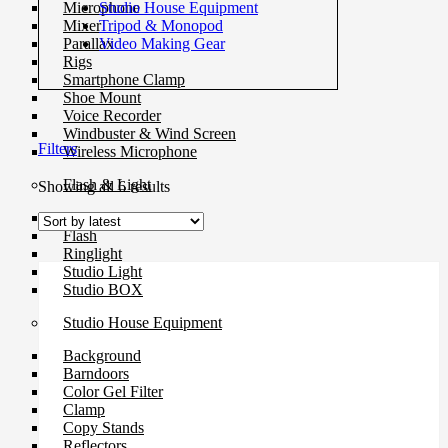
Studio House Equipment
Microphone
Tripod & Monopod
Mixer
Video Making Gear
Parallax
Rigs
Smartphone Clamp
Shoe Mount
Voice Recorder
Windbuster & Wind Screen
Filters
Wireless Microphone
Flash & Light
Sorted
Showing all 6 results
by
Continue Light
latest
Flash
Ringlight
Studio Light
Studio BOX
Studio House Equipment
Background
Barndoors
Color Gel Filter
Clamp
Copy Stands
Reflectors