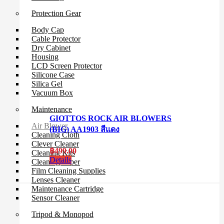
Protection Gear
Body Cap
Cable Protector
Dry Cabinet
Housing
LCD Screen Protector
Silicone Case
Silica Gel
Vacuum Box
Maintenance
GIOTTOS ROCK AIR BLOWERS
Air Blower
(BIG) AA1903 สีแดง
Cleaning Cloth
Clever Cleaner
฿
499.00
Cleaning Kits
Details
Cleaning Paper
Film Cleaning Supplies
Lenses Cleaner
Maintenance Cartridge
Sensor Cleaner
Tripod & Monopod