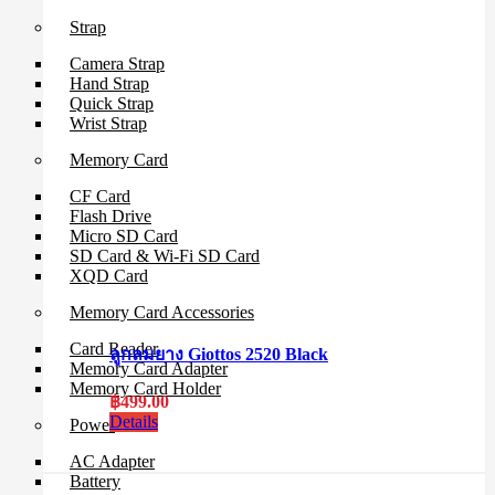
Strap
Camera Strap
Hand Strap
Quick Strap
Wrist Strap
Memory Card
CF Card
Flash Drive
Micro SD Card
SD Card & Wi-Fi SD Card
XQD Card
Memory Card Accessories
Card Reader
ลูกลมยาง Giottos 2520 Black
Memory Card Adapter
Memory Card Holder
฿
499.00
Details
Power
AC Adapter
Battery