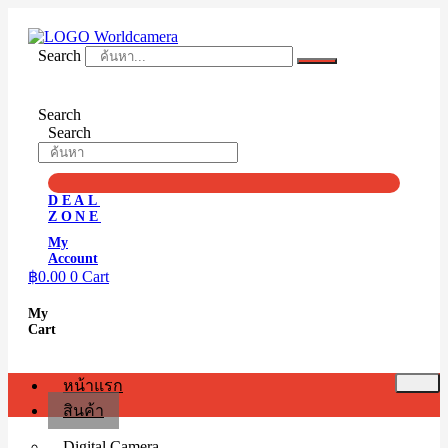
Skip
to
content
Search
Search
Search
DEAL
ZONE
My
Account
฿
0.00
0
Cart
My
Cart
หน้าแรก
สินค้า
Digital Camera