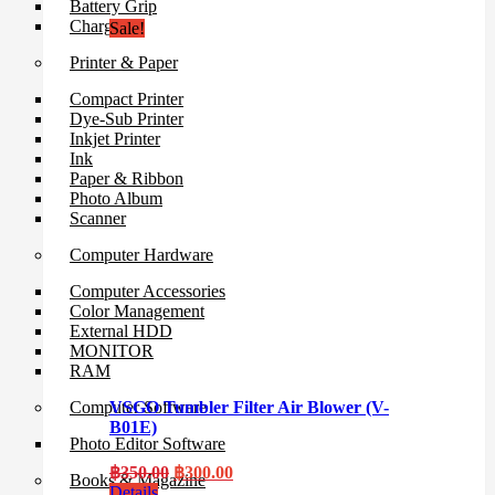
Battery Grip
Charger
Sale!
Printer & Paper
Compact Printer
Dye-Sub Printer
Inkjet Printer
Ink
Paper & Ribbon
Photo Album
Scanner
Computer Hardware
Computer Accessories
Color Management
External HDD
MONITOR
RAM
Computer Software
VSGO Tumbler Filter Air Blower (V-
B01E)
Photo Editor Software
Original
Current
฿
350.00
฿
300.00
Books & Magazine
price
price
Details