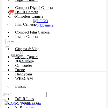
Compact Digital Camera
DSLR Camera
DEAL
Mirrorless Camera
ZONE
Film Camera
Compact Film Camera
Instant Camera
SLR Camera
Cinema & Vlog
0
฿
0.00
Action Camera
Cart
360 Camera
Camcorder
Drone
Handycam
WEBCAM
Lenses
Cinema Lenses
DSLR Lens
Mirrorless Lens
SLR Lenses