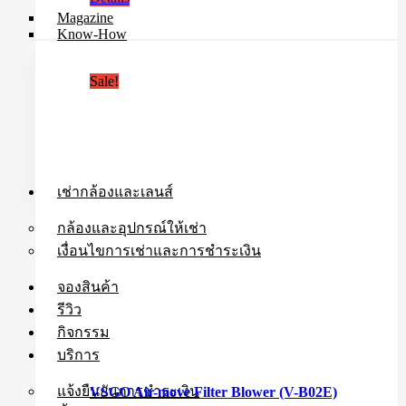
was:
is:
Magazine
฿350.00.
฿300.00.
Know-How
Sale!
เช่ากล้องและเลนส์
กล้องและอุปกรณ์ให้เช่า
เงื่อนไขการเช่าและการชำระเงิน
จองสินค้า
รีวิว
กิจกรรม
บริการ
แจ้งยืนยันการชำระเงิน
VSGO Air-move Filter Blower (V-B02E)