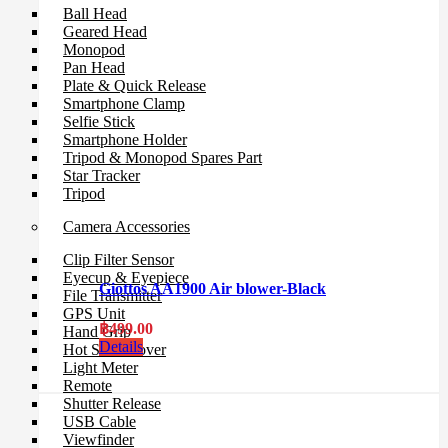
Ball Head
Geared Head
Monopod
Pan Head
Plate & Quick Release
Smartphone Clamp
Selfie Stick
Smartphone Holder
Tripod & Monopod Spares Part
Star Tracker
Tripod
Camera Accessories
Clip Filter Sensor
Eyecup & Eyepiece
Giottos AA1900 Air blower-Black
File Transmitter
GPS Unit
฿
499.00
Hand Grip
Details
Hot Shoe Cover
Light Meter
Remote
Shutter Release
USB Cable
Viewfinder