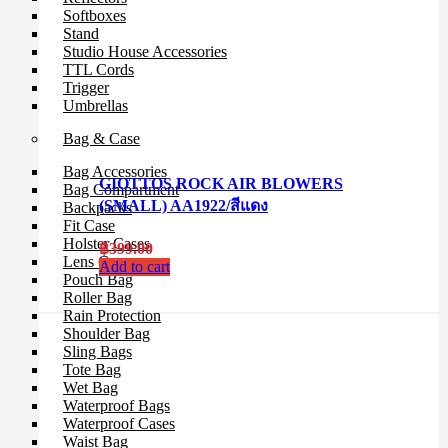
Softboxes
Stand
Studio House Accessories
TTL Cords
Trigger
Umbrellas
Bag & Case
Bag Accessories
GIOTTOS ROCK AIR BLOWERS
Bag Compartment
(SMALL) AA1922/สีแดง
Backpacks
Fit Case
Holster Cases
฿
399.00
Lens Case
Add to cart
Pouch Bag
Roller Bag
Rain Protection
Shoulder Bag
Sling Bags
Tote Bag
Wet Bag
Waterproof Bags
Waterproof Cases
Waist Bag