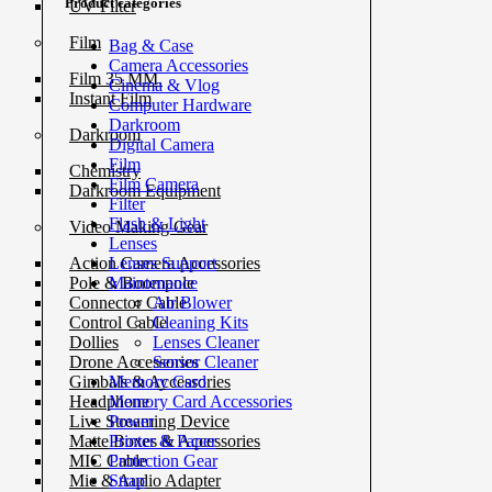
Product categories
UV Filter
Film
Bag & Case
Camera Accessories
Film 35 MM.
Cinema & Vlog
Instant Film
Computer Hardware
Darkroom
Darkroom
Digital Camera
Film
Chemistry
Film Camera
Darkroom Equipment
Filter
Flash & Light
Video Making Gear
Lenses
Lenses Support
Action Camera Accessories
Maintenance
Pole & Boompole
Air Blower
Connector Cable
Cleaning Kits
Control Cable
Lenses Cleaner
Dollies
Sensor Cleaner
Drone Accessories
Memory Card
Gimbals & Accessories
Memory Card Accessories
Headphone
Power
Live Streaming Device
Printer & Paper
Matte Boxes & Accessories
Protection Gear
MIC Cable
Strap
Mic & Audio Adapter