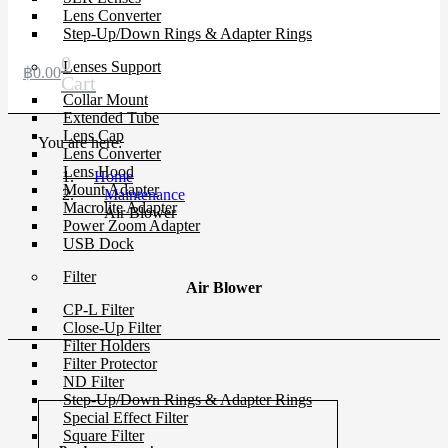
Lens Converter
Step-Up/Down Rings & Adapter Rings
0
Lenses Support
฿
0.00
Cart
Collar Mount
Extended Tube
Lens Cap
You are here:
Lens Converter
Lens Hood
Home
Mount Adapter
Maintenance
Macrolite Adapter
Air Blower
Power Zoom Adapter
USB Dock
Filter
Air Blower
CP-L Filter
Close-Up Filter
Filter Holders
Filter Protector
ND Filter
Step-Up/Down Rings & Adapter Rings
Special Effect Filter
Square Filter