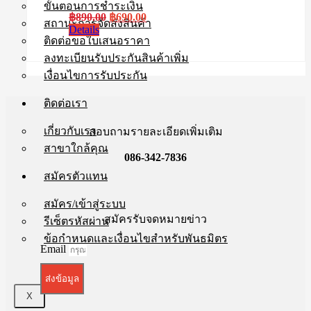
ขั้นตอนการชำระเงิน
Original
Current
฿
890.00
฿
690.00
สถานะการจัดส่งสินค้า
price
price
Details
ติดต่อขอใบเสนอราคา
was:
is:
฿890.00.
฿690.00.
ลงทะเบียนรับประกันสินค้าเพิ่ม
เงื่อนไขการรับประกัน
ติดต่อเรา
เกี่ยวกับเรา
สอบถามรายละเอียดเพิ่มเติม
สาขาใกล้คุณ
086-342-7836
สมัครตัวแทน
สมัคร/เข้าสู่ระบบ
สมัครรับจดหมายข่าว
รีเซ็ตรหัสผ่าน
ข้อกำหนดและเงื่อนไขสำหรับพันธมิตร
Email
ส่งข้อมูล
X