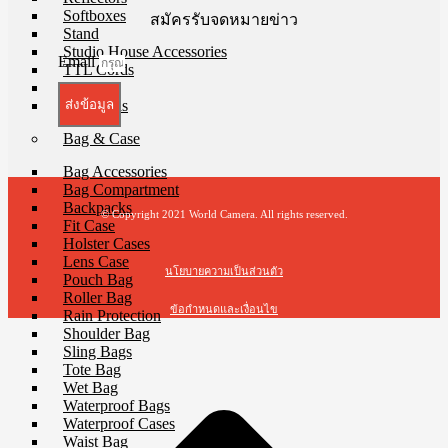
Softboxes
สมัครรับจดหมายข่าว
Stand
Studio House Accessories
Email
TTL Cords
Trigger
Umbrellas
ส่งข้อมูล
Bag & Case
Bag Accessories
Bag Compartment
Backpacks
© Copyright 2021 World Camera. All rights reserved.
Fit Case
Holster Cases
Lens Case
นโยบายความเป็นส่วนตัว
Pouch Bag
Roller Bag
ข้อกำหนดและเงื่อนไข
Rain Protection
Shoulder Bag
Sling Bags
t
Tote Bag
T
Wet Bag
Waterproof Bags
Waterproof Cases
Waist Bag