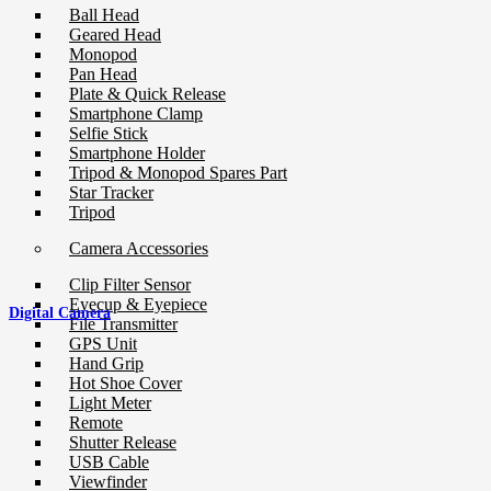
Ball Head
Geared Head
Monopod
Pan Head
Plate & Quick Release
Smartphone Clamp
Selfie Stick
Smartphone Holder
Tripod & Monopod Spares Part
Star Tracker
Tripod
Camera Accessories
Clip Filter Sensor
Eyecup & Eyepiece
Digital Camera
File Transmitter
GPS Unit
Hand Grip
Hot Shoe Cover
Light Meter
Remote
Shutter Release
USB Cable
Viewfinder