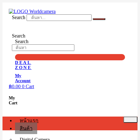
Skip
to
content
Search
Search
Search
DEAL
ZONE
My
Account
฿
0.00
0
Cart
My
Cart
หน้าแรก
สินค้า
Digital Camera