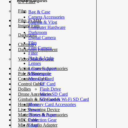
Product categories
UV Filter
Film
Bag & Case
Camera Accessories
Film 35 MM.
Cinema & Vlog
Instant Film
Computer Hardware
Darkroom
Darkroom
Digital Camera
Film
Chemistry
Film Camera
Darkroom Equipment
Filter
Flash & Light
Video Making Gear
Lenses
Lenses Support
Action Camera Accessories
Maintenance
Pole & Boompole
Memory Card
Connector Cable
CF Card
Control Cable
Flash Drive
Dollies
Micro SD Card
Drone Accessories
SD Card & Wi-Fi SD Card
Gimbals & Accessories
Memory Card Accessories
Headphone
Power
Live Streaming Device
Printer & Paper
Matte Boxes & Accessories
Protection Gear
MIC Cable
Strap
Mic & Audio Adapter