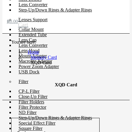
Lens Converter
Step-Up/Down Rings & Adapter Rings
0
Lenses Support
฿
0.00
Cart
Collar Mount
Extended Tube
Lens Cap
You are here:
Lens Converter
Lens Hood
Home
Mount Adapter
Memory Card
Macrolite Adapter
XQD Card
Power Zoom Adapter
USB Dock
Filter
XQD Card
CP-L Filter
Close-Up Filter
Filter Holders
Filter Protector
ND Filter
Step-Up/Down Rings & Adapter Rings
Special Effect Filter
Square Filter