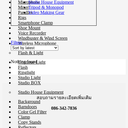
Studio House Equipment
Microphone
Tripod & Monopod
Mixer
Video Making Gear
Parallax
Rigs
Smartphone Clamp
Shoe Mount
Voice Recorder
Windbuster & Wind Screen
Filters
Wireless Microphone
Flash & Light
Nothing found
Continue Light
Flash
Ringlight
Studio Light
Studio BOX
Studio House Equipment
สอบถามรายละเอียดเพิ่มเติม
Background
Barndoors
086-342-7836
Color Gel Filter
Clamp
Copy Stands
Reflectors