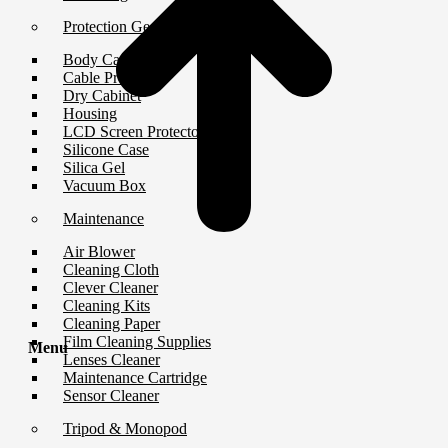
Protection Gear
Body Cap
Cable Protector
Dry Cabinet
Housing
LCD Screen Protector
Silicone Case
Silica Gel
Vacuum Box
Maintenance
Air Blower
Cleaning Cloth
Clever Cleaner
Cleaning Kits
Cleaning Paper
Film Cleaning Supplies
Menu
Lenses Cleaner
Maintenance Cartridge
Sensor Cleaner
Tripod & Monopod