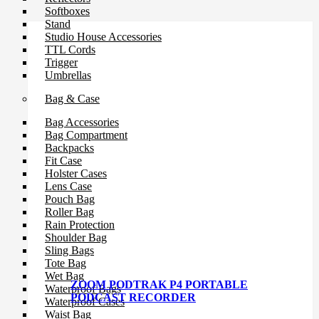
Softboxes
Stand
Studio House Accessories
TTL Cords
Trigger
Umbrellas
Bag & Case
Bag Accessories
Bag Compartment
Backpacks
Fit Case
Holster Cases
Lens Case
Pouch Bag
Roller Bag
Rain Protection
Shoulder Bag
Sling Bags
Tote Bag
Wet Bag
ZOOM PODTRAK P4 PORTABLE
Waterproof Bags
PODCAST RECORDER
Waterproof Cases
Waist Bag