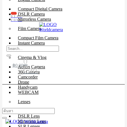
Compact Digital Camera
DSLR Camera
DEAL
Mirrorless Camera
ZONE
Film Camera
Compact Film Camera
Instant Camera
SLR Camera
Cinema & Vlog
0
฿
0.00
Action Camera
Cart
360 Camera
Camcorder
Drone
Handycam
WEBCAM
Lenses
Cinema Lenses
DSLR Lens
Mirrorless Lens
SLR Lenses