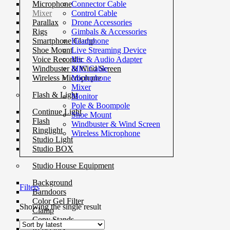
Connector Cable
Microphone
Control Cable
Mixer
Drone Accessories
Parallax
Gimbals & Accessories
Rigs
Headphone
Smartphone Clamp
Live Streaming Device
Shoe Mount
Mic & Audio Adapter
Voice Recorder
MIC Cable
Windbuster & Wind Screen
Microphone
Wireless Microphone
Mixer
Flash & Light
Monitor
Pole & Boompole
Continue Light
Shoe Mount
Flash
Windbuster & Wind Screen
Ringlight
Wireless Microphone
Studio Light
Studio BOX
Studio House Equipment
Background
Filters
Barndoors
Color Gel Filter
Showing the single result
Clamp
Copy Stands
Reflectors