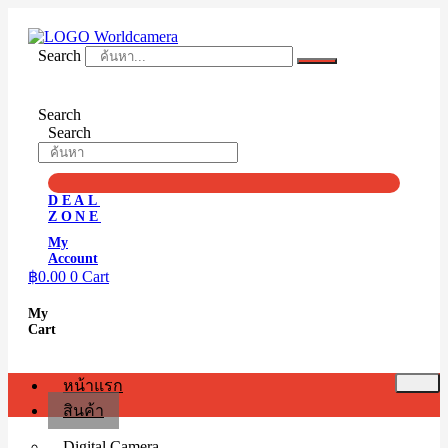
Skip
to
content
Search
Search
Search
DEAL
ZONE
My
Account
฿
0.00
0
Cart
My
Cart
หน้าแรก
สินค้า
Digital Camera