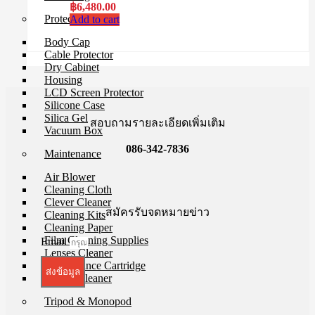
฿
6,480.00
Protection Gear
Add to cart
Body Cap
Cable Protector
Dry Cabinet
Housing
LCD Screen Protector
Silicone Case
Silica Gel
สอบถามรายละเอียดเพิ่มเติม
Vacuum Box
086-342-7836
Maintenance
Air Blower
Cleaning Cloth
Clever Cleaner
สมัครรับจดหมายข่าว
Cleaning Kits
Cleaning Paper
Film Cleaning Supplies
Email
Lenses Cleaner
Maintenance Cartridge
ส่งข้อมูล
Sensor Cleaner
Tripod & Monopod