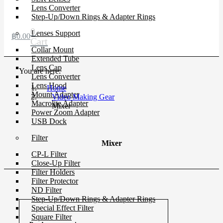
Lens Converter
Step-Up/Down Rings & Adapter Rings
0
Lenses Support
฿
0.00
Cart
Collar Mount
Extended Tube
Lens Cap
You are here:
Lens Converter
Lens Hood
Home
Mount Adapter
Video Making Gear
Macrolite Adapter
Mixer
Power Zoom Adapter
USB Dock
Filter
Mixer
CP-L Filter
Close-Up Filter
Filter Holders
Filter Protector
ND Filter
Step-Up/Down Rings & Adapter Rings
Special Effect Filter
Square Filter