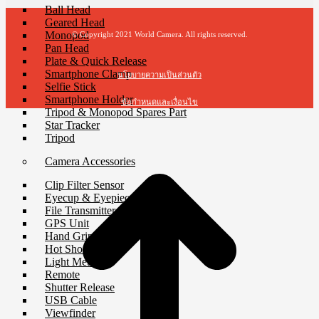
Ball Head
Geared Head
Monopod
© Copyright 2021 World Camera. All rights reserved.
Pan Head
Plate & Quick Release
Smartphone Clamp
นโยบายความเป็นส่วนตัว
Selfie Stick
Smartphone Holder
ข้อกำหนดและเงื่อนไข
Tripod & Monopod Spares Part
Star Tracker
t
Tripod
T
Camera Accessories
Clip Filter Sensor
Eyecup & Eyepiece
File Transmitter
GPS Unit
Hand Grip
Hot Shoe Cover
Light Meter
Remote
Shutter Release
USB Cable
Viewfinder