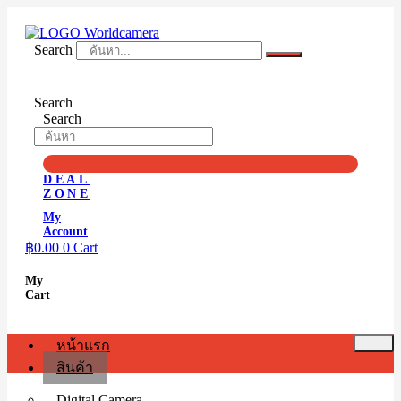
Skip
to
content
Search
Search
Search
DEAL
ZONE
My
Account
฿
0.00
0
Cart
My
Cart
หน้าแรก
สินค้า
Digital Camera