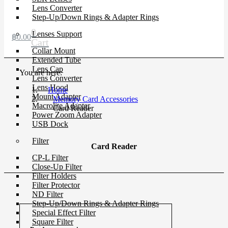
Lens Converter
Step-Up/Down Rings & Adapter Rings
0
Lenses Support
฿
0.00
Cart
Collar Mount
Extended Tube
Lens Cap
You are here:
Lens Converter
Lens Hood
Home
Mount Adapter
Memory Card Accessories
Macrolite Adapter
Card Reader
Power Zoom Adapter
USB Dock
Filter
Card Reader
CP-L Filter
Close-Up Filter
Filter Holders
Filter Protector
ND Filter
Step-Up/Down Rings & Adapter Rings
Special Effect Filter
Square Filter