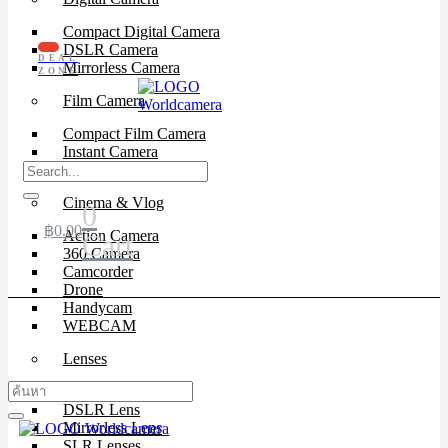
Compact Digital Camera
DSLR Camera
DEAL
Mirrorless Camera
ZONE
Film Camera
Compact Film Camera
Instant Camera
SLR Camera
Cinema & Vlog
0
฿
0.00
Action Camera
Cart
360 Camera
Camcorder
Drone
Handycam
WEBCAM
Lenses
Cinema Lenses
DSLR Lens
Mirrorless Lens
SLR Lenses