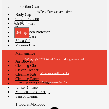
Protection Gear
สมัครรับจดหมายข่าว
Body Cap
Cable Protector
Email
Dry Cabinet
Housing
LCD Screen Protector
ส่งข้อมูล
Silicone Case
Silica Gel
Vacuum Box
Maintenance
© Copyright 2021 World Camera. All rights reserved.
Air Blower
Cleaning Cloth
Clever Cleaner
นโยบายความเป็นส่วนตัว
Cleaning Kits
Cleaning Paper
ข้อกำหนดและเงื่อนไข
Film Cleaning Supplies
Lenses Cleaner
Maintenance Cartridge
t
Sensor Cleaner
T
Tripod & Monopod