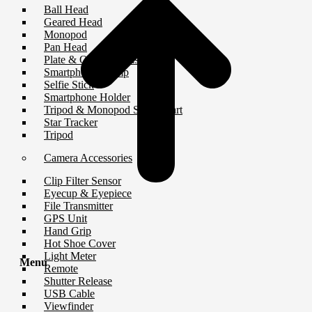
Ball Head
Geared Head
Monopod
Pan Head
Plate & Quick Release
Smartphone Clamp
Selfie Stick
Smartphone Holder
Tripod & Monopod Spares Part
Star Tracker
Tripod
Camera Accessories
Clip Filter Sensor
Eyecup & Eyepiece
File Transmitter
GPS Unit
Hand Grip
Hot Shoe Cover
Light Meter
Menu
Remote
Shutter Release
USB Cable
Viewfinder