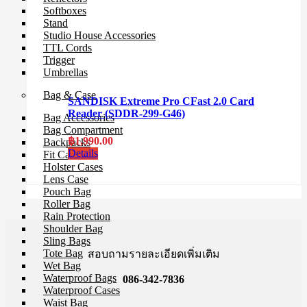
Softboxes
Stand
Studio House Accessories
TTL Cords
Trigger
Umbrellas
Bag & Case
SANDISK Extreme Pro CFast 2.0 Card
Reader (SDDR-299-G46)
Bag Accessories
Bag Compartment
฿
1,990.00
Backpacks
Details
Fit Case
Holster Cases
Lens Case
Pouch Bag
Roller Bag
Rain Protection
Shoulder Bag
Sling Bags
Tote Bag
สอบถามรายละเอียดเพิ่มเติม
Wet Bag
Waterproof Bags
086-342-7836
Waterproof Cases
Waist Bag