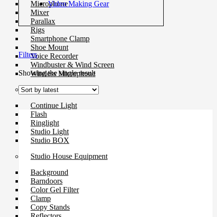
Video Making Gear
Microphone
Mixer
Parallax
Rigs
Smartphone Clamp
Shoe Mount
Filters
Voice Recorder
Windbuster & Wind Screen
Showing the single result
Wireless Microphone
Flash & Light
Continue Light
Flash
Ringlight
Studio Light
Studio BOX
Studio House Equipment
Background
Barndoors
Color Gel Filter
Clamp
Copy Stands
Reflectors