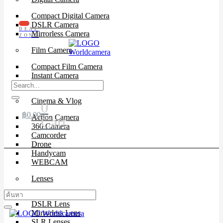
Compact Digital Camera
DSLR Camera
DEAL
Mirrorless Camera
ZONE
Film Camera
Compact Film Camera
Instant Camera
SLR Camera
Cinema & Vlog
0
฿
0.00
Action Camera
Cart
360 Camera
Camcorder
Drone
Handycam
WEBCAM
Lenses
Cinema Lenses
DSLR Lens
Mirrorless Lens
SLR Lenses