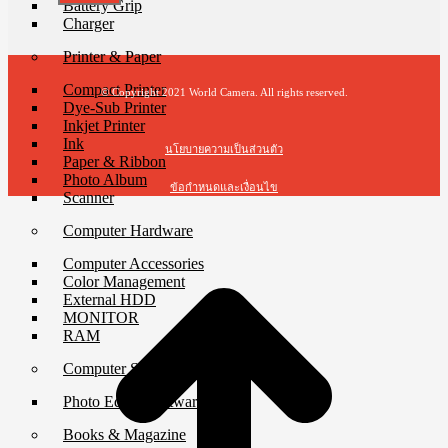
Battery Grip
Charger
Printer & Paper
Compact Printer
© Copyright 2021 World Camera. All rights reserved.
Dye-Sub Printer
Inkjet Printer
Ink
นโยบายความเป็นส่วนตัว
Paper & Ribbon
Photo Album
ข้อกำหนดและเงื่อนไข
Scanner
Computer Hardware
t
T
Computer Accessories
Color Management
External HDD
MONITOR
RAM
Computer Software
Photo Editor Software
Books & Magazine