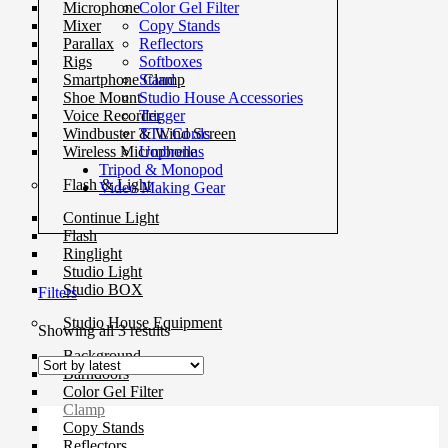
Color Gel Filter
Microphone
Copy Stands
Mixer
Reflectors
Parallax
Softboxes
Rigs
Stand
Smartphone Clamp
Studio House Accessories
Shoe Mount
Trigger
Voice Recorder
TTL Cords
Windbuster & Wind Screen
Umbrellas
Wireless Microphone
Tripod & Monopod
Flash & Light
Video Making Gear
Continue Light
Flash
Ringlight
Studio Light
Studio BOX
Filters
Studio House Equipment
Sorted
Showing all 3 results
by
Background
latest
Barndoors
Color Gel Filter
Clamp
Copy Stands
Reflectors