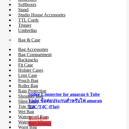
Softboxes
Stand
Studio House Accessories
TTL Cords
Trigger
Umbrellas
Bag & Case
Bag Accessories
Bag Compartment
Backpacks
Fit Case
Holster Cases
Lens Case
Pouch Bag
Roller Bag
Rain Protection
Splice Connector for amaran 6 Tube
Shoulder Bag
Light ข้อต่อประกบสำหรับไฟ amaran
Sling Bags
Tote Bag
T2C/T4C (Flat)
Wet Bag
Waterproof Bags
฿
2,850.00
Waterproof Cases
Buy product
Waist Bag