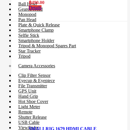
฿
490.00
Ball Head
Details
Geared Head
Monopod
Pan Head
Plate & Quick Release
Smartphone Clamp
Selfie Stick
Smartphone Holder
Tripod & Monopod Spares Part
Star Tracker
Tripod
Camera Accessories
Clip Filter Sensor
Eyecup & Eyepiece
File Transmitter
GPS Unit
Hand Grip
Hot Shoe Cover
Light Meter
Remote
Shutter Release
USB Cable
Viewfinder
SMALLRIG 1679 HDMI CABLE