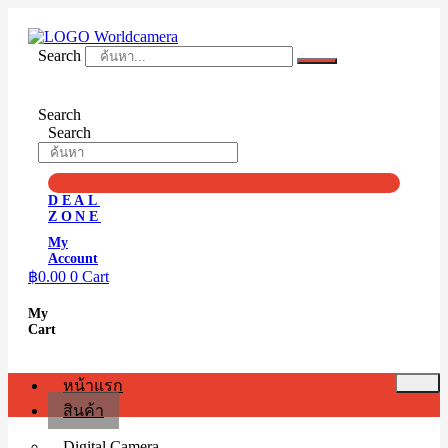
Skip
to
content
Search
Search
Search
DEAL
ZONE
My
Account
฿
0.00
0
Cart
My
Cart
หน้าแรก
สินค้า
Digital Camera