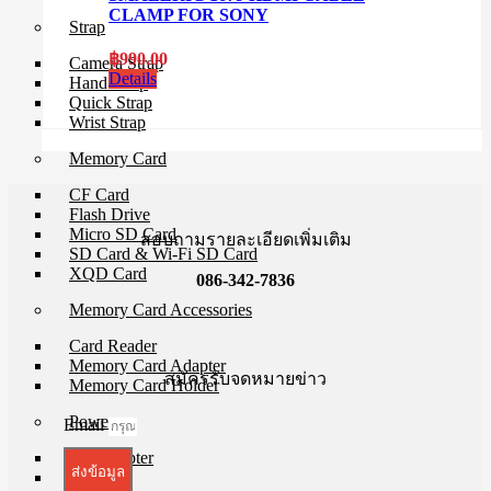
CLAMP FOR SONY
Strap
฿
990.00
Camera Strap
Details
Hand Strap
Quick Strap
Wrist Strap
Memory Card
CF Card
Flash Drive
Micro SD Card
สอบถามรายละเอียดเพิ่มเติม
SD Card & Wi-Fi SD Card
XQD Card
086-342-7836
Memory Card Accessories
Card Reader
Memory Card Adapter
สมัครรับจดหมายข่าว
Memory Card Holder
Power
Email
AC Adapter
ส่งข้อมูล
Battery