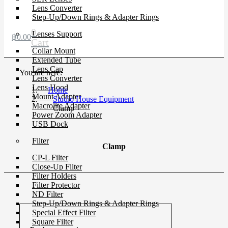
Lens Converter
Step-Up/Down Rings & Adapter Rings
0
Lenses Support
฿
0.00
Cart
Collar Mount
Extended Tube
Lens Cap
You are here:
Lens Converter
Lens Hood
Home
Mount Adapter
Studio House Equipment
Macrolite Adapter
Clamp
Power Zoom Adapter
USB Dock
Filter
Clamp
CP-L Filter
Close-Up Filter
Filter Holders
Filter Protector
ND Filter
Step-Up/Down Rings & Adapter Rings
Special Effect Filter
Square Filter