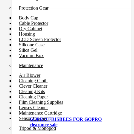
Protection Gear
Body Cap
Cable Protector
Dry Cabinet
Housing
LCD Screen Protector
Silicone Case
Silica Gel
Vacuum Box
Maintenance
Air Blower
Cleaning Cloth
Clever Cleaner
Cleaning Kits
Cleaning Paper
Film Cleaning Supplies
Lenses Cleaner
Maintenance Cartridge
Sensor Cleaner
GOPRO FRISBEES FOR GOPRO
clearance sale
Tripod & Monopod