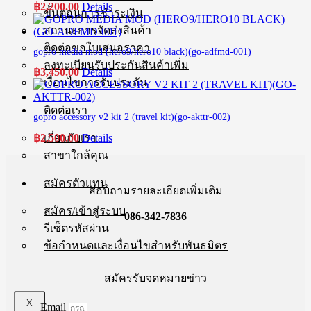
฿
2,200.00
Details
ขั้นตอนการชำระเงิน
สถานะการจัดส่งสินค้า
ติดต่อขอใบเสนอราคา
gopro media mod (hero9/hero10 black)(go-adfmd-001)
ลงทะเบียนรับประกันสินค้าเพิ่ม
฿
3,450.00
Details
เงื่อนไขการรับประกัน
ติดต่อเรา
gopro accessory v2 kit 2 (travel kit)(go-akttr-002)
฿
2,500.00
Details
เกี่ยวกับเรา
สาขาใกล้คุณ
สมัครตัวแทน
สอบถามรายละเอียดเพิ่มเติม
สมัคร/เข้าสู่ระบบ
086-342-7836
รีเซ็ตรหัสผ่าน
ข้อกำหนดและเงื่อนไขสำหรับพันธมิตร
สมัครรับจดหมายข่าว
X
Email