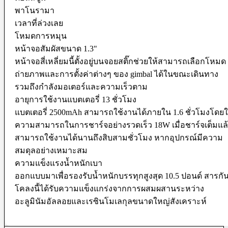
พาโนรามา
Protection Gear
เวลาที่ล่วงเลย
Body Cap
โหมดการหมุน
Cable Protector
หน้าจอสัมผัสขนาด 1.3"
Dry Cabinet
Housing
หน้าจอสี่เหลี่ยมนี้ตั้งอยู่บนจอยสติ๊กช่วยให้สามารถเลือกโหมด
LCD Screen Protector
ถ่ายภาพและการตั้งค่าต่างๆ ของ gimbal ได้ในขณะเดินทาง
Silicone Case
Silica Gel
รวมถึงกำลังมอเตอร์และความเร็วตาม
Vacuum Box
อายุการใช้งานแบตเตอรี่ 13 ชั่วโมง
Maintenance
แบตเตอรี่ 2500mAh สามารถใช้งานได้ภายใน 1.6 ชั่วโมงโดยใ
ความสามารถในการชาร์จอย่างรวดเร็ว 18W เมื่อชาร์จเต็มแล
Air Blower
Cleaning Cloth
สามารถใช้งานได้นานถึงสิบสามชั่วโมง หากอุปกรณ์มีความ
Clever Cleaner
สมดุลอย่างเหมาะสม
Cleaning Kits
ความแข็งแรงน้ำหนักเบา
Cleaning Paper
Film Cleaning Supplies
ออกแบบมาเพื่อรองรับน้ำหนักบรรทุกสูงสุด 10.5 ปอนด์ สารกั
Lenses Cleaner
โคลงนี้ได้รับความแข็งแกร่งจากการผสมผสานระหว่าง
Maintenance Cartridge
อะลูมินัมอัลลอยและเรซินโมเลกุลขนาดใหญ่สังเคราะห์
Sensor Cleaner
Tripod & Monopod