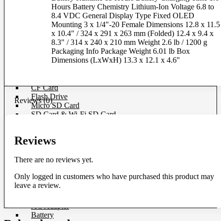
Hours Battery Chemistry Lithium-Ion Voltage 6.8 to
Strap
8.4 VDC General Display Type Fixed OLED
Mounting 3 x 1/4"-20 Female Dimensions 12.8 x 11.5
Camera Strap
x 10.4" / 324 x 291 x 263 mm (Folded) 12.4 x 9.4 x
Hand Strap
8.3" / 314 x 240 x 210 mm Weight 2.6 lb / 1200 g
Quick Strap
Packaging Info Package Weight 6.01 lb Box
Wrist Strap
Dimensions (LxWxH) 13.3 x 12.1 x 4.6"
Memory Card
CF Card
Flash Drive
Reviews (0)
Micro SD Card
SD Card & Wi-Fi SD Card
XQD Card
Reviews
Memory Card Accessories
Card Reader
There are no reviews yet.
Memory Card Adapter
Memory Card Holder
Only logged in customers who have purchased this product may
leave a review.
Power
AC Adapter
Battery