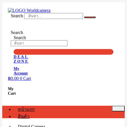
Skip
to
content
Search
Search
Search
DEAL
ZONE
My
Account
฿
0.00
0
Cart
My
Cart
หน้าแรก
สินค้า
Digital Camera