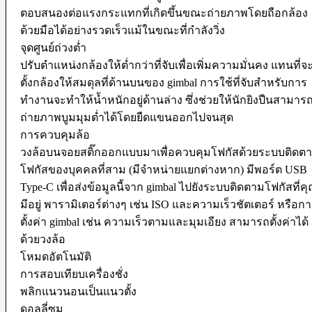
Softboxes
ตอบสนองต่อแรงกระแทกที่เกิดขึ้นขณะถ่ายภาพโดยถือกล้อง
Stand
ด้วยมือได้อย่างรวดเร็วแม้ในขณะที่กำลังวิ่ง
Studio House Accessories
จุดศูนย์ถ่วงต่ำ
TTL Cords
Trigger
ปรับตำแหน่งกล้องให้ต่ำกว่าที่จับเพื่อเพิ่มความมั่นคง แทนที่จ
Umbrellas
ตั้งกล้องให้สมดุลที่ด้านบนของ gimbal การใช้ที่จับสำหรับการ
Bag & Case
ทำงานจะทำให้น้ำหนักอยู่ด้านล่าง ซึ่งช่วยให้นักยิงปืนสามาร
ถ่ายภาพบูมมุมต่ำได้โดยยืดแขนออกไปจนสุด
Bag Accessories
Bag Compartment
การควบคุมล้อ
Backpacks
วงล้อบนจอยสติ๊กออกแบบมาเพื่อควบคุมโฟกัสด้วยระบบติดต
Fit Case
โฟกัสของบุคคลที่สาม (มีจำหน่ายแยกต่างหาก) มีพอร์ต USB
Holster Cases
Lens Case
Type-C เพื่อส่งข้อมูลนี้จาก gimbal ไปยังระบบติดตามโฟกัสที่ค
Pouch Bag
มีอยู่ พารามิเตอร์ต่างๆ เช่น ISO และความเร็วชัตเตอร์ หรือก
Roller Bag
Rain Protection
ตั้งค่า gimbal เช่น ความเร็วตามและมุมเอียง สามารถตั้งค่าได้
Shoulder Bag
ด้วยวงล้อ
Sling Bags
โหมดอัตโนมัติ
Tote Bag
Wet Bag
การสอบเทียบเครื่องชั่ง
Waterproof Bags
พลิกแนวนอนเป็นแนวตั้ง
Waterproof Cases
Waist Bag
ดอลลี่ซูม