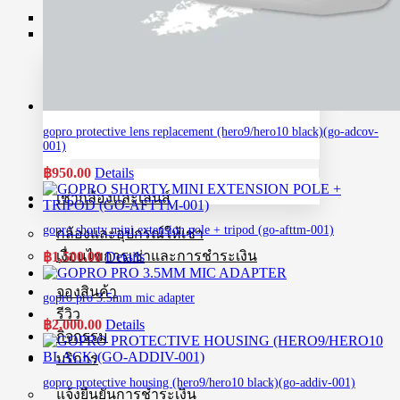
Magazine
Know-How
gopro protective lens replacement (hero9/hero10 black)(go-adcov-
001)
฿
950.00
Details
เช่ากล้องและเลนส์
gopro shorty mini extension pole + tripod (go-afttm-001)
กล้องและอุปกรณ์ให้เช่า
เงื่อนไขการเช่าและการชำระเงิน
฿
1,500.00
Details
จองสินค้า
gopro pro 3.5mm mic adapter
รีวิว
฿
2,000.00
Details
กิจกรรม
บริการ
gopro protective housing (hero9/hero10 black)(go-addiv-001)
แจ้งยืนยันการชำระเงิน