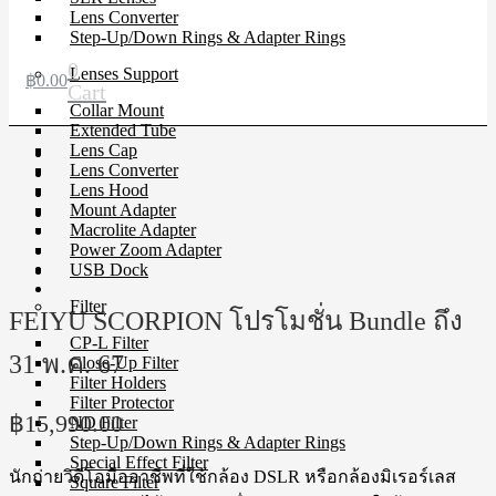
Lens Converter
Step-Up/Down Rings & Adapter Rings
0
Lenses Support
฿
0.00
Cart
Collar Mount
Extended Tube
Lens Cap
Lens Converter
Lens Hood
Mount Adapter
Macrolite Adapter
Power Zoom Adapter
USB Dock
Filter
FEIYU SCORPION โปรโมชั่น Bundle ถึง
CP-L Filter
31 พ.ค. 67
Close-Up Filter
Filter Holders
Filter Protector
฿
15,990.00
ND Filter
Step-Up/Down Rings & Adapter Rings
Special Effect Filter
นักถ่ายวิดีโอมืออาชีพที่ใช้กล้อง DSLR หรือกล้องมิเรอร์เลส
Square Filter