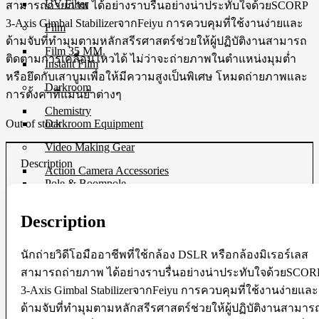
UV Filter
สามารถถ่ายภาพ ได้อย่างราบรื่นอย่างน่าประทับใจด้วยSCORP
3-Axis Gimbal StabilizerจากFeiyu การควบคุมที่ใช้งานง่ายและ
Film
ด้ามจับที่ทำมุมตามหลักสรีรศาสตร์ช่วยให้ผู้ปฏิบัติงานสามารถ
Film 35 MM.
ติดตามการเคลื่อนไหวได้ ไม่ว่าจะถ่ายภาพในตำแหน่งมุมต่ำ
Instant Film
หรือยึดกับเสาบูมเพื่อให้มีความสูงเป็นพิเศษ โหมดถ่ายภาพและ
Darkroom
การตั้งค่าที่แม่นยำต่างๆ
Chemistry
Out of stock
Darkroom Equipment
Video Making Gear
Description
Action Camera Accessories
Pole & Boompole
Connector Cable
Control Cable
Description
Dollies
Drone Accessories
Gimbals & Accessories
นักถ่ายวิดีโอมืออาชีพที่ใช้กล้อง DSLR หรือกล้องมิเรอร์เลส
Headphone
สามารถถ่ายภาพ ได้อย่างราบรื่นอย่างน่าประทับใจด้วยSCOR
Live Streaming Device
Matte Boxes & Accessories
3-Axis Gimbal StabilizerจากFeiyu การควบคุมที่ใช้งานง่ายและ
MIC Cable
ด้ามจับที่ทำมุมตามหลักสรีรศาสตร์ช่วยให้ผู้ปฏิบัติงานสามาร
Mic & Audio Adapter