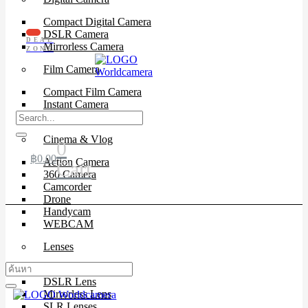
Compact Digital Camera
DSLR Camera
DEAL
Mirrorless Camera
ZONE
Film Camera
Compact Film Camera
Instant Camera
SLR Camera
Cinema & Vlog
0
฿
0.00
Action Camera
Cart
360 Camera
Camcorder
Drone
Handycam
WEBCAM
Lenses
Cinema Lenses
DSLR Lens
Mirrorless Lens
SLR Lenses