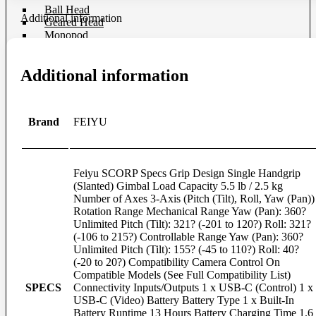
Ball Head
Additional information
Geared Head
Monopod
Pan Head
Plate & Quick Release
Additional information
Smartphone Clamp
Selfie Stick
Smartphone Holder
Tripod & Monopod Spares Part
Brand
FEIYU
Star Tracker
Tripod
Camera Accessories
Feiyu SCORP Specs Grip Design Single Handgrip
Clip Filter Sensor
(Slanted) Gimbal Load Capacity 5.5 lb / 2.5 kg
Eyecup & Eyepiece
Number of Axes 3-Axis (Pitch (Tilt), Roll, Yaw (Pan))
File Transmitter
Rotation Range Mechanical Range Yaw (Pan): 360?
GPS Unit
Unlimited Pitch (Tilt): 321? (-201 to 120?) Roll: 321?
Hand Grip
(-106 to 215?) Controllable Range Yaw (Pan): 360?
Hot Shoe Cover
Unlimited Pitch (Tilt): 155? (-45 to 110?) Roll: 40?
Light Meter
(-20 to 20?) Compatibility Camera Control On
Remote
Compatible Models (See Full Compatibility List)
Shutter Release
SPECS
Connectivity Inputs/Outputs 1 x USB-C (Control) 1 x
USB Cable
USB-C (Video) Battery Battery Type 1 x Built-In
Viewfinder
Battery Runtime 13 Hours Battery Charging Time 1.6