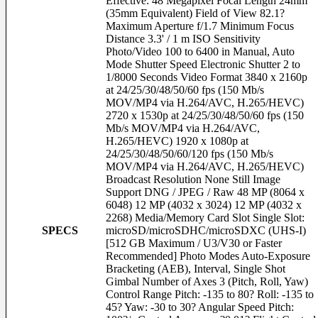
Effective: 48 Megapixel Focal Length 24mm
Battery Grip
(35mm Equivalent) Field of View 82.1?
Charger
Maximum Aperture f/1.7 Minimum Focus
Distance 3.3' / 1 m ISO Sensitivity
Printer & Paper
Photo/Video 100 to 6400 in Manual, Auto
Compact Printer
Mode Shutter Speed Electronic Shutter 2 to
Dye-Sub Printer
1/8000 Seconds Video Format 3840 x 2160p
Inkjet Printer
at 24/25/30/48/50/60 fps (150 Mb/s
Ink
MOV/MP4 via H.264/AVC, H.265/HEVC)
Paper & Ribbon
2720 x 1530p at 24/25/30/48/50/60 fps (150
Photo Album
Mb/s MOV/MP4 via H.264/AVC,
Scanner
H.265/HEVC) 1920 x 1080p at
24/25/30/48/50/60/120 fps (150 Mb/s
Computer Hardware
MOV/MP4 via H.264/AVC, H.265/HEVC)
Broadcast Resolution None Still Image
Computer Accessories
Support DNG / JPEG / Raw 48 MP (8064 x
Color Management
6048) 12 MP (4032 x 3024) 12 MP (4032 x
External HDD
2268) Media/Memory Card Slot Single Slot:
MONITOR
SPECS
microSD/microSDHC/microSDXC (UHS-I)
RAM
[512 GB Maximum / U3/V30 or Faster
Recommended] Photo Modes Auto-Exposure
Computer Software
Bracketing (AEB), Interval, Single Shot
Gimbal Number of Axes 3 (Pitch, Roll, Yaw)
Photo Editor Software
Control Range Pitch: -135 to 80? Roll: -135 to
45? Yaw: -30 to 30? Angular Speed Pitch:
Books & Magazine