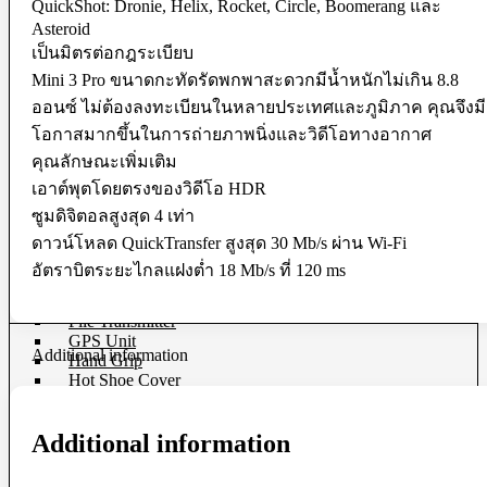
QuickShot: Dronie, Helix, Rocket, Circle, Boomerang และ
Ball Head
Asteroid
Geared Head
เป็นมิตรต่อกฎระเบียบ
Monopod
Pan Head
Mini 3 Pro ขนาดกะทัดรัดพกพาสะดวกมีน้ำหนักไม่เกิน 8.8
Plate & Quick Release
ออนซ์ ไม่ต้องลงทะเบียนในหลายประเทศและภูมิภาค คุณจึงมี
Smartphone Clamp
Selfie Stick
โอกาสมากขึ้นในการถ่ายภาพนิ่งและวิดีโอทางอากาศ
Smartphone Holder
คุณลักษณะเพิ่มเติม
Tripod & Monopod Spares Part
เอาต์พุตโดยตรงของวิดีโอ HDR
Star Tracker
Tripod
ซูมดิจิตอลสูงสุด 4 เท่า
ดาวน์โหลด QuickTransfer สูงสุด 30 Mb/s ผ่าน Wi-Fi
Camera Accessories
อัตราบิตระยะไกลแฝงต่ำ 18 Mb/s ที่ 120 ms
Clip Filter Sensor
Eyecup & Eyepiece
File Transmitter
GPS Unit
Additional information
Hand Grip
Hot Shoe Cover
Light Meter
Remote
Additional information
Shutter Release
USB Cable
Viewfinder