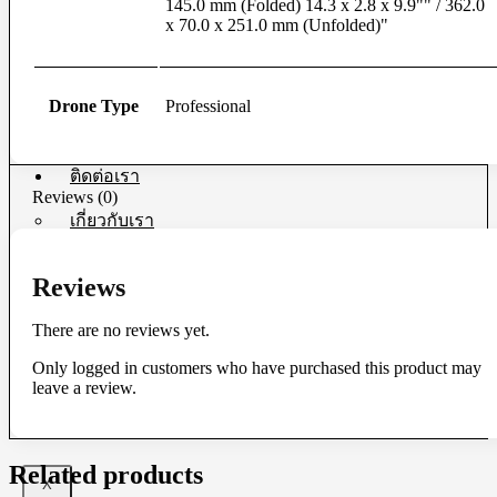
145.0 mm (Folded) 14.3 x 2.8 x 9.9"" / 362.0
ขั้นตอนการชำระเงิน
x 70.0 x 251.0 mm (Unfolded)"
สถานะการจัดส่งสินค้า
ติดต่อขอใบเสนอราคา
ลงทะเบียนรับประกันสินค้าเพิ่ม
Drone Type
Professional
เงื่อนไขการรับประกัน
ติดต่อเรา
Reviews (0)
เกี่ยวกับเรา
สาขาใกล้คุณ
Reviews
สมัครตัวแทน
There are no reviews yet.
สมัคร/เข้าสู่ระบบ
รีเซ็ตรหัสผ่าน
Only logged in customers who have purchased this product may
leave a review.
ข้อกำหนดและเงื่อนไขสำหรับพันธมิตร
Related products
X