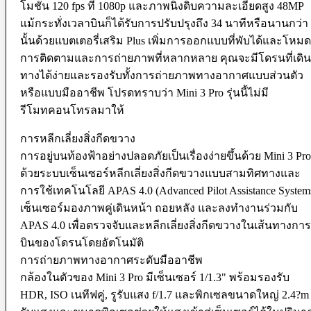
Microphone
โมชั่น 120 fps ที่ 1080p และภาพนิ่งดิบความละเอียดสูง 48MP
Mixer
แม้กระทั่งเวลาบินก็ได้รับการปรับปรุงถึง 34 นาทีหรือนานกว่า
Parallax
นั้นด้วยแบตเตอรี่เสริม Plus เพิ่มการออกแบบที่พับได้และโหมด
Rigs
Smartphone Clamp
การติดตามและการถ่ายภาพที่หลากหลาย คุณจะมีโดรนที่เดิน
Shoe Mount
ทางได้ง่ายและรองรับทั้งการถ่ายภาพทางอากาศแบบส่วนตัว
Voice Recorder
หรือแบบมืออาชีพ โปรดทราบว่า Mini 3 Pro รุ่นนี้ไม่มี
Windbuster & Wind Screen
Wireless Microphone
รีโมทคอนโทรลมาให้
Flash & Light
การหลีกเลี่ยงสิ่งกีดขวาง
Continue Light
การอยู่บนท้องฟ้าอย่างปลอดภัยเป็นเรื่องง่ายขึ้นด้วย Mini 3 Pro
Flash
ด้วยระบบเซ็นเซอร์หลีกเลี่ยงสิ่งกีดขวางแบบสามทิศทางและ
Ringlight
Studio Light
การใช้เทคโนโลยี APAS 4.0 (Advanced Pilot Assistance System
Studio BOX
เซ็นเซอร์มองภาพคู่เดินหน้า ถอยหลัง และลงทำงานร่วมกับ
Studio House Equipment
APAS 4.0 เพื่อตรวจจับและหลีกเลี่ยงสิ่งกีดขวางในเส้นทางการ
บินของโดรนโดยอัตโนมัติ
Background
Barndoors
การถ่ายภาพทางอากาศระดับมืออาชีพ
Color Gel Filter
กล้องในตัวของ Mini 3 Pro มีเซ็นเซอร์ 1/1.3" พร้อมรองรับ
Clamp
HDR, ISO เนทีฟคู่, รูรับแสง f/1.7 และพิกเซลขนาดใหญ่ 2.4?m 
Copy Stands
Reflectors