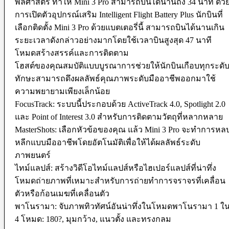
พลศาสตร์ ทำให้ Mini 3 Pro สามารถบินได้นานถึง 34 นาที ด้ว
Protection Gear
การเปิดตัวอุปกรณ์เสริม Intelligent Flight Battery Plus นักบินที่
เลือกติดตั้ง Mini 3 Pro ด้วยแบตเตอรี่นี้ สามารถบินได้นานเกิน
Body Cap
Cable Protector
ระยะเวลาดังกล่าวอย่างมากโดยใช้เวลาบินสูงสุด 47 นาที
Dry Cabinet
โหมดสร้างสรรค์และการติดตาม
Housing
โฮสต์ของคุณสมบัติแบบบูรณาการช่วยให้นักบินเกือบทุกระดั
LCD Screen Protector
Silicone Case
ทักษะสามารถดึงผลลัพธ์คุณภาพระดับมืออาชีพออกมาใช้
Silica Gel
ความพยายามเพียงเล็กน้อย
Vacuum Box
FocusTrack: ระบบนี้ประกอบด้วย ActiveTrack 4.0, Spotlight 2.0
Maintenance
และ Point of Interest 3.0 สำหรับการติดตามวัตถุที่หลากหลาย
Air Blower
MasterShots: เลือกหัวข้อของคุณ แล้ว Mini 3 Pro จะทำการหล
Cleaning Cloth
หลีกแบบมืออาชีพโดยอัตโนมัติเพื่อให้ได้ผลลัพธ์ระดับ
Clever Cleaner
ภาพยนตร์
Cleaning Kits
Cleaning Paper
ไทม์แลปส์: สร้างวิดีโอไทม์แลปส์หรือไฮเปอร์แลปส์ที่น่าทึ่ง
Film Cleaning Supplies
โหมดถ่ายภาพที่เหมาะสำหรับการถ่ายทำการจราจรที่เคลื่อน
Lenses Cleaner
Maintenance Cartridge
ตัวหรือก้อนเมฆที่เคลื่อนตัว
Sensor Cleaner
พาโนรามา: จับภาพทิวทัศน์อันน่าทึ่งในโหมดพาโนรามา 1 ใ
4 โหมด: 180?, มุมกว้าง, แนวตั้ง และทรงกลม
Tripod & Monopod