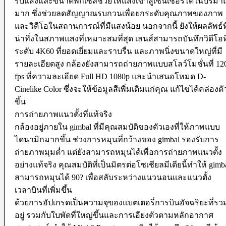
รับแสงและขนาดพิกเซลช่วยให้แสงเข้าสู่เซ็นเซอร์ได้ในปริม
Softboxes
มาก ซึ่งช่วยลดสัญญาณรบกวนเพื่อยกระดับคุณภาพของภาพ
Stand
และวิดีโอในสถานการณ์ที่มีแสงน้อย นอกจากนี้ ยังให้ผลลัพธ์ที
Studio House Accessories
TTL Cords
น่าทึ่งในสภาพแสงที่เหมาะสมที่สุด เลนส์สามารถบันทึกวิดีโอที
Trigger
ระดับ 4K60 ที่ยอดเยี่ยมและราบรื่น และภาพนิ่งขนาดใหญ่ที่มี
Umbrellas
รายละเอียดสูง กล้องยังสามารถถ่ายภาพแบบสโลว์โมชั่นที่ 12
Bag & Case
fps ที่ความละเอียด Full HD 1080p และนำเสนอโหมด D-
Bag Accessories
Cinelike Color ซึ่งจะให้ข้อมูลสีเพิ่มเติมแก่คุณ แก้ไขได้คล่องตั
Bag Compartment
ขึ้น
Backpacks
Fit Case
การถ่ายภาพแนวตั้งที่แท้จริง
Holster Cases
กล้องอยู่ภายใน gimbal ที่มีคุณสมบัติของตัวเองที่ให้ภาพแบบ
Lens Case
ไดนามิกมากขึ้น ช่วงการหมุนที่กว้างของ gimbal รองรับการ
Pouch Bag
Roller Bag
ถ่ายภาพมุมต่ำ แต่ยังสามารถหมุนได้เพื่อการถ่ายภาพแนวตั้ง
Rain Protection
อย่างแท้จริง คุณสมบัติที่เป็นมิตรต่อโซเชียลมีเดียนี้ทำให้ gimb
Shoulder Bag
สามารถหมุนได้ 90? เพื่อสลับระหว่างแนวนอนและแนวตั้ง
Sling Bags
Tote Bag
เวลาบินที่เพิ่มขึ้น
Wet Bag
ด้วยการอัปเกรดเป็นความจุของแบตเตอรี่การบินอัจฉริยะที่รว
Waterproof Bags
Waterproof Cases
อยู่ รวมกับใบพัดที่ใหญ่ขึ้นและการเอียงตัวตามหลักอากาศ
Waist Bag