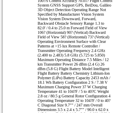
100?/s Control Accuracy ?0.01? Flight Control
Magazine
System GNSS Support GPS, BeiDou, Galileo
Know-How
3D Object Detection Operating Range Not
Specified by Manufacturer Vision System
Vision System Downward, Forward,
Backward Obstacle Sensory Range 1.3 to
82.0' / 0.4 to 25.0 m Forward Field of View
106? (Horizontal) 90? (Vertical) Backward
Field of View 58? (Horizontal) 73? (Vertical)
Operating Environment Surface with Clear
Patterns at >15 lux Remote Controller /
Transmitter Operating Frequency 2.4 GHz
(2.400 to 2.483) 5.8 GHz (5.725 to 5.850)
เช่ากล้องและเลนส์
Maximum Operating Distance 7.5 Miles / 12
km Transmitter Power 26 dBm (2.4 G) 26
กล้องและอุปกรณ์ให้เช่า
dBm (5.8 G) Flight Battery Model Intelligent
เงื่อนไขการเช่าและการชำระเงิน
Flight Battery Battery Chemistry Lithium-Ion
Polymer (LiPo) Battery Capacity 2453 mAh /
18.1 Wh Battery Configuration 2 S / 7.38 V
จองสินค้า
Maximum Charging Power 37 W Charging
รีวิว
Temperature 41 to 104?F / 5 to 40?C Weight
กิจกรรม
2.8 oz / 80.5 g General Rotor Configuration 4
Operating Temperature 32 to 104?F / 0 to 40?
บริการ
C Diagonal Size 9.7"" / 247 mm Overall
Dimensions 3.5 x 2.4 x 5.7"" / 90.0 x 62.0 x
แจ้งยืนยันการชำระเงิน