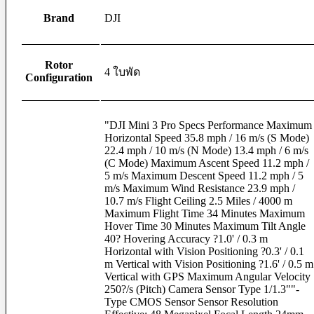
Strap
Brand
DJI
Camera Strap
Hand Strap
Rotor
Quick Strap
4 ใบพัด
Configuration
Wrist Strap
Memory Card
CF Card
"DJI Mini 3 Pro Specs Performance Maximum
Flash Drive
Horizontal Speed 35.8 mph / 16 m/s (S Mode)
Micro SD Card
22.4 mph / 10 m/s (N Mode) 13.4 mph / 6 m/s
SD Card & Wi-Fi SD Card
(C Mode) Maximum Ascent Speed 11.2 mph /
XQD Card
5 m/s Maximum Descent Speed 11.2 mph / 5
m/s Maximum Wind Resistance 23.9 mph /
Memory Card Accessories
10.7 m/s Flight Ceiling 2.5 Miles / 4000 m
Maximum Flight Time 34 Minutes Maximum
Card Reader
Hover Time 30 Minutes Maximum Tilt Angle
Memory Card Adapter
40? Hovering Accuracy ?1.0' / 0.3 m
Memory Card Holder
Horizontal with Vision Positioning ?0.3' / 0.1
m Vertical with Vision Positioning ?1.6' / 0.5 m
Power
Vertical with GPS Maximum Angular Velocity
250?/s (Pitch) Camera Sensor Type 1/1.3""-
AC Adapter
Type CMOS Sensor Sensor Resolution
Battery