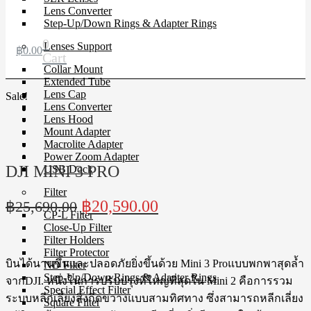
Lens Converter
Step-Up/Down Rings & Adapter Rings
0
Lenses Support
฿
0.00
Cart
Collar Mount
Extended Tube
Lens Cap
Sale!
Lens Converter
Lens Hood
Mount Adapter
Macrolite Adapter
Power Zoom Adapter
DJI MINI 3 PRO
USB Dock
Filter
Original
Current
฿
20,590.00
฿
25,690.00
CP-L Filter
price
price
Close-Up Filter
was:
is:
Filter Holders
Filter Protector
฿25,690.00.
฿20,590.00.
บินได้นานขึ้นและปลอดภัยยิ่งขึ้นด้วย Mini 3 Proแบบพกพาสุดล้ำ
ND Filter
Step-Up/Down Rings & Adapter Rings
จากDJI. หนึ่งในการปรับปรุงที่ใหญ่ที่สุดใน Mini 2 คือการรวม
Special Effect Filter
ระบบหลีกเลี่ยงสิ่งกีดขวางแบบสามทิศทาง ซึ่งสามารถหลีกเลี่ยง
Square Filter