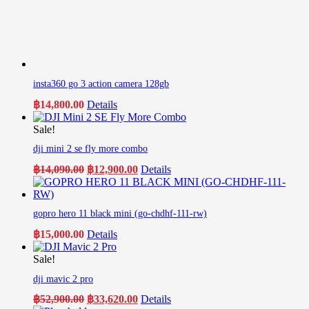
insta360 go 3 action camera 128gb
฿
14,800.00
Details
Sale!
dji mini 2 se fly more combo
Original
Current
฿
14,090.00
฿
12,900.00
Details
price
price
was:
is:
฿14,090.00.
฿12,900.00.
gopro hero 11 black mini (go-chdhf-111-rw)
฿
15,000.00
Details
Sale!
dji mavic 2 pro
Original
Current
฿
52,900.00
฿
33,620.00
Details