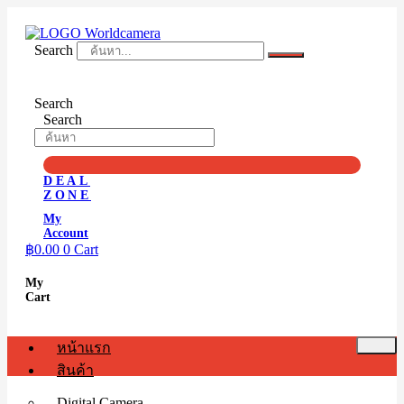
Skip
to
content
Search
Search
Search
DEAL
ZONE
My
Account
฿
0.00
0
Cart
My
Cart
หน้าแรก
สินค้า
Digital Camera