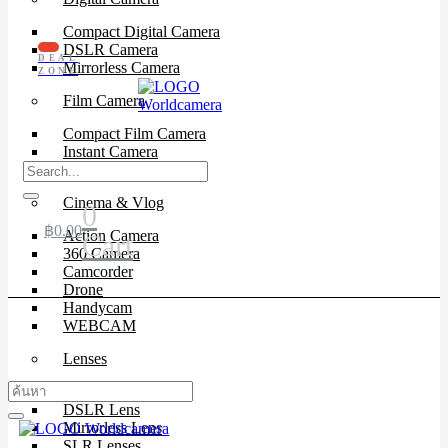
Compact Digital Camera
DSLR Camera
DEAL
Mirrorless Camera
ZONE
Film Camera
Compact Film Camera
Instant Camera
SLR Camera
Cinema & Vlog
0
฿
0.00
Action Camera
Cart
360 Camera
Camcorder
Drone
Handycam
WEBCAM
Lenses
Cinema Lenses
DSLR Lens
Mirrorless Lens
SLR Lenses