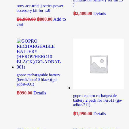
lithium-ion battery ( for ml z5
)
sony acc-trdcj j-series power
accessory kit for rx0
฿
2,400.00
Details
฿
1,990.00
฿
800.00
Add to
cart
gopro rechargeable battery
(hero9/hero10 black)(go-
adbat-001)
฿
990.00
Details
gopro enduro rechargeable
battery 2 pack for hero11 (go-
adbat-211)
฿
1,990.00
Details