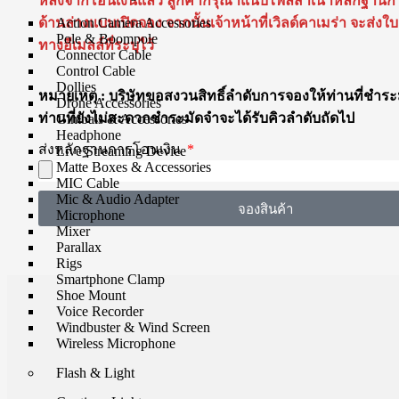
หลังจากโอนเงินแล้ว ลูกค้ากรุณาแนบไฟล์สำเนาหลักฐานกา
ด้านล่างแบบเปิดจอง จากนั้นเจ้าหน้าที่เวิลด์คาเมร่า จะส่งใ
Action Camera Accessories
Pole & Boompole
ทางอีเมลล์ที่ระบุไว้
Connector Cable
Control Cable
Dollies
หมายเหตุ : บริษัทขอสงวนสิทธิ์ลำดับการจองให้ท่านที่ชำร
Drone Accessories
ท่านที่ยังไม่สะดวกชำระมัดจำจะได้รับคิวลำดับถัดไป
Gimbals & Accessories
Headphone
ส่งหลักฐานการโอนเงิน
Live Streaming Device
Matte Boxes & Accessories
MIC Cable
Mic & Audio Adapter
จองสินค้า
Microphone
Mixer
Parallax
Rigs
Smartphone Clamp
Shoe Mount
Voice Recorder
Windbuster & Wind Screen
Wireless Microphone
Flash & Light