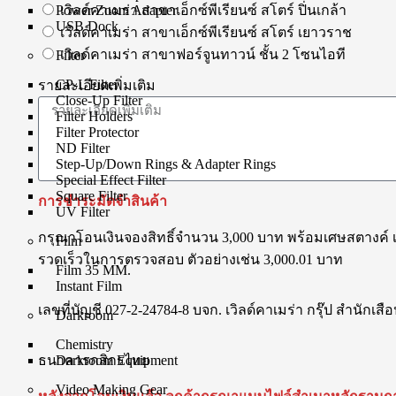
Power Zoom Adapter
เวิลด์คาเมร่า สาขาเอ็กซ์พีเรียนซ์ สโตร์ ปิ่นเกล้า
USB Dock
เวิลด์คาเมร่า สาขาเอ็กซ์พีเรียนซ์ สโตร์ เยาวราช
เวิลด์คาเมร่า สาขาฟอร์จูนทาวน์ ชั้น 2 โซนไอที
Filter
CP-L Filter
รายละเอียดเพิ่มเติม
Close-Up Filter
Filter Holders
Filter Protector
ND Filter
Step-Up/Down Rings & Adapter Rings
Special Effect Filter
Square Filter
การชำระมัดจำสินค้า
UV Filter
กรุณาโอนเงินจองสิทธิ์จำนวน 3,000 บาท พร้อมเศษสตางค์ 
Film
รวดเร็วในการตรวจสอบ ตัวอย่างเช่น 3,000.01 บาท
Film 35 MM.
Instant Film
เลขที่บัญชี 027-2-24784-8 บจก. เวิลด์คาเมร่า กรุ๊ป สำนักเสือ
Darkroom
Chemistry
ธนาคารกสิกรไทย
Darkroom Equipment
Video Making Gear