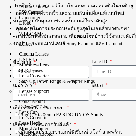
ประสิทธิภาพ, ความไว้วางใจ และความคล่องตัวในระดับสูง
Action Camera
360 Camera
- ออโต้โฟกัสที่รวดเร็วและระบบกันสั่นที่เลนส์แบบใหม่
Camcorder
ที่มาพร้อมกับคุณภาพของชิ้นเลนส์ในระดับสูง
Drone
- คุณภาพในการประกอบระดับสูงสุดในเลนส์ขนาดพกพา
Handycam
WEBCAM
- มาพร้อมฟังก์ชั่นมากมาย เพื่อตอบโจทย์การใช้งานระดับม
รองรับ 2 ระบบเมาท์เลนส์ Sony E-mount และ L-mount
Lenses
Cinema Lenses
DSLR Lens
Line ID
ชื่อ -สกุล
Mirrorless Lens
SLR Lenses
Lens Converter
Step-Up/Down Rings & Adapter Rings
เบอร์โทร
อีเมล
Lenses Support
Collar Mount
Extended Tube
เลือกสินค้าที่ต้องการจอง
Lens Cap
Sigma 70-200mm F2.8 DG DN OS Sports
Lens Converter
Lens Hood
เลือกสาขาที่สะดวกรับสินค้า
Mount Adapter
เวิลด์คาเมร่า สาขาเอ็กซ์พีเรียนซ์ สโตร์ ลาดพร้าว
Macrolite Adapter