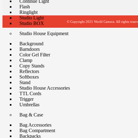
Continue Light
Flash
Ringlight
Studio Light
© Copyright 2021 World Camera. All rights reser
Studio BOX
Studio House Equipment
Background
Barndoors
Color Gel Filter
Clamp
Copy Stands
Reflectors
Softboxes
Stand
Studio House Accessories
TTL Cords
Trigger
Umbrellas
Bag & Case
Bag Accessories
Bag Compartment
Backpacks