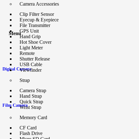
Camera Accessories
Clip Filter Sensor
Eyecup & Eyepiece
File Transmitter
GPS Unit
Menu
Hand Grip
Hot Shoe Cover
Light Meter
Remote
Shutter Release
USB Cable
Digital Camera
Viewfinder
Strap
Camera Strap
Hand Strap
Quick Strap
Film Camera
Wrist Strap
Memory Card
CF Card
Flash Drive
Micro SD Card