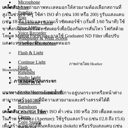
Microphone
Mixer
เคล็ดลับ
: การถ่ายภาพทะเลหมอกให้สวยงามต้องเลือกสถานที่
Parallax
สูงในช่วงเช้าตรู่ ใช้ค่า ISO ต่ำ (เช่น 100 หรือ 200) รูรับแสงแคบ
Rigs
(เช่น f/8 ถึง f/16) และความเร็วชัตเตอร์ช้า (เริ่มที่ 1/60 วินาที) ใช้
Smartphone Clamp
Shoe Mount
ขาตั้งกล้องและรีโมทชัตเตอร์เพื่อป้องกันการสั่นไหว โฟกัสด้วย
Voice Recorder
โหมด Manual Focus และอาจใช้ Graduated ND Filter เพื่อปรับ
Windbuster & Wind Screen
แสงระหว่างท้องฟ้าและทะเลหมอก
Wireless Microphone
Flash & Light
Continue Light
ภาพถ่ายโดย Heather
Flash
MountบนUnsplash
Ringlight
Studio Light
ภาพหยดน้ำบนกระจก
Studio BOX
Studio House Equipment
แนวทาง
:การถ่ายภาพหยดน้ำที่เกาะอยู่บนกระจกหรือหน้าต่าง
สามารถสร้างภาพที่มีความสวยงามและสร้างสรรค์ได้ดี
Background
Barndoors
เคล็ดลับ
: ค่า ISO: ใช้ค่า ISO ต่ำ เช่น 100 หรือ 200 เพื่อลด noise
Color Gel Filter
Clamp
ในภาพ รูรับแสง (Aperture): ใช้รูรับแสงกว้าง (เช่น f/2.8 ถึง f/5.6)
Copy Stands
เพื่อสร้างเอฟเฟกต์พื้นหลังเบลอ (bokeh) หรือรูรับแสงแคบ (เช่น
Reflectors