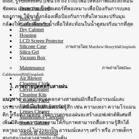
noise, รูรับแสงแคบ (เช่น f/8 ถึง f/16) เพื่อให้ทั้งภาพและสะท้อน
Protection Gear
ชัดเจน และความเร็วชัตเตอร์ที่พอเหมาะเพื่อป้องกันการเบลอ
ของภาพ; ใช้ขาตั้งกล้องเพื่อป้องกันการสั่นไหวและปรับมุม
Body Cap
Cable Protector
กล้องให้ระดับเดียวกับน้ำเพื่อให้สะท้อนในน้ำดูสมจริงมากที่สุด
Dry Cabinet
Housing
LCD Screen Protector
Silicone Case
ภาพถ่ายโดย Matthew HenryบนUnsplash
Silica Gel
Vacuum Box
Maintenance
ภาพถ่ายโดยDan
CalderwoodบนUnsplash
Air Blower
Cleaning Cloth
ภาพถ่ายบุคคลกับสายฝน
Clever Cleaner
Cleaning Kits
แนวทาง
: ภาพถ่ายบุคคลกลางสายฝนมักสื่อถึงอารมณ์และ
Cleaning Paper
Film Cleaning Supplies
บรรยากาศที่เต็มไปด้วยความรู้สึก เช่น ความเหงา ความโรแมน
Lenses Cleaner
ติก หรือความสงบ โดยการตกของฝนจะสร้างเอฟเฟกต์พิเศษที่
Maintenance Cartridge
เพิ่มมิติและความสวยงามให้กับภาพสามารถสื่อความรู้สึกได้
Sensor Cleaner
หลายอารมณ์ ไม่ว่าจะเป็น อารมณ์เหงาๆ เศร้า หรือ ภาพเด็กๆ
Tripod & Monopod
สนุกสนานกลางสายฝน เป็นต้น