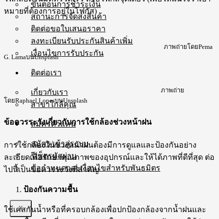
ขั้นตอนการชำระเงิน
หมายที่ต้องการอยู่ในโฟกัส)
สถานะการจัดส่งสินค้า
ติดต่อขอใบเสนอราคา
ลงทะเบียนรับประกันสินค้าเพิ่ม
ภาพถ่ายโดยPema
เงื่อนไขการรับประกัน
G. LamaบนUnsplash
ติดต่อเรา
ภาพถ่าย
เกี่ยวกับเรา
โดยRaphael LopesบนUnsplash
สาขาใกล้คุณ
ข้อควรระวังเกี่ยวกับการใช้กล้องช่วงหน้าฝน
สมัครตัวแทน
สมัคร/เข้าสู่ระบบ
การใช้กล้องในช่วงหน้าฝนต้องมีการดูแลและป้องกันอย่าง
รีเซ็ตรหัสผ่าน
ละเอียดเพื่อรักษาคุณภาพของอุปกรณ์และให้ได้ภาพที่ดีที่สุด ต่อ
ข้อกำหนดและเงื่อนไขสำหรับพันธมิตร
ไปนี้เป็นข้อควรระวังที่สำคัญ
ป้องกันความชื้น
X
ใช้เคสกันน้ำหรือที่ครอบกล้องเพื่อปกป้องกล้องจากน้ำฝนและ