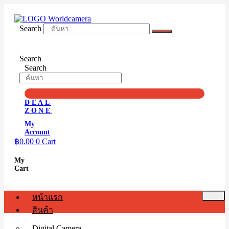
Skip
to
content
Search
Search
Search
DEAL
ZONE
My
Account
฿
0.00
0
Cart
My
Cart
หน้าแรก
สินค้า
Digital Camera