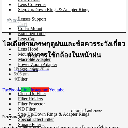
Lens Converter
Step-Up/Down Rings & Adapter Rings
0
Lenses Support
฿
0.00
Cart
Collar Mount
Extended Tube
Lens Cap
ไอเดียถ่ายภาพฤดูฝนและข้อควรระวังเกี่ยว
Lens Converter
Lens Hood
กับการใช้กล้องในหน้าฝน
Mount Adapter
Macrolite Adapter
Power Zoom Adapter
18 September 2024
USB Dock
5:06 pm
463
Filter
CP-L Filter
Facebook
Line
Instagram
Youtube
Close-Up Filter
Filter Holders
Filter Protector
ND Filter
ภาพถ่ายโดยLerone
Step-Up/Down Rings & Adapter Rings
PietersบนUnsplash
Special Effect Filter
Square Filter
การถ่ายภาพสายฝนเป็นการท้าทายและสร้างสรรค์ที่สามารถ