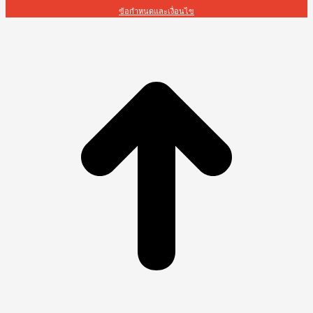
ข้อกำหนดและเงื่อนไข
t
T