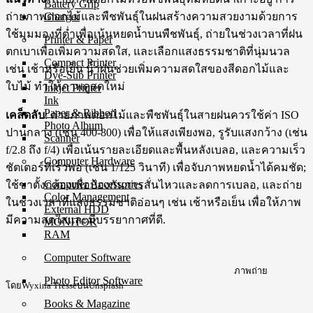
Battery Grip
Charger
ถ่ายภาพดอกไม้และพืชพันธุ์ในฝนสร้างความสวยงามด้วยการ
ใช้มุมมองที่ต่ำเพื่อเน้นหยดน้ำบนพืชพันธุ์, ถ่ายในช่วงเวลาที่ฝน
Printer & Paper
ตกเบาเพื่อเพิ่มความสดใส, และเลือกแสงธรรมชาติที่นุ่มนวล
Compact Printer
เช่น เช้าหรือเย็น น้ำฝนช่วยเพิ่มความสดใสของสีดอกไม้และ
Dye-Sub Printer
ใบไม้ ทำให้ภาพดูสดใหม่
Inkjet Printer
Ink
Paper & Ribbon
เคล็ดลับ
: ถ่ายภาพดอกไม้และพืชพันธุ์ในสายฝนควรใช้ค่า ISO
Photo Album
ปานกลาง (เช่น 400-800) เพื่อให้แสงเพียงพอ, รูรับแสงกว้าง (เช่น
Scanner
f/2.8 ถึง f/4) เพื่อเน้นรายละเอียดและพื้นหลังเบลอ, และความเร็ว
Computer Hardware
ชัตเตอร์ที่เร็วพอ (เช่น 1/125 วินาที) เพื่อจับภาพหยดน้ำได้คมชัด;
Computer Accessories
ใช้ขาตั้งกล้องเพื่อป้องกันการสั่นไหวและลดการเบลอ, และถ่าย
Color Management
ในช่วงเวลาที่แสงธรรมชาติอ่อนๆ เช่น เช้าหรือเย็น เพื่อให้ภาพ
External HDD
มีความสดใสและมีบรรยากาศที่ดี.
MONITOR
RAM
Computer Software
ภาพถ่าย
Photo Editor Software
โดยWyxina TresseบนUnsplash
Books & Magazine