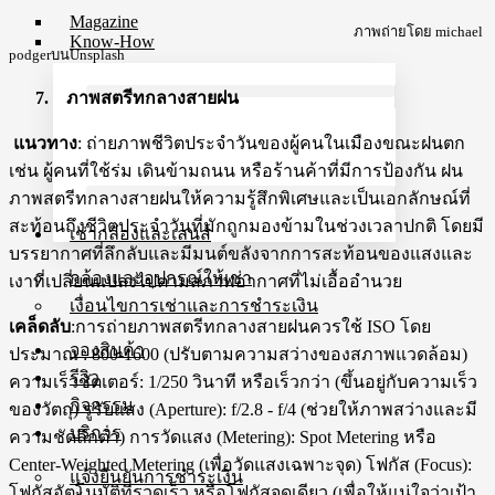
Magazine
ภาพถ่ายโดย michael
Know-How
podgerบนUnsplash
7. ภาพสตรีทกลางสายฝน
แนวทาง
: ถ่ายภาพชีวิตประจำวันของผู้คนในเมืองขณะฝนตก
เช่น ผู้คนที่ใช้ร่ม เดินข้ามถนน หรือร้านค้าที่มีการป้องกัน ฝน
ภาพสตรีทกลางสายฝนให้ความรู้สึกพิเศษและเป็นเอกลักษณ์ที่
สะท้อนถึงชีวิตประจำวันที่มักถูกมองข้ามในช่วงเวลาปกติ โดยมี
เช่ากล้องและเลนส์
บรรยากาศที่ลึกลับและมีมนต์ขลังจากการสะท้อนของแสงและ
กล้องและอุปกรณ์ให้เช่า
เงาที่เปลี่ยนแปลงไปตามสภาพอากาศที่ไม่เอื้ออำนวย
เงื่อนไขการเช่าและการชำระเงิน
เคล็ดลับ
:การถ่ายภาพสตรีทกลางสายฝนควรใช้ ISO โดย
จองสินค้า
ประมาณ : 800-1600 (ปรับตามความสว่างของสภาพแวดล้อม)
รีวิว
ความเร็วชัตเตอร์: 1/250 วินาที หรือเร็วกว่า (ขึ้นอยู่กับความเร็ว
กิจกรรม
ของวัตถุ) รูรับแสง (Aperture): f/2.8 - f/4 (ช่วยให้ภาพสว่างและมี
บริการ
ความชัดลึกต่ำ) การวัดแสง (Metering): Spot Metering หรือ
Center-Weighted Metering (เพื่อวัดแสงเฉพาะจุด) โฟกัส (Focus):
แจ้งยืนยันการชำระเงิน
โฟกัสอัตโนมัติที่รวดเร็ว หรือโฟกัสจุดเดียว (เพื่อให้แน่ใจว่าเป้า