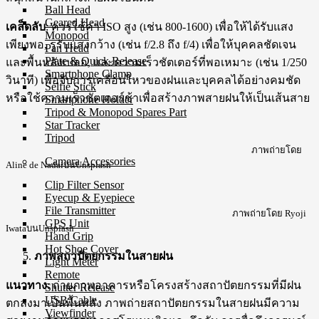
Ball Head
Geared Head
เคล็ดลับ
: ควรใช้ค่า ISO สูง (เช่น 800-1600) เพื่อให้ได้รับแสง
Monopod
เพียงพอ, รูรับแสงกว้าง (เช่น f/2.8 ถึง f/4) เพื่อให้บุคคลชัดเจน
Pan Head
Plate & Quick Release
และพื้นหลังเบลอ, และความเร็วชัตเตอร์ที่พอเหมาะ (เช่น 1/250
Smartphone Clamp
วินาที) เพื่อจับการเคลื่อนไหวของฝนและบุคคลได้อย่างคมชัด
Selfie Stick
หรือใช้ความเร็วชัตเตอร์ช้าเพื่อสร้างภาพสายฝนให้เป็นเส้นสาย
Smartphone Holder
Tripod & Monopod Spares Part
Star Tracker
Tripod
ภาพถ่ายโดย
Camera Accessories
Aline de NadaiบนUnsplash
Clip Filter Sensor
Eyecup & Eyepiece
File Transmitter
ภาพถ่ายโดย Ryoji
GPS Unit
IwataบนUnsplash
Hand Grip
Hot Shoe Cover
ภาพสถาปัตยกรรมในสายฝน
Light Meter
Remote
แนวทาง
: ถ่ายภาพอาคารหรือโครงสร้างสถาปัตยกรรมที่มีฝน
Shutter Release
USB Cable
ตกลงมาเป็นพื้นหลัง ภาพถ่ายสถาปัตยกรรมในสายฝนมีความ
Viewfinder