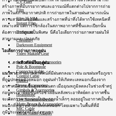
UV Filter
สร้างภาพที่มีบรรยากาศและอารมณ์ที่แตกต่างไปจากการถ่าย
Film
ภาพในสภาพอากาศปกติ การถ่ายภาพในสายฝนสามารถเน้น
Film 35 MM.
ความสวยงามของฝนและสร้างภาพที่น่าทึ่งได้หากใช้เทคนิคที่
Instant Film
เหมาะสม แต่การใช้กล้องในสภาพอากาศที่ชื้นและเปียกนั้น
Darkroom
ต้องการการดูแลเป็นพิเศษ นี่คือไอเดียการถ่ายภาพสายฝนให้
สวยงามและปลอดภัย
Chemistry
Darkroom Equipment
ไอเดียการถ่ายภาพฤดูฝน
Video Making Gear
Action Camera Accessories
ภาพทิวทัศน์ในฤดูฝน
Pole & Boompole
Connector Cable
แนวทาง
: ถ่ายภาพทิวทัศน์ที่มีฝนตกลงมา เช่น เมฆฝนหรือภูเขา
Control Cable
ที่ถูกปกคลุมด้วยหมอก ฤดูฝนทำให้เกิดทะเลหมอกเนื่องจาก
Dollies
Drone Accessories
อากาศมีความชื้นสูงจากฝนตก เมื่ออุณหภูมิลดลงในช่วงเช้าตรู่
Gimbals & Accessories
ก่อนพระอาทิตย์ขึ้นหรือช่วงเย็นหลังพระอาทิตย์ตก อากาศชื้น
Headphone
จะเกิดการควบแน่นเป็นละอองน้ำเล็กๆ ลอยอยู่ในอากาศเป็นชั้น
Live Streaming Device
Matte Boxes & Accessories
หมอกที่หนา คล้ายกับทะเลหมอก โดยเฉพาะในพื้นที่ที่มี
MIC Cable
ภูมิประเทศสูงหรือแอ่งหุบเขา
Mic & Audio Adapter