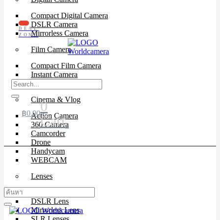
Compact Digital Camera
DSLR Camera
DEAL
Mirrorless Camera
ZONE
Film Camera
Compact Film Camera
Instant Camera
SLR Camera
Cinema & Vlog
0
฿
0.00
Action Camera
Cart
360 Camera
Camcorder
Drone
Handycam
WEBCAM
Lenses
Cinema Lenses
DSLR Lens
Mirrorless Lens
SLR Lenses