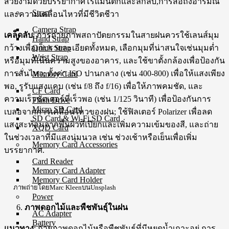
สวยงามด้วยบรรยากาศโรแมนติกและลึกลับ,การสื่อถึงอารมณ์
Strap
และความเคลื่อนไหวที่มีชีวิตชีวา
Camera Strap
เคล็ดลับ
: การถ่ายภาพสถาปัตยกรรมในสายฝนควรใช้เลนส์มุม
Hand Strap
Quick Strap
กว้างเพื่อเก็บรายละเอียดทั้งหมด, เลือกมุมที่น่าสนใจเช่นมุมต่ำ
Wrist Strap
หรือมุมที่เน้นความสูงของอาคาร, และใช้ขาตั้งกล้องเพื่อป้องกัน
การสั่นไหว; ตั้งค่า ISO ปานกลาง (เช่น 400-800) เพื่อให้แสงเพียง
Memory Card
พอ, รูรับแสงแคบ (เช่น f/8 ถึง f/16) เพื่อให้ภาพคมชัด, และ
CF Card
ความเร็วชัตเตอร์ที่เร็วพอ (เช่น 1/125 วินาที) เพื่อป้องกันการ
Flash Drive
Micro SD Card
เบลอจากการเคลื่อนไหวของฝน; ใช้ฟิลเตอร์ Polarizer เพื่อลด
SD Card & Wi-Fi SD Card
แสงสะท้อนจากพื้นผิวที่เปียกและเพิ่มความเข้มของสี, และถ่าย
XQD Card
ในช่วงเวลาที่มีแสงนุ่มนวล เช่น ช่วงเช้าหรือเย็นเพื่อเพิ่ม
Memory Card Accessories
บรรยากาศ.
Card Reader
Memory Card Adapter
Memory Card Holder
ภาพถ่ายโดยMarc KleenบนUnsplash
Power
ภาพดอกไม้และพืชพันธุ์ในฝน
AC Adapter
Battery
แนวทาง
: ถ่ายภาพดอกไม้หรือพืชพันธุ์ที่มีหยดน้ำเกาะอยู่ การ