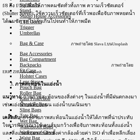
Softboxes
f/8 ถึง f/16) เพื่อให้ภาพคมชัดทั่วทั้งภาพ ความเร็วชัตเตอร์
Stand
(Shutter Speed): ใช้ความเร็วชัตเตอร์ที่เร็วพอเพื่อจับภาพหยดน้ำ
Studio House Accessories
ได้คมชัด แต่ไม่เร็วเกินไปจนทำให้ภาพมืด
TTL Cords
Trigger
Umbrellas
Bag & Case
ภาพถ่ายโดย Slava LบนUnsplash
Bag Accessories
Bag Compartment
Backpacks
ภาพถ่ายโดย
Fit Case
ERIC ZHUบนUnsplash
Holster Cases
Lens Case
ภาพสะท้อนในแอ่งน้ำ
Pouch Bag
Roller Bag
แนวทาง
: ถ่ายภาพสะท้อนของสิ่งต่างๆ ในแอ่งน้ำที่มีฝนตกลงมา
Rain Protection
Shoulder Bag
เช่นแอ่งน้ำบนท้องถนน แอ่งน้ำบนเนินเขา
Sling Bags
Tote Bag
เคล็ดลับ
: การถ่ายภาพสะท้อนในแอ่งน้ำให้ได้ภาพที่น่าประทับ
Wet Bag
ใจควรพิจารณาใช้เลนส์มุมกว้างเพื่อจับภาพสะท้อนทั้งแอ่งน้ำ
Waterproof Bags
Waterproof Cases
และสิ่งแวดล้อมรอบตัว ตั้งค่ากล้องด้วยค่า ISO ต่ำเพื่อหลีกเลี่ยง
Waist Bag