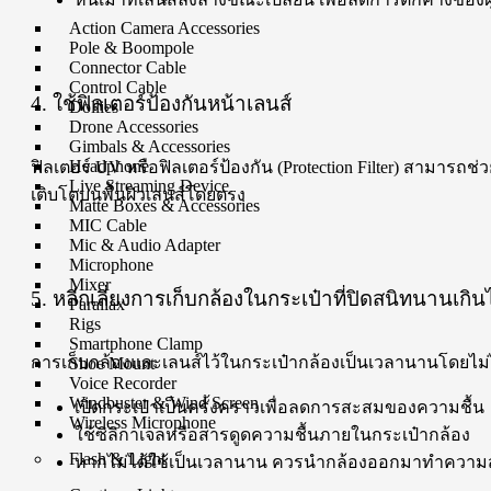
Action Camera Accessories
Pole & Boompole
Connector Cable
Control Cable
4. ใช้ฟิลเตอร์ป้องกันหน้าเลนส์
Dollies
Drone Accessories
Gimbals & Accessories
Headphone
ฟิลเตอร์ UV หรือฟิลเตอร์ป้องกัน (Protection Filter) สามารถช
Live Streaming Device
เติบโตบนพื้นผิวเลนส์โดยตรง
Matte Boxes & Accessories
MIC Cable
Mic & Audio Adapter
Microphone
Mixer
5. หลีกเลี่ยงการเก็บกล้องในกระเป๋าที่ปิดสนิทนานเกิน
Parallax
Rigs
Smartphone Clamp
การเก็บกล้องและเลนส์ไว้ในกระเป๋ากล้องเป็นเวลานานโดยไม่
Shoe Mount
Voice Recorder
Windbuster & Wind Screen
เปิดกระเป๋าเป็นครั้งคราวเพื่อลดการสะสมของความชื้น
Wireless Microphone
ใช้ซิลิกาเจลหรือสารดูดความชื้นภายในกระเป๋ากล้อง
Flash & Light
หากไม่ได้ใช้เป็นเวลานาน ควรนำกล้องออกมาทำความส