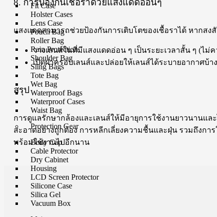
8. การป้องกันเชื้อราด้วยแสงแดดอ่อนๆ
Fit Case
Holster Cases
Lens Case
แสงแดดสามารถช่วยป้องกันการเติบโตของเชื้อราได้ หากสงสัยว
Pouch Bag
Roller Bag
Rain Protection
วางเลนส์ในที่มีแสงแดดอ่อน ๆ เป็นระยะเวลาสั้น ๆ (ไม่ค
Shoulder Bag
เปิดฝาครอบเลนส์และปล่อยให้เลนส์ได้ระบายอากาศบ้า
Sling Bags
Tote Bag
Wet Bag
สรุป
Waterproof Bags
Waterproof Cases
Waist Bag
การดูแลรักษากล้องและเลนส์ให้มีอายุการใช้งานยาวนานและไม
Protection Gear
สะอาดอย่างถูกต้อง การหลีกเลี่ยงความชื้นและฝุ่น รวมถึงกา
พร้อมใช้งานไปอีกนาน
Body Cap
Cable Protector
Dry Cabinet
Housing
LCD Screen Protector
Silicone Case
Silica Gel
Vacuum Box