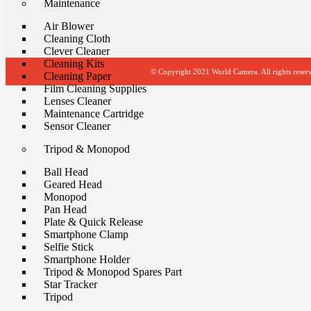
Maintenance
Air Blower
Cleaning Cloth
Clever Cleaner
Cleaning Kits
© Copyright 2021 World Camera. All rights reser
Cleaning Paper
Film Cleaning Supplies
Lenses Cleaner
Maintenance Cartridge
Sensor Cleaner
Tripod & Monopod
Ball Head
Geared Head
Monopod
Pan Head
Plate & Quick Release
Smartphone Clamp
Selfie Stick
Smartphone Holder
Tripod & Monopod Spares Part
Star Tracker
Tripod