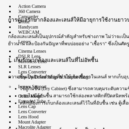
Action Camera
360 Camera
Camcorder
การดูแลรักษากล้องและเลนส์ให้มีอายุการใช้งานยา
Drone
Handycam
WEBCAM
กล้องและเลนส์เป็นอุปกรณ์สำคัญสำหรับช่างภาพ ไม่ว่าจะเป็นม
Lenses
ยาวนาน และป้องกันปัญหาที่พบบ่อยอย่าง "เชื้อรา" ซึ่งเป็นศัต
Cinema Lenses
DSLR Lens
1. เก็บรักษากล้องและเลนส์ในที่ไม่อัพชื้น
Mirrorless Lens
SLR Lenses
Lens Converter
ความชื้นเป็นปัจจัยสำคัญที่ทำให้เกิดเชื้อราในเลนส์ หากเก็บอุ
Step-Up/Down Rings & Adapter Rings
Lenses Support
ใช้ตู้กันชื้น (Dry Cabinet) ซึ่งสามารถควบคุมระดับความช
หากไม่มีตู้กันชื้น สามารถใช้กล่องพลาสติกที่ปิดสนิทพร้
Collar Mount
Extended Tube
หลีกเลี่ยงการเก็บกล้องและเลนส์ไว้ในที่อับชื้น เช่น ตู้เสื้
Lens Cap
Lens Converter
Lens Hood
Mount Adapter
Macrolite Adapter