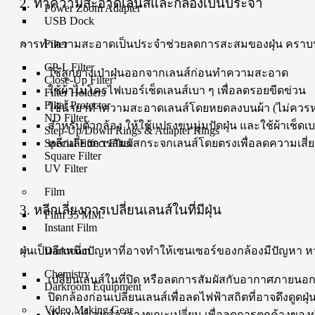
2. ทำความสะอาดเลนส์และกล้องเป็นประจำ
Power Zoom Adapter
USB Dock
การทำความสะอาดเป็นประจำช่วยลดการสะสมของฝุ่น คราบน้ำมัน 
Filter
CP-L Filter
ใช้ลูกยางเป่าฝุ่นออกจากเลนส์ก่อนทำความสะอาด
Close-Up Filter
ใช้ผ้าไมโครไฟเบอร์เช็ดเลนส์เบา ๆ เพื่อลดรอยขีดข่วน
Filter Holders
Filter Protector
ใช้น้ำยาทำความสะอาดเลนส์โดยหยดลงบนผ้า (ไม่ควร
ND Filter
สำหรับตัวกล้อง ให้ใช้แปรงขนนุ่มปัดฝุ่น และใช้ผ้าเช็ดเ
Step-Up/Down Rings & Adapter Rings
Special Effect Filter
หลีกเลี่ยงการสัมผัสกระจกเลนส์โดยตรงเพื่อลดความเสี
Square Filter
UV Filter
Film
3. หลีกเลี่ยงการเปลี่ยนเลนส์ในที่มีฝุ่น
Film 35 MM.
Instant Film
ฝุ่นเป็นอีกหนึ่งปัญหาที่อาจทำให้เซนเซอร์ของกล้องมีปัญหา หาก
Darkroom
Chemistry
เปลี่ยนเลนส์ในที่ปิด หรือลดการสัมผัสกับอากาศภายนอกใ
Darkroom Equipment
ปิดกล้องก่อนเปลี่ยนเลนส์เพื่อลดไฟฟ้าสถิตที่อาจดึงดูดฝุ่
Video Making Gear
หันเมาท์เลนส์ลงล่างขณะเปลี่ยน เพื่อลดการตกค้างของฝ