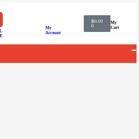
฿
0.00
My
0
Cart
My
L
Account
E