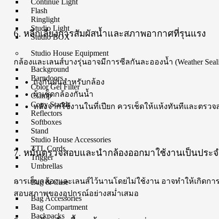
Continue Light
Flash
Ringlight
Studio Light
6. หลีกเลี่ยงการสัมผัสน้ำและสภาพอากาศที่รุนแรง
Studio BOX
Studio House Equipment
กล้องและเลนส์บางรุ่นอาจมีการซีลกันละอองน้ำ (Weather Sea
Background
Barndoors
ถุงกันฝนสำหรับกล้อง
Color Gel Filter
ผ้าเช็ดกล้องกันน้ำ
Clamp
Copy Stands
หลังจากใช้งานในที่เปียก ควรเช็ดให้แห้งทันทีและตรวจ
Reflectors
Softboxes
Stand
Studio House Accessories
TTL Cords
7. หมั่นตรวจสอบและนำกล้องออกมาใช้งานเป็นประ
Trigger
Umbrellas
การเก็บกล้องและเลนส์ไว้นานโดยไม่ใช้งาน อาจทำให้เกิดการ
Bag & Case
สอบสภาพของอุปกรณ์อย่างสม่ำเสมอ
Bag Accessories
Bag Compartment
Backpacks