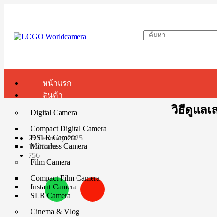
หน้าแรก
สินค้า
วิธีดูแลเ
Digital Camera
Compact Digital Camera
DSLR Camera
25 February 2025
Mirrorless Camera
11:45 am
756
Film Camera
Compact Film Camera
Instant Camera
SLR Camera
Cinema & Vlog