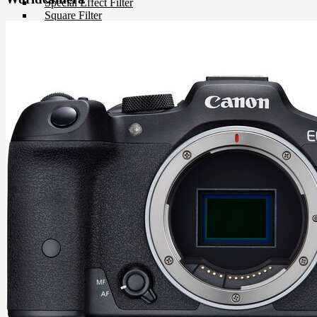
Special Effect Filter
Square Filter
UV Filter
Film
Film 35 MM.
Instant Film
Darkroom
Chemistry
Darkroom Equipment
Video Making Gear
Action Camera Accessories
Pole & Boompole
Connector Cable
Control Cable
Dollies
Drone Accessories
Gimbals & Accessories
Headphone
Live Streaming Device
Matte Boxes & Accessories