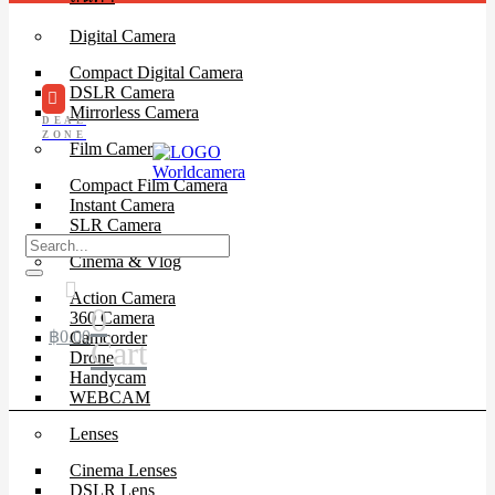
Digital Camera
Compact Digital Camera
DSLR Camera
Mirrorless Camera
DEAL
ZONE
Film Camera
Compact Film Camera
Instant Camera
SLR Camera
Cinema & Vlog
Action Camera
0
360 Camera
฿
0.00
Camcorder
Cart
Drone
Handycam
WEBCAM
Lenses
Cinema Lenses
DSLR Lens