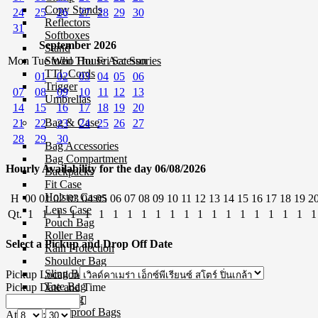
Copy Stands
24
25
26
27
28
29
30
Reflectors
31
Softboxes
September 2026
Stand
Mon
Tue
Wed
Thu
Fri
Sat
Sun
Studio House Accessories
TTL Cords
01
02
03
04
05
06
Trigger
07
08
09
10
11
12
13
Umbrellas
14
15
16
17
18
19
20
Bag & Case
21
22
23
24
25
26
27
28
29
30
Bag Accessories
Bag Compartment
Hourly Availability for the day 06/08/2026
Backpacks
Fit Case
Holster Cases
H
00
01
02
03
04
05
06
07
08
09
10
11
12
13
14
15
16
17
18
19
2
Lens Case
Qt.
1
1
1
1
1
1
1
1
1
1
1
1
1
1
1
1
1
1
1
1
1
Pouch Bag
Roller Bag
Select a Pickup and Drop Off Date
Rain Protection
Shoulder Bag
Sling Bags
Pickup Location
Tote Bag
Pickup Date and Time
Wet Bag
Waterproof Bags
At
: