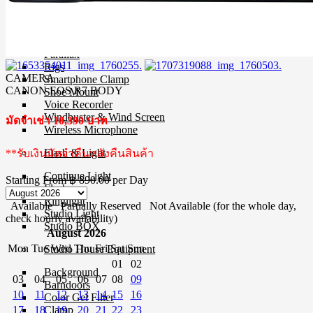
MIC Cable
Mic & Audio Adapter
Microphone
Mixer
Parallax
Rigs
CAMERA
Smartphone Clamp
CANON EOS R7 BODY
Shoe Mount
Voice Recorder
Windbuster & Wind Screen
มัดจำเช่า 10,390 บาท
Wireless Microphone
Flash & Light
**รับเงินมัดจำคืนหลังคืนสินค้า
Continue Light
Starting From
฿ 890.00
per Day
Flash
Ringlight
Available
Partially Reserved
Not Available (for the whole day,
Studio Light
check hourly availability)
Studio BOX
August 2026
Mon
Tue
Wed
Thu
Fri
Sat
Sun
Studio House Equipment
01
02
Background
03
04
05
06
07
08
09
Barndoors
10
11
12
13
14
15
16
Color Gel Filter
17
18
19
20
21
22
23
Clamp