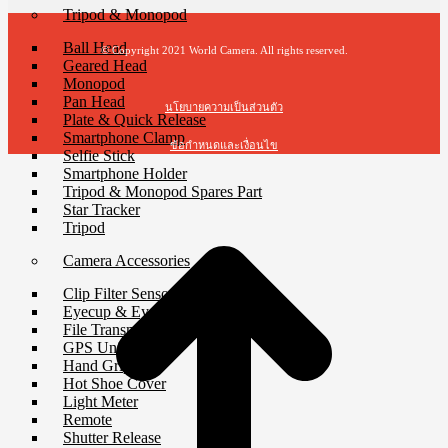
Tripod & Monopod
Ball Head
© Copyright 2021 World Camera. All rights reserved.
Geared Head
Monopod
Pan Head
นโยบายความเป็นส่วนตัว
Plate & Quick Release
Smartphone Clamp
ข้อกำหนดและเงื่อนไข
Selfie Stick
Smartphone Holder
t
Tripod & Monopod Spares Part
T
Star Tracker
Tripod
Camera Accessories
Clip Filter Sensor
Eyecup & Eyepiece
File Transmitter
GPS Unit
Hand Grip
Hot Shoe Cover
Light Meter
Remote
Shutter Release