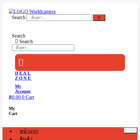
Skip
to
content
Search
Search
Search
DEAL
ZONE
My
Account
฿
0.00
0
Cart
My
Cart
หน้าแรก
สินค้า