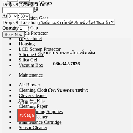
Waterproof Cases
Drop Off Date and Time
Waist Bag
At
:
Protection Gear
Drop Off Location
Body Cap
Quantity
Cable Protector
Dry Cabinet
Housing
LCD Screen Protector
สอบถามรายละเอียดเพิ่มเติม
Silicone Case
Silica Gel
086-342-7836
Vacuum Box
Maintenance
Air Blower
สมัครรับจดหมายข่าว
Cleaning Cloth
Clever Cleaner
Cleaning Kits
Email
Cleaning Paper
Film Cleaning Supplies
ส่งข้อมูล
Lenses Cleaner
Maintenance Cartridge
Sensor Cleaner