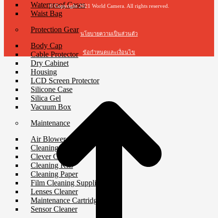
Waterproof Cases
© Copyright 2021 World Camera. All rights reserved.
Waist Bag
Protection Gear
นโยบายความเป็นส่วนตัว
Body Cap
ข้อกำหนดและเงื่อนไข
Cable Protector
Dry Cabinet
Housing
t
LCD Screen Protector
T
Silicone Case
Silica Gel
Vacuum Box
Maintenance
Air Blower
Cleaning Cloth
Clever Cleaner
Cleaning Kits
Cleaning Paper
Film Cleaning Supplies
Lenses Cleaner
Maintenance Cartridge
Sensor Cleaner