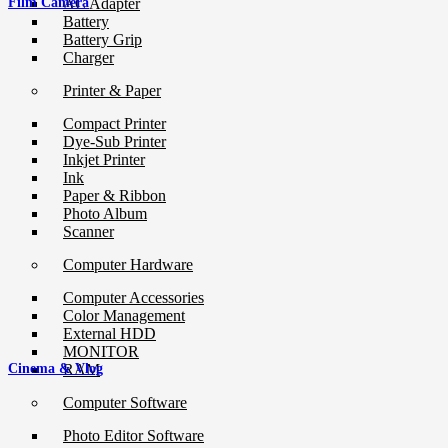
Film Camera
AC Adapter
Battery
Battery Grip
Charger
Printer & Paper
Compact Printer
Dye-Sub Printer
Inkjet Printer
Ink
Paper & Ribbon
Photo Album
Scanner
Computer Hardware
Computer Accessories
Color Management
External HDD
MONITOR
RAM
Cinema & Vlog
Computer Software
Photo Editor Software