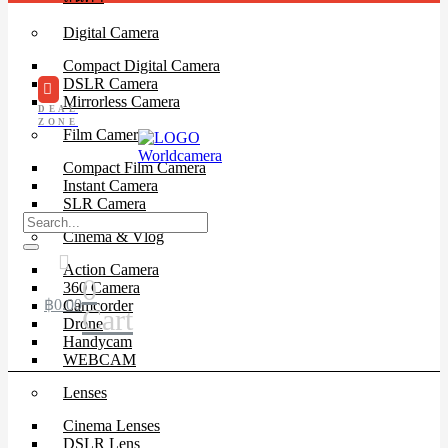
Digital Camera
Compact Digital Camera
DSLR Camera
Mirrorless Camera
DEAL
ZONE
Film Camera
Compact Film Camera
Instant Camera
SLR Camera
Cinema & Vlog
Action Camera
0
360 Camera
฿
0.00
Camcorder
Cart
Drone
Handycam
WEBCAM
Lenses
Cinema Lenses
DSLR Lens