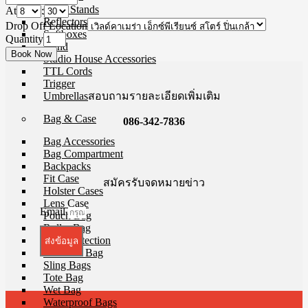
Copy Stands
At
:
Reflectors
Drop Off Location
Softboxes
Quantity
Stand
Studio House Accessories
TTL Cords
Trigger
สอบถามรายละเอียดเพิ่มเติม
Umbrellas
Bag & Case
086-342-7836
Bag Accessories
Bag Compartment
Backpacks
Fit Case
สมัครรับจดหมายข่าว
Holster Cases
Lens Case
Email
Pouch Bag
Roller Bag
Rain Protection
ส่งข้อมูล
Shoulder Bag
Sling Bags
Tote Bag
Wet Bag
Waterproof Bags