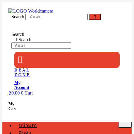
Skip
to
content
Search
Search
Search
DEAL
ZONE
My
Account
฿
0.00
0
Cart
My
Cart
หน้าแรก
สินค้า