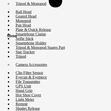
Tripod & Monopod
Ball Head
Geared Head
Monopod
Pan Head
Plate & Quick Release
Smartphone Clamp
Menu
Selfie Stick
Smartphone Holder
Tripod & Monopod Spares Part
Star Tracker
Tripod
Camera Accessories
Clip Filter Sensor
Eyecup & Eyepiece
File Transmitter
GPS Unit
Hand Grip
Hot Shoe Cover
Light Meter
Remote
Shutter Release