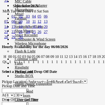
31
MIC Cable
Mic & Audio Adapter
September 2026
Microphone
Mon
Tue
Wed
Thu
Fri
Sat
Sun
Mixer
01
02
03
04
05
06
Parallax
07
08
09
10
11
12
13
Rigs
14
15
16
17
18
19
20
Smartphone Clamp
Shoe Mount
21
22
23
24
25
26
27
Voice Recorder
28
29
30
Windbuster & Wind Screen
Wireless Microphone
Hourly Availability for the day 06/08/2026
Flash & Light
H
00
01
02
03
04
05
06
07
08
09
10
11
12
13
14
15
16
17
18
19
2
Continue Light
Qt.
1
1
1
1
1
1
1
1
1
1
1
1
1
1
1
1
1
1
1
1
1
Flash
Ringlight
Studio Light
Select a Pickup and Drop Off Date
Studio BOX
Pickup Location
Studio House Equipment
Pickup Date and Time
Background
At
:
Barndoors
Drop Off Date and Time
Color Gel Filter
Clamp