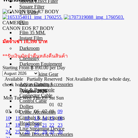
Special Effect Filter
Square Filter
UV Filter
Film
CAMERA
CANON EOS R7 BODY
Film 35 MM.
Instant Film
มัดจำเช่า 10,390 บาท
Darkroom
**รับเงินมัดจำคืนหลังคืนสินค้า
Chemistry
Darkroom Equipment
Starting From
฿ 890.00
per Day
Video Making Gear
Available
Partially Reserved
Not Available (for the whole day,
Action Camera Accessories
check hourly availability)
Pole & Boompole
August 2026
Connector Cable
Mon
Tue
Wed
Thu
Fri
Sat
Sun
Control Cable
01
02
Dollies
03
04
05
06
07
08
09
Drone Accessories
Gimbals & Accessories
10
11
12
13
14
15
16
Headphone
17
18
19
20
21
22
23
Live Streaming Device
24
25
26
27
28
29
30
Matte Boxes & Accessories