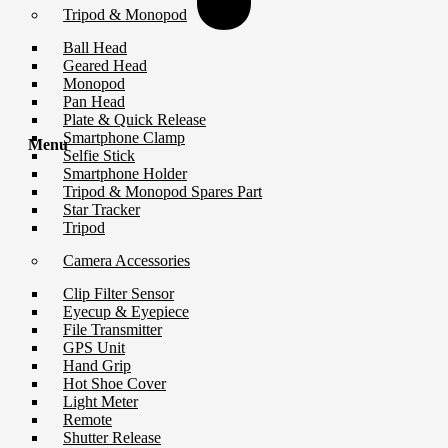
Tripod & Monopod
Ball Head
Geared Head
Monopod
Pan Head
Plate & Quick Release
Smartphone Clamp
Menu
Selfie Stick
Smartphone Holder
Tripod & Monopod Spares Part
Star Tracker
Tripod
Camera Accessories
Clip Filter Sensor
Eyecup & Eyepiece
File Transmitter
GPS Unit
Hand Grip
Hot Shoe Cover
Light Meter
Remote
Shutter Release