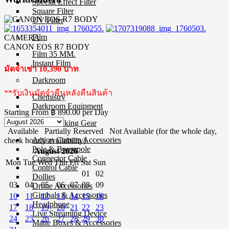
Special Effect Filter
Square Filter
UV Filter
Film
CAMERA
CANON EOS R7 BODY
Film 35 MM.
Instant Film
มัดจำเช่า 10,390 บาท
Darkroom
**รับเงินมัดจำคืนหลังคืนสินค้า
Chemistry
Darkroom Equipment
Starting From
฿ 890.00
per Day
Video Making Gear
Available
Partially Reserved
Not Available (for the whole day,
Action Camera Accessories
check hourly availability)
Pole & Boompole
August 2026
Connector Cable
Mon
Tue
Wed
Thu
Fri
Sat
Sun
Control Cable
01
02
Dollies
03
04
05
06
07
08
09
Drone Accessories
Gimbals & Accessories
10
11
12
13
14
15
16
Headphone
17
18
19
20
21
22
23
Live Streaming Device
24
25
26
27
28
29
30
Matte Boxes & Accessories