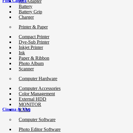
Film Camera
AC Adapter
Battery
Battery Grip
Charger
Printer & Paper
Compact Printer
Dye-Sub Printer
Inkjet Printer
Ink
Paper & Ribbon
Photo Album
Scanner
Computer Hardware
Computer Accessories
Color Management
External HDD
MONITOR
RAM
Cinema & Vlog
Computer Software
Photo Editor Software