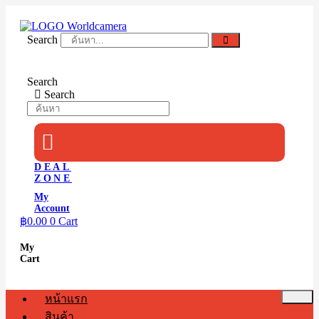
Skip
to
content
Search
Search
Search
DEAL
ZONE
My
Account
฿
0.00
0
Cart
My
Cart
หน้าแรก
สินค้า