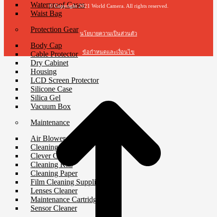
Waterproof Cases
© Copyright 2021 World Camera. All rights reserved.
Waist Bag
Protection Gear
นโยบายความเป็นส่วนตัว
Body Cap
ข้อกำหนดและเงื่อนไข
Cable Protector
Dry Cabinet
Housing
t
LCD Screen Protector
T
Silicone Case
Silica Gel
Vacuum Box
Maintenance
Air Blower
Cleaning Cloth
Clever Cleaner
Cleaning Kits
Cleaning Paper
Film Cleaning Supplies
Lenses Cleaner
Maintenance Cartridge
Sensor Cleaner