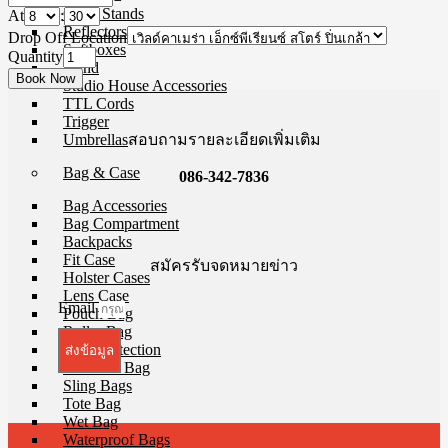
Copy Stands
At
:
Reflectors
Drop Off Location
Softboxes
Quantity
Stand
Studio House Accessories
TTL Cords
Trigger
สอบถามรายละเอียดเพิ่มเติม
Umbrellas
Bag & Case
086-342-7836
Bag Accessories
Bag Compartment
Backpacks
Fit Case
สมัครรับจดหมายข่าว
Holster Cases
Lens Case
Email
Pouch Bag
Roller Bag
Rain Protection
ส่งข้อมูล
Shoulder Bag
Sling Bags
Tote Bag
Wet Bag
Waterproof Bags