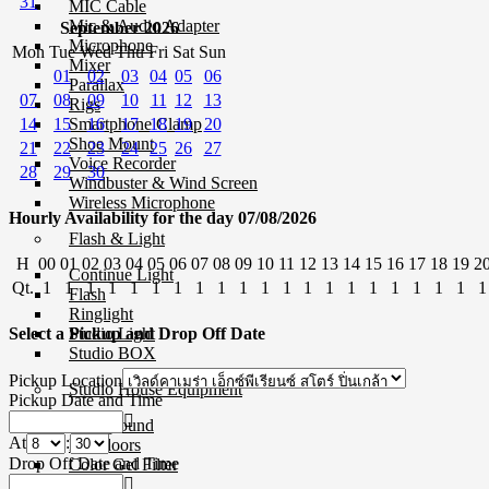
31
MIC Cable
Mic & Audio Adapter
September 2026
Microphone
Mon
Tue
Wed
Thu
Fri
Sat
Sun
Mixer
01
02
03
04
05
06
Parallax
07
08
09
10
11
12
13
Rigs
14
15
16
17
18
19
20
Smartphone Clamp
Shoe Mount
21
22
23
24
25
26
27
Voice Recorder
28
29
30
Windbuster & Wind Screen
Wireless Microphone
Hourly Availability for the day 07/08/2026
Flash & Light
H
00
01
02
03
04
05
06
07
08
09
10
11
12
13
14
15
16
17
18
19
2
Continue Light
Qt.
1
1
1
1
1
1
1
1
1
1
1
1
1
1
1
1
1
1
1
1
1
Flash
Ringlight
Studio Light
Select a Pickup and Drop Off Date
Studio BOX
Pickup Location
Studio House Equipment
Pickup Date and Time
Background
At
:
Barndoors
Drop Off Date and Time
Color Gel Filter
Clamp