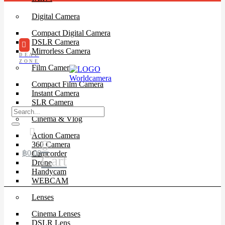
Digital Camera
Compact Digital Camera
DSLR Camera
Mirrorless Camera
DEAL
ZONE
Film Camera
Compact Film Camera
Instant Camera
SLR Camera
Cinema & Vlog
Action Camera
0
360 Camera
฿
0.00
Camcorder
Cart
Drone
Handycam
WEBCAM
Lenses
Cinema Lenses
DSLR Lens