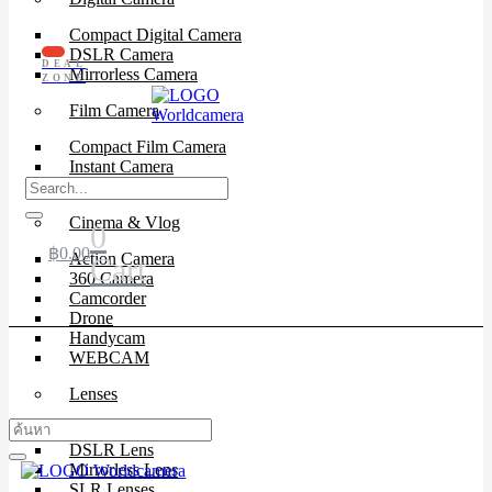
Compact Digital Camera
DSLR Camera
DEAL
Mirrorless Camera
ZONE
Film Camera
Compact Film Camera
Instant Camera
SLR Camera
Cinema & Vlog
0
฿
0.00
Action Camera
Cart
360 Camera
Camcorder
Drone
Handycam
WEBCAM
Lenses
Cinema Lenses
DSLR Lens
Mirrorless Lens
SLR Lenses