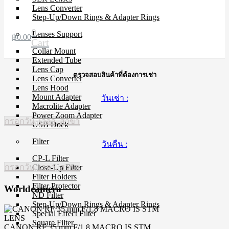
Lens Converter
Step-Up/Down Rings & Adapter Rings
0
Lenses Support
฿
0.00
Cart
Collar Mount
Extended Tube
Lens Cap
ตรวจสอบสินค้าที่ต้องการเช่า
Lens Converter
Lens Hood
Mount Adapter
วันเช่า :
Macrolite Adapter
Power Zoom Adapter
กรอกวัน, เวลา, สาขา
USB Dock
Filter
วันคืน :
CP-L Filter
กรอกวัน, เวลา, สาขา
Close-Up Filter
Filter Holders
Filter Protector
Worldcamera
ND Filter
Step-Up/Down Rings & Adapter Rings
Special Effect Filter
LENS
Square Filter
CANON RF 35 mm F/1.8 MACRO IS STM