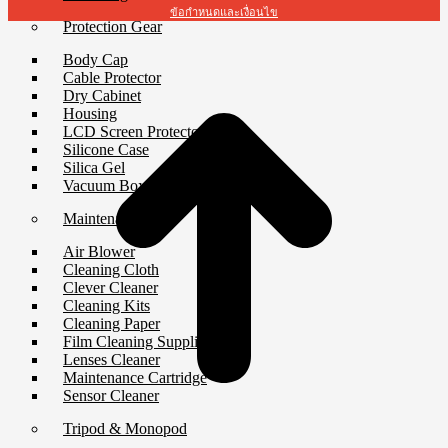
ข้อกำหนดและเงื่อนไข
Protection Gear
t
Body Cap
T
Cable Protector
Dry Cabinet
Housing
LCD Screen Protector
Silicone Case
Silica Gel
Vacuum Box
Maintenance
Air Blower
Cleaning Cloth
Clever Cleaner
Cleaning Kits
Cleaning Paper
Film Cleaning Supplies
Lenses Cleaner
Maintenance Cartridge
Sensor Cleaner
Tripod & Monopod