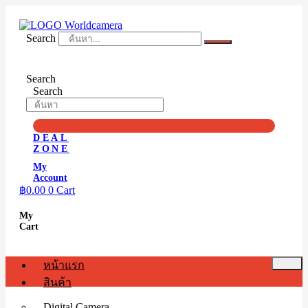
Skip
to
content
Search
Search
Search
DEAL
ZONE
My
Account
฿
0.00
0
Cart
My
Cart
หน้าแรก
สินค้า
Digital Camera