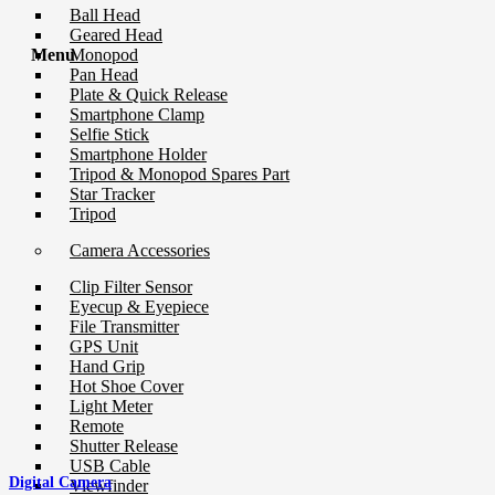
Ball Head
Geared Head
Monopod
Menu
Pan Head
Plate & Quick Release
Smartphone Clamp
Selfie Stick
Smartphone Holder
Tripod & Monopod Spares Part
Star Tracker
Tripod
Camera Accessories
Clip Filter Sensor
Eyecup & Eyepiece
File Transmitter
GPS Unit
Hand Grip
Hot Shoe Cover
Light Meter
Remote
Shutter Release
USB Cable
Digital Camera
Viewfinder