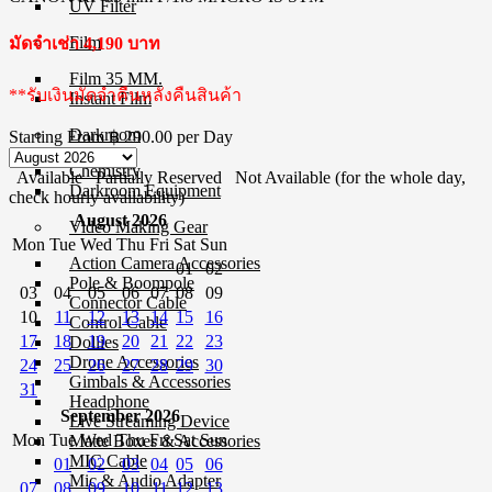
UV Filter
Film
มัดจำเช่า 4,190 บาท
Film 35 MM.
**รับเงินมัดจำคืนหลังคืนสินค้า
Instant Film
Darkroom
Starting From
฿ 290.00
per Day
Chemistry
Available
Partially Reserved
Not Available (for the whole day,
Darkroom Equipment
check hourly availability)
August 2026
Video Making Gear
Mon
Tue
Wed
Thu
Fri
Sat
Sun
Action Camera Accessories
01
02
Pole & Boompole
03
04
05
06
07
08
09
Connector Cable
10
11
12
13
14
15
16
Control Cable
17
18
19
20
21
22
23
Dollies
Drone Accessories
24
25
26
27
28
29
30
Gimbals & Accessories
31
Headphone
September 2026
Live Streaming Device
Mon
Tue
Wed
Thu
Fri
Sat
Sun
Matte Boxes & Accessories
MIC Cable
01
02
03
04
05
06
Mic & Audio Adapter
07
08
09
10
11
12
13