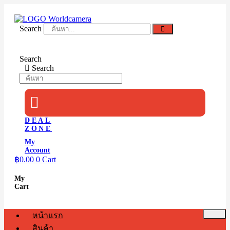
Skip
to
content
Search
Search
Search
DEAL
ZONE
My
Account
฿
0.00
0
Cart
My
Cart
หน้าแรก
สินค้า