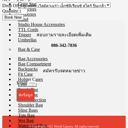
Copy Stands
Drop Off Location
Reflectors
Quantity
Softboxes
Stand
Studio House Accessories
TTL Cords
สอบถามรายละเอียดเพิ่มเติม
Trigger
Umbrellas
086-342-7836
Bag & Case
Bag Accessories
Bag Compartment
Backpacks
สมัครรับจดหมายข่าว
Fit Case
Holster Cases
Email
Lens Case
Pouch Bag
Roller Bag
ส่งข้อมูล
Rain Protection
Shoulder Bag
Sling Bags
Tote Bag
Wet Bag
Waterproof Bags
© Copyright 2021 World Camera. All rights reserved.