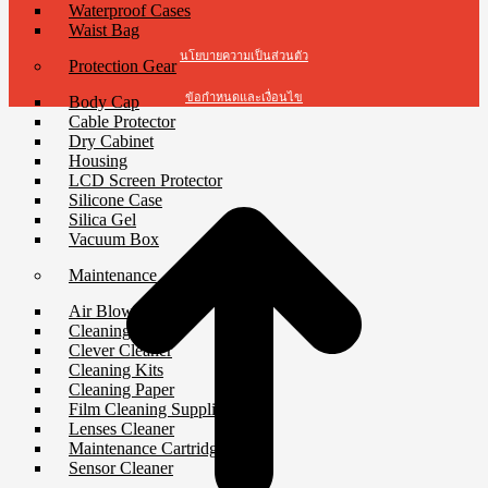
Waterproof Cases
Waist Bag
นโยบายความเป็นส่วนตัว
Protection Gear
ข้อกำหนดและเงื่อนไข
Body Cap
Cable Protector
Dry Cabinet
t
Housing
T
LCD Screen Protector
Silicone Case
Silica Gel
Vacuum Box
Maintenance
Air Blower
Cleaning Cloth
Clever Cleaner
Cleaning Kits
Cleaning Paper
Film Cleaning Supplies
Lenses Cleaner
Maintenance Cartridge
Sensor Cleaner