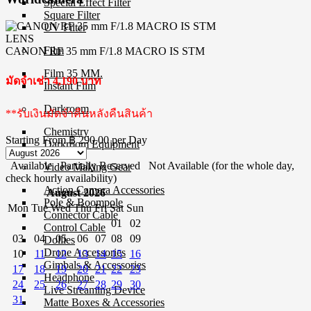
Special Effect Filter
Square Filter
UV Filter
LENS
Film
CANON RF 35 mm F/1.8 MACRO IS STM
Film 35 MM.
มัดจำเช่า 4,190 บาท
Instant Film
Darkroom
**รับเงินมัดจำคืนหลังคืนสินค้า
Chemistry
Starting From
฿ 290.00
per Day
Darkroom Equipment
Available
Partially Reserved
Not Available (for the whole day,
Video Making Gear
check hourly availability)
Action Camera Accessories
August 2026
Pole & Boompole
Mon
Tue
Wed
Thu
Fri
Sat
Sun
Connector Cable
01
02
Control Cable
03
04
05
06
07
08
09
Dollies
Drone Accessories
10
11
12
13
14
15
16
Gimbals & Accessories
17
18
19
20
21
22
23
Headphone
24
25
26
27
28
29
30
Live Streaming Device
31
Matte Boxes & Accessories