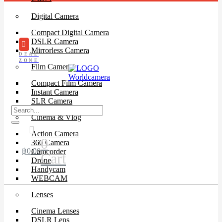
Digital Camera
Compact Digital Camera
DSLR Camera
Mirrorless Camera
DEAL
ZONE
Film Camera
Compact Film Camera
Instant Camera
SLR Camera
Cinema & Vlog
Action Camera
0
360 Camera
฿
0.00
Camcorder
Cart
Drone
Handycam
WEBCAM
Lenses
Cinema Lenses
DSLR Lens