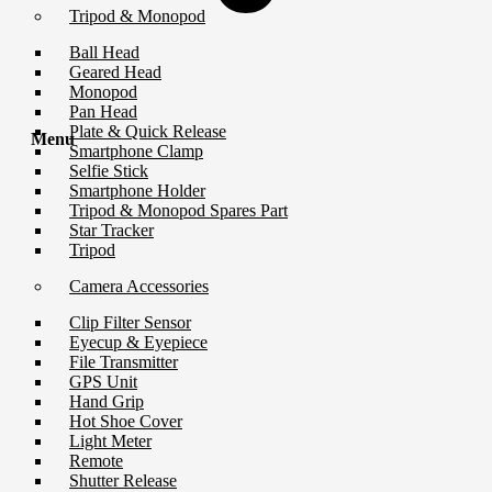
Tripod & Monopod
Ball Head
Geared Head
Monopod
Pan Head
Plate & Quick Release
Menu
Smartphone Clamp
Selfie Stick
Smartphone Holder
Tripod & Monopod Spares Part
Star Tracker
Tripod
Camera Accessories
Clip Filter Sensor
Eyecup & Eyepiece
File Transmitter
GPS Unit
Hand Grip
Hot Shoe Cover
Light Meter
Remote
Shutter Release