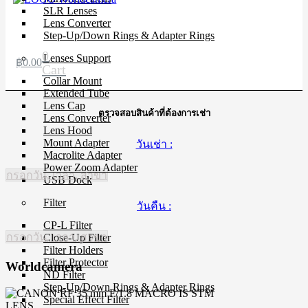
SLR Lenses
Lens Converter
Step-Up/Down Rings & Adapter Rings
0
Lenses Support
฿
0.00
Cart
Collar Mount
Extended Tube
Lens Cap
ตรวจสอบสินค้าที่ต้องการเช่า
Lens Converter
Lens Hood
Mount Adapter
วันเช่า :
Macrolite Adapter
Power Zoom Adapter
กรอกวัน, เวลา, สาขา
USB Dock
Filter
วันคืน :
CP-L Filter
กรอกวัน, เวลา, สาขา
Close-Up Filter
Filter Holders
Filter Protector
Worldcamera
ND Filter
Step-Up/Down Rings & Adapter Rings
Special Effect Filter
LENS