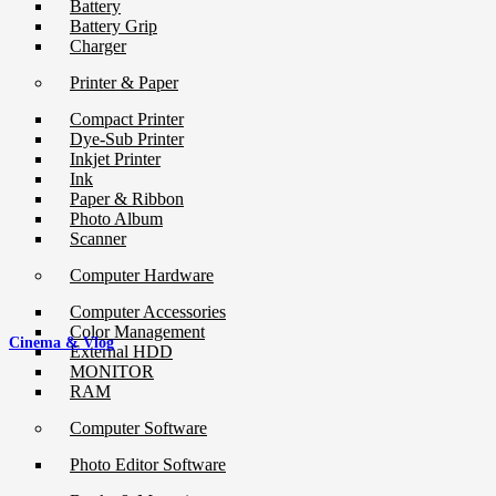
Battery
Battery Grip
Charger
Printer & Paper
Compact Printer
Dye-Sub Printer
Inkjet Printer
Ink
Paper & Ribbon
Photo Album
Scanner
Computer Hardware
Computer Accessories
Color Management
Cinema & Vlog
External HDD
MONITOR
RAM
Computer Software
Photo Editor Software