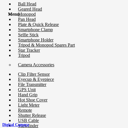
Ball Head
Geared Head
Monopod
Menu
Pan Head
Plate & Quick Release
Smartphone Clamp
Selfie Stick
Smartphone Holder
Tripod & Monopod Spares Part
Star Tracker
Tripod
Camera Accessories
Clip Filter Sensor
Eyecup & Eyepiece
File Transmitter
GPS Unit
Hand Grip
Hot Shoe Cover
Light Meter
Remote
Shutter Release
USB Cable
Digital Camera
Viewfinder