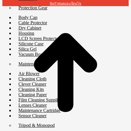
ข้อกำหนดและเงื่อนไข
Protection Gear
t
Body Cap
T
Cable Protector
Dry Cabinet
Housing
LCD Screen Protector
Silicone Case
Silica Gel
Vacuum Box
Maintenance
Air Blower
Cleaning Cloth
Clever Cleaner
Cleaning Kits
Cleaning Paper
Film Cleaning Supplies
Lenses Cleaner
Maintenance Cartridge
Sensor Cleaner
Tripod & Monopod