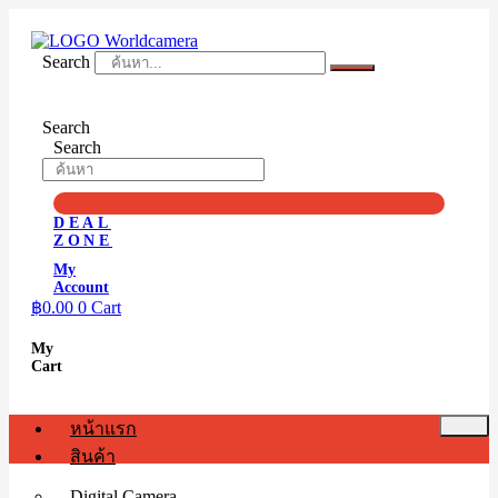
Skip
to
content
Search
Search
Search
DEAL
ZONE
My
Account
฿
0.00
0
Cart
My
Cart
หน้าแรก
สินค้า
Digital Camera