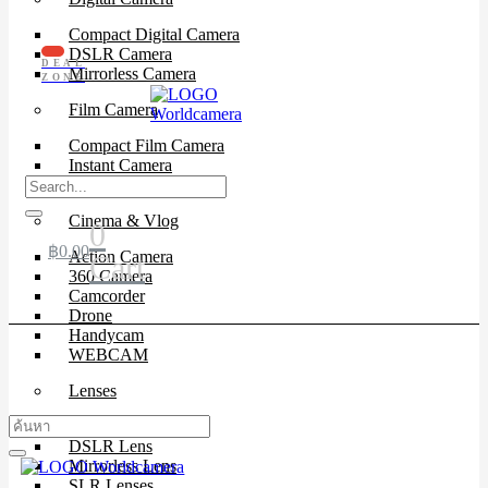
Compact Digital Camera
DSLR Camera
DEAL
Mirrorless Camera
ZONE
Film Camera
Compact Film Camera
Instant Camera
SLR Camera
Cinema & Vlog
0
฿
0.00
Action Camera
Cart
360 Camera
Camcorder
Drone
Handycam
WEBCAM
Lenses
Cinema Lenses
DSLR Lens
Mirrorless Lens
SLR Lenses