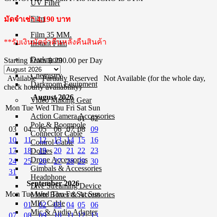
UV Filter
Film
มัดจำเช่า 4,190 บาท
Film 35 MM.
**รับเงินมัดจำคืนหลังคืนสินค้า
Instant Film
Darkroom
Starting From
฿ 290.00
per Day
Chemistry
Available
Partially Reserved
Not Available (for the whole day,
Darkroom Equipment
check hourly availability)
August 2026
Video Making Gear
Mon
Tue
Wed
Thu
Fri
Sat
Sun
Action Camera Accessories
01
02
Pole & Boompole
03
04
05
06
07
08
09
Connector Cable
10
11
12
13
14
15
16
Control Cable
17
18
19
20
21
22
23
Dollies
Drone Accessories
24
25
26
27
28
29
30
Gimbals & Accessories
31
Headphone
September 2026
Live Streaming Device
Mon
Tue
Wed
Thu
Fri
Sat
Sun
Matte Boxes & Accessories
MIC Cable
01
02
03
04
05
06
Mic & Audio Adapter
07
08
09
10
11
12
13