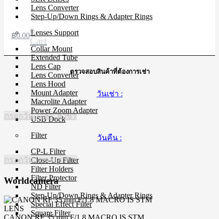
Lens Converter
Step-Up/Down Rings & Adapter Rings
0
Lenses Support
฿
0.00
Cart
Collar Mount
Extended Tube
Lens Cap
ตรวจสอบสินค้าที่ต้องการเช่า
Lens Converter
Lens Hood
Mount Adapter
วันเช่า :
Macrolite Adapter
Power Zoom Adapter
กรอกวัน, เวลา, สาขา
USB Dock
Filter
วันคืน :
CP-L Filter
กรอกวัน, เวลา, สาขา
Close-Up Filter
Filter Holders
Filter Protector
Worldcamera
ND Filter
Step-Up/Down Rings & Adapter Rings
Special Effect Filter
LENS
Square Filter
CANON RF 35 mm F/1.8 MACRO IS STM