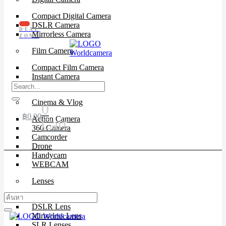
Compact Digital Camera
DSLR Camera
DEAL
Mirrorless Camera
ZONE
Film Camera
Compact Film Camera
Instant Camera
SLR Camera
Cinema & Vlog
0
฿
0.00
Action Camera
Cart
360 Camera
Camcorder
Drone
Handycam
WEBCAM
Lenses
Cinema Lenses
DSLR Lens
Mirrorless Lens
SLR Lenses