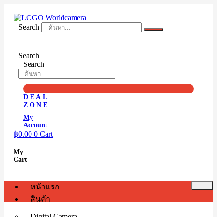
Skip
to
content
Search
Search
Search
DEAL
ZONE
My
Account
฿
0.00
0
Cart
My
Cart
หน้าแรก
สินค้า
Digital Camera