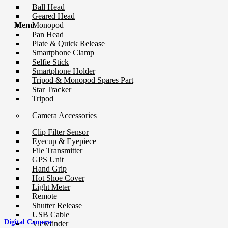
Ball Head
Geared Head
Monopod
Menu
Pan Head
Plate & Quick Release
Smartphone Clamp
Selfie Stick
Smartphone Holder
Tripod & Monopod Spares Part
Star Tracker
Tripod
Camera Accessories
Clip Filter Sensor
Eyecup & Eyepiece
File Transmitter
GPS Unit
Hand Grip
Hot Shoe Cover
Light Meter
Remote
Shutter Release
USB Cable
Digital Camera
Viewfinder