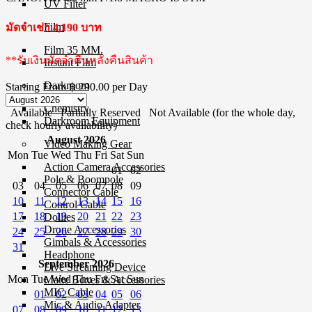
UV Filter
Film
มัดจำเช่า 4,190 บาท
Film 35 MM.
**รับเงินมัดจำคืนหลังคืนสินค้า
Instant Film
Darkroom
Starting From
฿ 290.00
per Day
Chemistry
Available
Partially Reserved
Not Available (for the whole day,
Darkroom Equipment
check hourly availability)
August 2026
Video Making Gear
Mon
Tue
Wed
Thu
Fri
Sat
Sun
Action Camera Accessories
01
02
Pole & Boompole
03
04
05
06
07
08
09
Connector Cable
10
11
12
13
14
15
16
Control Cable
17
18
19
20
21
22
23
Dollies
Drone Accessories
24
25
26
27
28
29
30
Gimbals & Accessories
31
Headphone
September 2026
Live Streaming Device
Mon
Tue
Wed
Thu
Fri
Sat
Sun
Matte Boxes & Accessories
MIC Cable
01
02
03
04
05
06
Mic & Audio Adapter
07
08
09
10
11
12
13