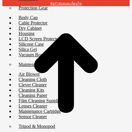
ข้อกำหนดและเงื่อนไข
Protection Gear
t
Body Cap
T
Cable Protector
Dry Cabinet
Housing
LCD Screen Protector
Silicone Case
Silica Gel
Vacuum Box
Maintenance
Air Blower
Cleaning Cloth
Clever Cleaner
Cleaning Kits
Cleaning Paper
Film Cleaning Supplies
Lenses Cleaner
Maintenance Cartridge
Sensor Cleaner
Tripod & Monopod