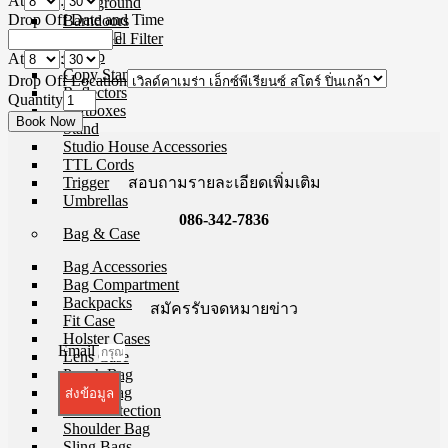
At
:
Background
Drop Off Date and Time
Barndoors
Color Gel Filter
Clamp
At
:
Copy Stands
Drop Off Location
Reflectors
Quantity
Softboxes
Stand
Studio House Accessories
TTL Cords
สอบถามรายละเอียดเพิ่มเติม
Trigger
Umbrellas
086-342-7836
Bag & Case
Bag Accessories
Bag Compartment
Backpacks
สมัครรับจดหมายข่าว
Fit Case
Holster Cases
Email
Lens Case
Pouch Bag
Roller Bag
ส่งข้อมูล
Rain Protection
Shoulder Bag
Sling Bags