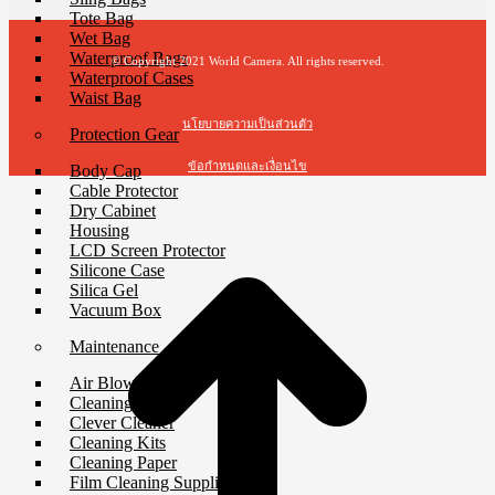
Tote Bag
Wet Bag
Waterproof Bags
© Copyright 2021 World Camera. All rights reserved.
Waterproof Cases
Waist Bag
นโยบายความเป็นส่วนตัว
Protection Gear
ข้อกำหนดและเงื่อนไข
Body Cap
Cable Protector
Dry Cabinet
t
Housing
T
LCD Screen Protector
Silicone Case
Silica Gel
Vacuum Box
Maintenance
Air Blower
Cleaning Cloth
Clever Cleaner
Cleaning Kits
Cleaning Paper
Film Cleaning Supplies