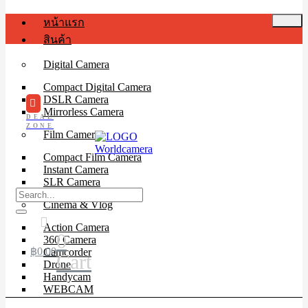
หน้าแรก
สินค้า
Digital Camera
Compact Digital Camera
DSLR Camera
Mirrorless Camera
DEAL
ZONE
Film Camera
Compact Film Camera
Instant Camera
SLR Camera
Cinema & Vlog
Action Camera
0
360 Camera
฿
0.00
Camcorder
Cart
Drone
Handycam
WEBCAM