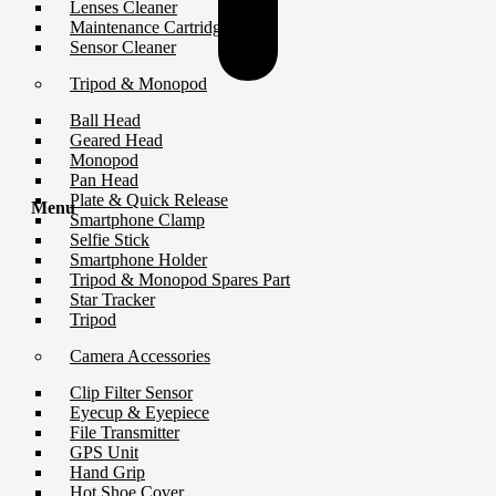
Lenses Cleaner
Maintenance Cartridge
Sensor Cleaner
Tripod & Monopod
Ball Head
Geared Head
Monopod
Pan Head
Plate & Quick Release
Menu
Smartphone Clamp
Selfie Stick
Smartphone Holder
Tripod & Monopod Spares Part
Star Tracker
Tripod
Camera Accessories
Clip Filter Sensor
Eyecup & Eyepiece
File Transmitter
GPS Unit
Hand Grip
Hot Shoe Cover