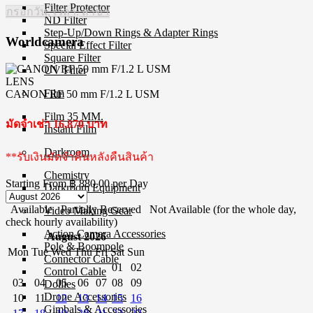
Filter Protector
กรอกวัน, เวลา, สาขา
ND Filter
Step-Up/Down Rings & Adapter Rings
Worldcamera
Special Effect Filter
Square Filter
UV Filter
LENS
Film
CANON RF 50 mm F/1.2 L USM
Film 35 MM.
มัดจำเช่า 16,870 บาท
Instant Film
Darkroom
**รับเงินมัดจำคืนหลังคืนสินค้า
Chemistry
Starting From
฿ 880.00
per Day
Darkroom Equipment
Available
Partially Reserved
Not Available (for the whole day,
Video Making Gear
check hourly availability)
Action Camera Accessories
August 2026
Pole & Boompole
Mon
Tue
Wed
Thu
Fri
Sat
Sun
Connector Cable
01
02
Control Cable
03
04
05
06
07
08
09
Dollies
Drone Accessories
10
11
12
13
14
15
16
Gimbals & Accessories