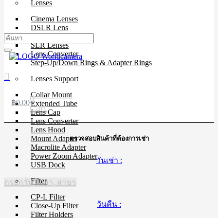
Lenses
Cinema Lenses
DSLR Lens
Mirrorless Lens
SLR Lenses
Lens Converter
Step-Up/Down Rings & Adapter Rings
Lenses Support
Collar Mount
0
฿
0.00
Extended Tube
Cart
Lens Cap
Lens Converter
Lens Hood
Mount Adapter
ตรวจสอบสินค้าที่ต้องการเช่า
Macrolite Adapter
Power Zoom Adapter
วันเช่า :
USB Dock
Filter
กรอกวัน, เวลา, สาขา
CP-L Filter
วันคืน :
Close-Up Filter
Filter Holders