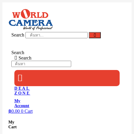
Skip
to
content
Search
Search
Search
DEAL
ZONE
My
Account
฿
0.00
0
Cart
My
Cart