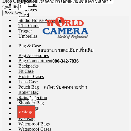
Drop Off Location
Reflectors
Quantity
Softboxes
Stand
Studio House Accessories
TTL Cords
Trigger
Umbrellas
Bag & Case
สอบถามรายละเอียดเพิ่มเติม
Bag Accessories
Bag Compartment
086-342-7836
Backpacks
Fit Case
Holster Cases
Lens Case
สมัครรับจดหมายข่าว
Pouch Bag
Roller Bag
Rain Protection
Email
Shoulder Bag
Sling Bags
ส่งข้อมูล
Tote Bag
Wet Bag
Waterproof Bags
Waterproof Cases