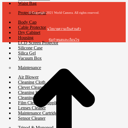
Waist Bag
Protection Gear
© Copyright 2021 World Camera. All rights reserved.
Body Cap
Cable Protector
นโยบายความเป็นส่วนตัว
Dry Cabinet
Housing
ข้อกำหนดและเงื่อนไข
LCD Screen Protector
Silicone Case
Silica Gel
Vacuum Box
Maintenance
Air Blower
Cleaning Cloth
Clever Cleaner
Cleaning Kits
Cleaning Paper
Film Cleaning Supplies
Lenses Cleaner
Maintenance Cartridge
Sensor Cleaner
Tripod & Monopod