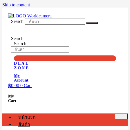
Skip to content
Search
Search
Search
DEAL
ZONE
My
Account
฿
0.00
0
Cart
My
Cart
หน้าแรก
สินค้า