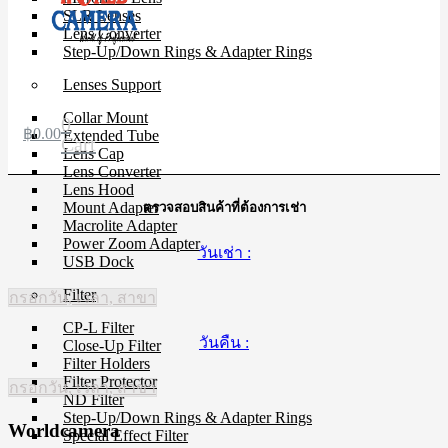
SLR Lenses
Lens Converter
Step-Up/Down Rings & Adapter Rings
Lenses Support
Collar Mount
0
฿
0.00
Extended Tube
Cart
Lens Cap
Lens Converter
Lens Hood
Mount Adapter
ตรวจสอบสินค้าที่ต้องการเช่า
Macrolite Adapter
Power Zoom Adapter
วันเช่า :
USB Dock
Filter
กรอกวัน, เวลา, สาขา
CP-L Filter
วันคืน :
Close-Up Filter
Filter Holders
Filter Protector
กรอกวัน, เวลา, สาขา
ND Filter
Step-Up/Down Rings & Adapter Rings
Worldcamera
Special Effect Filter