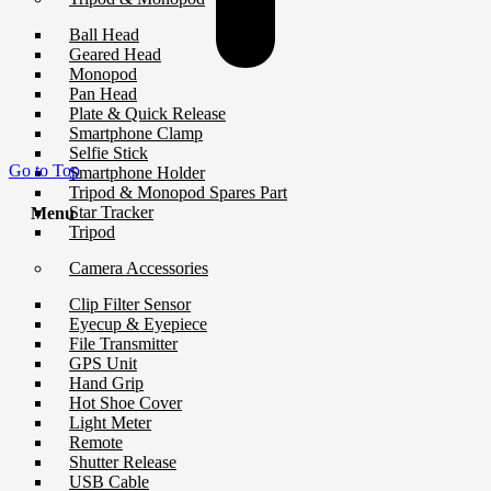
Ball Head
Geared Head
Monopod
Pan Head
Plate & Quick Release
Smartphone Clamp
Selfie Stick
Go to Top
Smartphone Holder
Tripod & Monopod Spares Part
Star Tracker
Menu
Tripod
Camera Accessories
Clip Filter Sensor
Eyecup & Eyepiece
File Transmitter
GPS Unit
Hand Grip
Hot Shoe Cover
Light Meter
Remote
Shutter Release
USB Cable