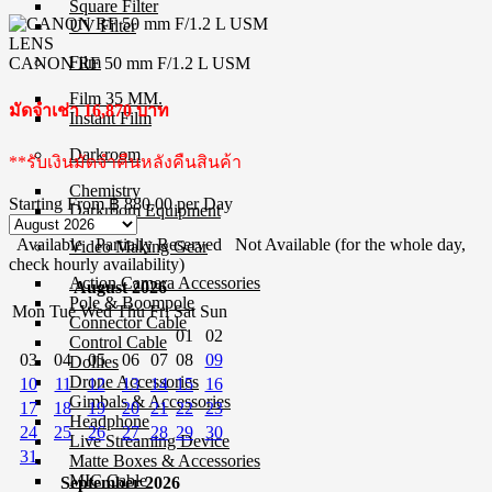
Square Filter
UV Filter
LENS
Film
CANON RF 50 mm F/1.2 L USM
Film 35 MM.
มัดจำเช่า 16,870 บาท
Instant Film
Darkroom
**รับเงินมัดจำคืนหลังคืนสินค้า
Chemistry
Starting From
฿ 880.00
per Day
Darkroom Equipment
Available
Partially Reserved
Not Available (for the whole day,
Video Making Gear
check hourly availability)
Action Camera Accessories
August 2026
Pole & Boompole
Mon
Tue
Wed
Thu
Fri
Sat
Sun
Connector Cable
01
02
Control Cable
03
04
05
06
07
08
09
Dollies
Drone Accessories
10
11
12
13
14
15
16
Gimbals & Accessories
17
18
19
20
21
22
23
Headphone
24
25
26
27
28
29
30
Live Streaming Device
31
Matte Boxes & Accessories
MIC Cable
September 2026