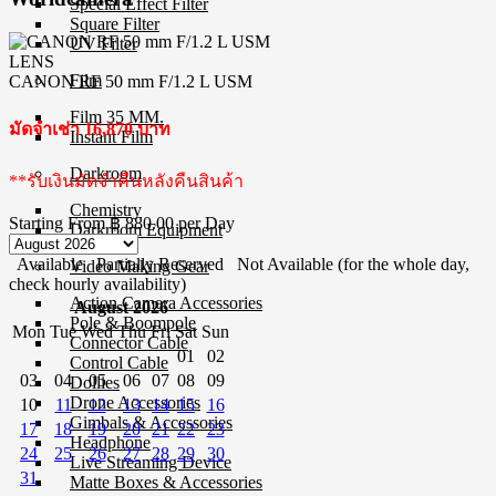
Special Effect Filter
Square Filter
UV Filter
LENS
Film
CANON RF 50 mm F/1.2 L USM
Film 35 MM.
มัดจำเช่า 16,870 บาท
Instant Film
Darkroom
**รับเงินมัดจำคืนหลังคืนสินค้า
Chemistry
Starting From
฿ 880.00
per Day
Darkroom Equipment
Available
Partially Reserved
Not Available (for the whole day,
Video Making Gear
check hourly availability)
Action Camera Accessories
August 2026
Pole & Boompole
Mon
Tue
Wed
Thu
Fri
Sat
Sun
Connector Cable
01
02
Control Cable
03
04
05
06
07
08
09
Dollies
Drone Accessories
10
11
12
13
14
15
16
Gimbals & Accessories
17
18
19
20
21
22
23
Headphone
24
25
26
27
28
29
30
Live Streaming Device
31
Matte Boxes & Accessories