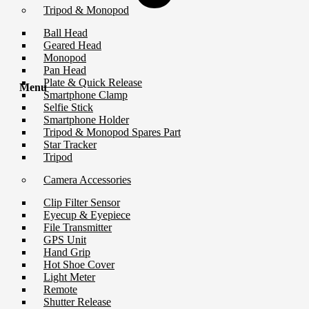
Tripod & Monopod
Ball Head
Geared Head
Monopod
Pan Head
Plate & Quick Release
Menu
Smartphone Clamp
Selfie Stick
Smartphone Holder
Tripod & Monopod Spares Part
Star Tracker
Tripod
Camera Accessories
Clip Filter Sensor
Eyecup & Eyepiece
File Transmitter
GPS Unit
Hand Grip
Hot Shoe Cover
Light Meter
Remote
Shutter Release