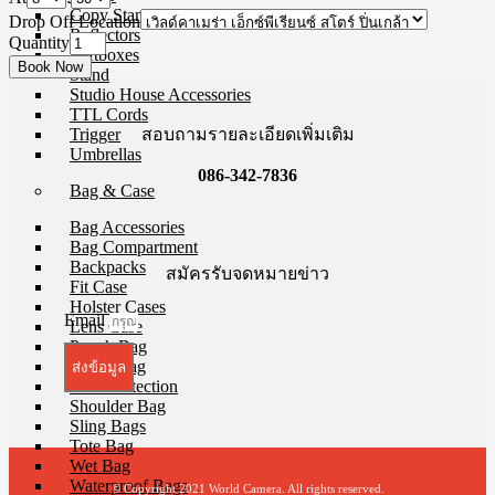
Copy Stands
Drop Off Location
Reflectors
Quantity
Softboxes
Stand
Studio House Accessories
TTL Cords
สอบถามรายละเอียดเพิ่มเติม
Trigger
Umbrellas
086-342-7836
Bag & Case
Bag Accessories
Bag Compartment
Backpacks
สมัครรับจดหมายข่าว
Fit Case
Holster Cases
Email
Lens Case
Pouch Bag
Roller Bag
ส่งข้อมูล
Rain Protection
Shoulder Bag
Sling Bags
Tote Bag
Wet Bag
Waterproof Bags
© Copyright 2021 World Camera. All rights reserved.