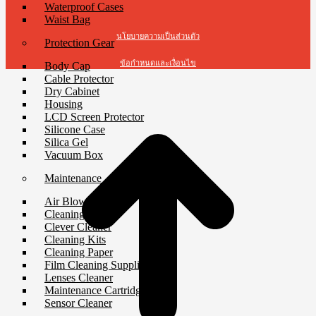
Waterproof Cases
Waist Bag
นโยบายความเป็นส่วนตัว
Protection Gear
ข้อกำหนดและเงื่อนไข
Body Cap
Cable Protector
Dry Cabinet
t
Housing
T
LCD Screen Protector
Silicone Case
Silica Gel
Vacuum Box
Maintenance
Air Blower
Cleaning Cloth
Clever Cleaner
Cleaning Kits
Cleaning Paper
Film Cleaning Supplies
Lenses Cleaner
Maintenance Cartridge
Sensor Cleaner