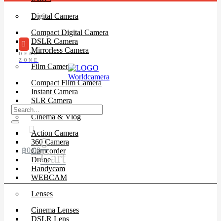
Digital Camera
Compact Digital Camera
DSLR Camera
Mirrorless Camera
DEAL
ZONE
Film Camera
Compact Film Camera
Instant Camera
SLR Camera
Cinema & Vlog
Action Camera
0
360 Camera
฿
0.00
Camcorder
Cart
Drone
Handycam
WEBCAM
Lenses
Cinema Lenses
DSLR Lens