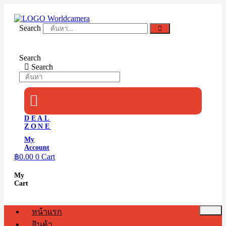
Skip
to
content
Search
Search
Search
DEAL
ZONE
My
Account
฿
0.00
0
Cart
My
Cart
หน้าแรก
สินค้า