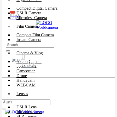
Compact Digital Camera
DSLR Camera
DEAL
Mirrorless Camera
ZONE
Film Camera
Compact Film Camera
Instant Camera
SLR Camera
Cinema & Vlog
0
฿
0.00
Action Camera
Cart
360 Camera
Camcorder
Drone
Handycam
WEBCAM
Lenses
Cinema Lenses
DSLR Lens
Mirrorless Lens
SLR Lenses