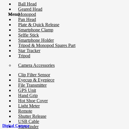
Ball Head
Geared Head
Monopod
Menu
Pan Head
Plate & Quick Release
Smartphone Clamp
Selfie Stick
Smartphone Holder
Tripod & Monopod Spares Part
Star Tracker
Tripod
Camera Accessories
Clip Filter Sensor
Eyecup & Eyepiece
File Transmitter
GPS Unit
Hand Grip
Hot Shoe Cover
Light Meter
Remote
Shutter Release
USB Cable
Digital Camera
Viewfinder