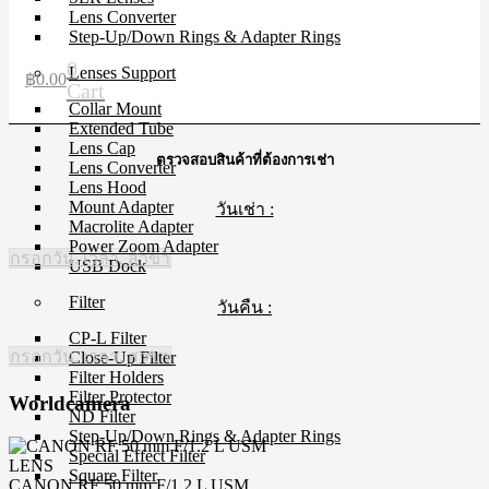
Lens Converter
Step-Up/Down Rings & Adapter Rings
0
Lenses Support
฿
0.00
Cart
Collar Mount
Extended Tube
Lens Cap
ตรวจสอบสินค้าที่ต้องการเช่า
Lens Converter
Lens Hood
Mount Adapter
วันเช่า :
Macrolite Adapter
Power Zoom Adapter
กรอกวัน, เวลา, สาขา
USB Dock
Filter
วันคืน :
CP-L Filter
กรอกวัน, เวลา, สาขา
Close-Up Filter
Filter Holders
Filter Protector
Worldcamera
ND Filter
Step-Up/Down Rings & Adapter Rings
Special Effect Filter
LENS
Square Filter
CANON RF 50 mm F/1.2 L USM