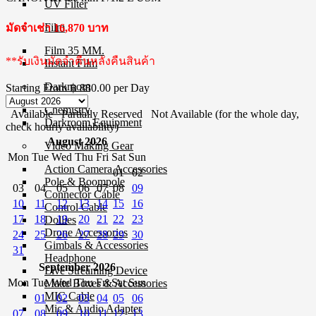
UV Filter
Film
มัดจำเช่า 16,870 บาท
Film 35 MM.
**รับเงินมัดจำคืนหลังคืนสินค้า
Instant Film
Darkroom
Starting From
฿ 880.00
per Day
Chemistry
Available
Partially Reserved
Not Available (for the whole day,
Darkroom Equipment
check hourly availability)
August 2026
Video Making Gear
Mon
Tue
Wed
Thu
Fri
Sat
Sun
Action Camera Accessories
01
02
Pole & Boompole
03
04
05
06
07
08
09
Connector Cable
10
11
12
13
14
15
16
Control Cable
17
18
19
20
21
22
23
Dollies
Drone Accessories
24
25
26
27
28
29
30
Gimbals & Accessories
31
Headphone
September 2026
Live Streaming Device
Mon
Tue
Wed
Thu
Fri
Sat
Sun
Matte Boxes & Accessories
MIC Cable
01
02
03
04
05
06
Mic & Audio Adapter
07
08
09
10
11
12
13