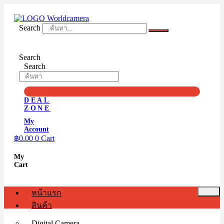
Skip
to
content
Search
Search
Search
DEAL
ZONE
My
Account
฿
0.00
0
Cart
My
Cart
หน้าแรก
สินค้า
Digital Camera