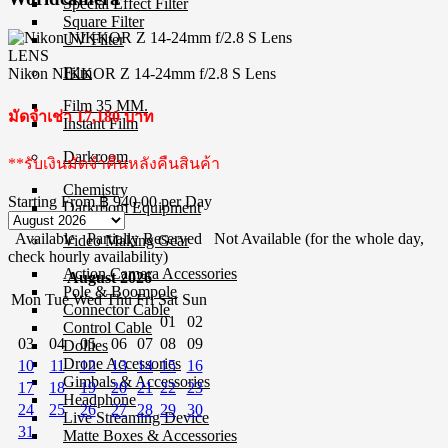
Special Effect Filter
Square Filter
UV Filter
LENS
Film
Nikon NIKKOR Z 14-24mm f/2.8 S Lens
Film 35 MM.
มัดจำเช่า 17,180 บาท
Instant Film
Darkroom
**รับเงินมัดจำคืนหลังคืนสินค้า
Chemistry
Starting From
฿ 940.00
per Day
Darkroom Equipment
Available
Partially Reserved
Not Available (for the whole day,
Video Making Gear
check hourly availability)
Action Camera Accessories
August 2026
Pole & Boompole
Mon
Tue
Wed
Thu
Fri
Sat
Sun
Connector Cable
01
02
Control Cable
03
04
05
06
07
08
09
Dollies
Drone Accessories
10
11
12
13
14
15
16
Gimbals & Accessories
17
18
19
20
21
22
23
Headphone
24
25
26
27
28
29
30
Live Streaming Device
31
Matte Boxes & Accessories