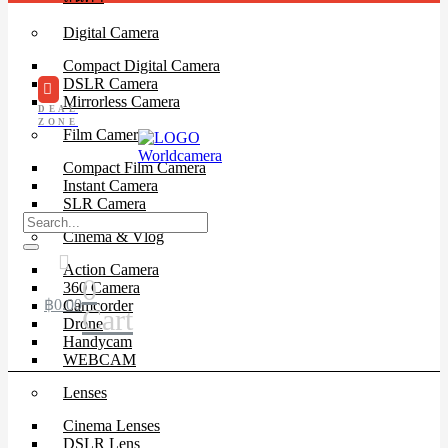
Digital Camera
Compact Digital Camera
DSLR Camera
Mirrorless Camera
DEAL
ZONE
Film Camera
Compact Film Camera
Instant Camera
SLR Camera
Cinema & Vlog
Action Camera
0
360 Camera
฿
0.00
Camcorder
Cart
Drone
Handycam
WEBCAM
Lenses
Cinema Lenses
DSLR Lens