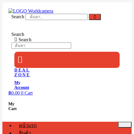
Skip
to
content
Search
Search
Search
DEAL
ZONE
My
Account
฿
0.00
0
Cart
My
Cart
หน้าแรก
สินค้า