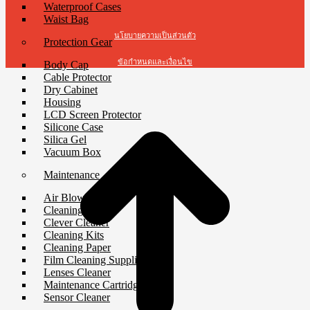
Waterproof Cases
Waist Bag
นโยบายความเป็นส่วนตัว
Protection Gear
ข้อกำหนดและเงื่อนไข
Body Cap
Cable Protector
Dry Cabinet
t
Housing
T
LCD Screen Protector
Silicone Case
Silica Gel
Vacuum Box
Maintenance
Air Blower
Cleaning Cloth
Clever Cleaner
Cleaning Kits
Cleaning Paper
Film Cleaning Supplies
Lenses Cleaner
Maintenance Cartridge
Sensor Cleaner