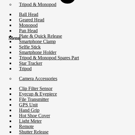
Tripod & Monopod
Ball Head
Geared Head
Monopod
Pan Head
Plate & Quick Release
Menu
Smartphone Clamp
Selfie Stick
Smartphone Holder
Tripod & Monopod Spares Part
Star Tracker
Tripod
Camera Accessories
Clip Filter Sensor
Eyecup & Eyepiece
File Transmitter
GPS Unit
Hand Grip
Hot Shoe Cover
Light Meter
Remote
Shutter Release