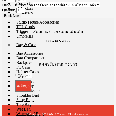
Copy Stands
Drop Off Location
Reflectors
Quantity
Softboxes
Stand
Studio House Accessories
TTL Cords
สอบถามรายละเอียดเพิ่มเติม
Trigger
Umbrellas
086-342-7836
Bag & Case
Bag Accessories
Bag Compartment
Backpacks
สมัครรับจดหมายข่าว
Fit Case
Holster Cases
Email
Lens Case
Pouch Bag
Roller Bag
ส่งข้อมูล
Rain Protection
Shoulder Bag
Sling Bags
Tote Bag
Wet Bag
Waterproof Bags
© Copyright 2021 World Camera. All rights reserved.