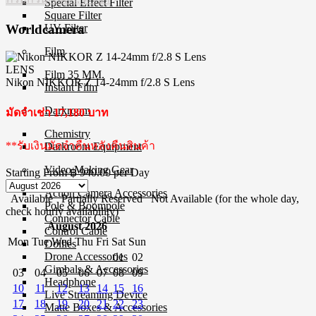
Special Effect Filter
Square Filter
UV Filter
Worldcamera
Film
LENS
Film 35 MM.
Nikon NIKKOR Z 14-24mm f/2.8 S Lens
Instant Film
Darkroom
มัดจำเช่า 17,180 บาท
Chemistry
**รับเงินมัดจำคืนหลังคืนสินค้า
Darkroom Equipment
Video Making Gear
Starting From
฿ 940.00
per Day
Action Camera Accessories
Available
Partially Reserved
Not Available (for the whole day,
Pole & Boompole
check hourly availability)
Connector Cable
August 2026
Control Cable
Mon
Tue
Wed
Thu
Fri
Sat
Sun
Dollies
Drone Accessories
01
02
Gimbals & Accessories
03
04
05
06
07
08
09
Headphone
10
11
12
13
14
15
16
Live Streaming Device
17
18
19
20
21
22
23
Matte Boxes & Accessories