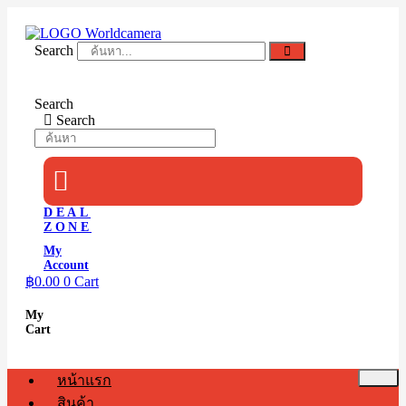
Skip
to
content
Search
Search
Search
DEAL
ZONE
My
Account
฿
0.00
0
Cart
My
Cart
หน้าแรก
สินค้า