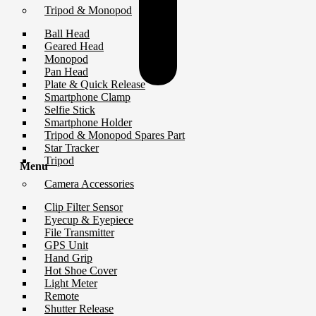
Tripod & Monopod
Ball Head
Geared Head
Monopod
Pan Head
Plate & Quick Release
Smartphone Clamp
Selfie Stick
Smartphone Holder
Tripod & Monopod Spares Part
Star Tracker
Tripod
Menu
Camera Accessories
Clip Filter Sensor
Eyecup & Eyepiece
File Transmitter
GPS Unit
Hand Grip
Hot Shoe Cover
Light Meter
Remote
Shutter Release