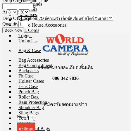
Drop Off Date and Time
Copy Stands
Reflectors
At
:
Softboxes
Drop Off Location
Stand
Quantity
Studio House Accessories
TTL Cords
Trigger
Umbrellas
Bag & Case
Bag Accessories
Bag Compartment
สอบถามรายละเอียดเพิ่มเติม
Backpacks
Fit Case
086-342-7836
Holster Cases
Lens Case
Pouch Bag
Roller Bag
Rain Protection
สมัครรับจดหมายข่าว
Shoulder Bag
Sling Bags
Email
Tote Bag
Wet Bag
Waterproof Bags
ส่งข้อมูล