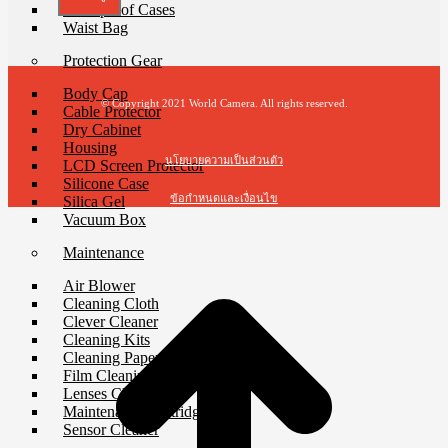
Waterproof Cases
Waist Bag
Protection Gear
Body Cap
© Copyright 2021 World Camera. All rights reserved.
Cable Protector
Dry Cabinet
Housing
นโยบายความเป็นส่วนตัว
LCD Screen Protector
Silicone Case
ข้อกำหนดและเงื่อนไข
Silica Gel
Vacuum Box
t
Maintenance
T
Air Blower
Cleaning Cloth
Clever Cleaner
Cleaning Kits
Cleaning Paper
Film Cleaning Supplies
Lenses Cleaner
Maintenance Cartridge
Sensor Cleaner