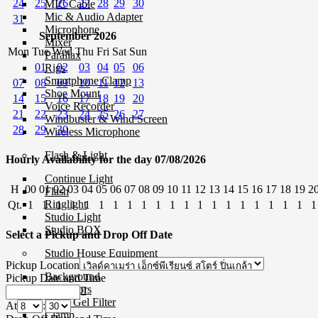
24
25
26
27
28
29
30
MIC Cable
Mic & Audio Adapter
31
Microphone
September 2026
Mixer
Mon
Tue
Wed
Thu
Fri
Sat
Sun
Parallax
01
02
03
04
05
06
Rigs
Smartphone Clamp
07
08
09
10
11
12
13
Shoe Mount
14
15
16
17
18
19
20
Voice Recorder
21
22
23
24
25
26
27
Windbuster & Wind Screen
28
29
30
Wireless Microphone
Flash & Light
Hourly Availability for the day 07/08/2026
Continue Light
H
00
01
02
03
04
05
06
07
08
09
10
11
12
13
14
15
16
17
18
19
2
Flash
Ringlight
Qt.
1
1
1
1
1
1
1
1
1
1
1
1
1
1
1
1
1
1
1
1
1
Studio Light
Studio BOX
Select a Pickup and Drop Off Date
Studio House Equipment
Pickup Location
Background
Pickup Date and Time
Barndoors
Color Gel Filter
At
:
Clamp