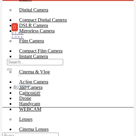
Digital Camera
Compact Digital Camera
DSLR Camera
Mirrorless Camera
DEAL
ZONE
Film Camera
Compact Film Camera
Instant Camera
SLR Camera
Cinema & Vlog
0
Action Camera
฿
0.00
360 Camera
Cart
Camcorder
Drone
Handycam
WEBCAM
Lenses
Cinema Lenses
DSLR Lens