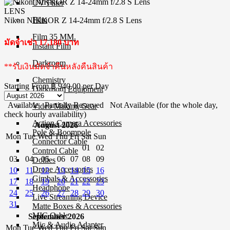
UV Filter
LENS
Film
Nikon NIKKOR Z 14-24mm f/2.8 S Lens
Film 35 MM.
มัดจำเช่า 17,180 บาท
Instant Film
Darkroom
**รับเงินมัดจำคืนหลังคืนสินค้า
Chemistry
Starting From
฿ 940.00
per Day
Darkroom Equipment
Available
Partially Reserved
Not Available (for the whole day,
Video Making Gear
check hourly availability)
Action Camera Accessories
August 2026
Pole & Boompole
Mon
Tue
Wed
Thu
Fri
Sat
Sun
Connector Cable
01
02
Control Cable
03
04
05
06
07
08
09
Dollies
Drone Accessories
10
11
12
13
14
15
16
Gimbals & Accessories
17
18
19
20
21
22
23
Headphone
24
25
26
27
28
29
30
Live Streaming Device
31
Matte Boxes & Accessories
MIC Cable
September 2026
Mic & Audio Adapter
Mon
Tue
Wed
Thu
Fri
Sat
Sun