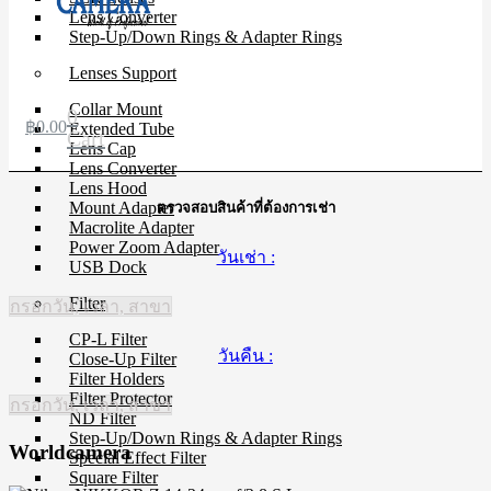
Lens Converter
Step-Up/Down Rings & Adapter Rings
Lenses Support
Collar Mount
0
฿
0.00
Extended Tube
Cart
Lens Cap
Lens Converter
Lens Hood
Mount Adapter
ตรวจสอบสินค้าที่ต้องการเช่า
Macrolite Adapter
Power Zoom Adapter
วันเช่า :
USB Dock
Filter
กรอกวัน, เวลา, สาขา
CP-L Filter
วันคืน :
Close-Up Filter
Filter Holders
Filter Protector
กรอกวัน, เวลา, สาขา
ND Filter
Step-Up/Down Rings & Adapter Rings
Worldcamera
Special Effect Filter
Square Filter