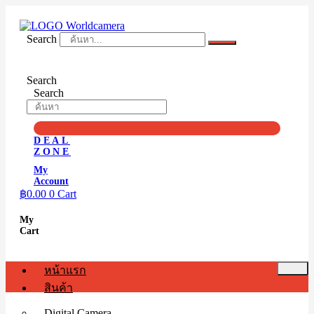
Skip
to
content
Search
Search
Search
DEAL
ZONE
My
Account
฿
0.00
0
Cart
My
Cart
หน้าแรก
สินค้า
Digital Camera