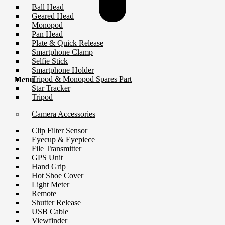
Ball Head
Geared Head
Monopod
Pan Head
Plate & Quick Release
Smartphone Clamp
Selfie Stick
Smartphone Holder
Tripod & Monopod Spares Part
Menu
Star Tracker
Tripod
Camera Accessories
Clip Filter Sensor
Eyecup & Eyepiece
File Transmitter
GPS Unit
Hand Grip
Hot Shoe Cover
Light Meter
Remote
Shutter Release
USB Cable
Viewfinder