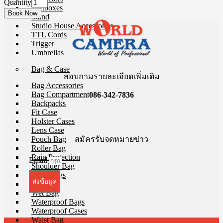
Quantity
Softboxes
Stand
Studio House Accessories
TTL Cords
Trigger
Umbrellas
Bag & Case
สอบถามรายละเอียดเพิ่มเติม
Bag Accessories
Bag Compartment
086-342-7836
Backpacks
Fit Case
Holster Cases
Lens Case
สมัครรับจดหมายข่าว
Pouch Bag
Roller Bag
Rain Protection
Email
Shoulder Bag
Sling Bags
ส่งข้อมูล
Tote Bag
Wet Bag
Waterproof Bags
Waterproof Cases
Waist Bag