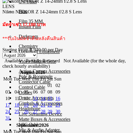
UV Filter
LENS
Film
Nikon NIKKOR Z 14-24mm f/2.8 S Lens
Film 35 MM.
มัดจำเช่า 17,180 บาท
Instant Film
Darkroom
**รับเงินมัดจำคืนหลังคืนสินค้า
Chemistry
Starting From
฿ 940.00
per Day
Darkroom Equipment
Available
Partially Reserved
Not Available (for the whole day,
Video Making Gear
check hourly availability)
Action Camera Accessories
August 2026
Pole & Boompole
Mon
Tue
Wed
Thu
Fri
Sat
Sun
Connector Cable
01
02
Control Cable
03
04
05
06
07
08
09
Dollies
Drone Accessories
10
11
12
13
14
15
16
Gimbals & Accessories
17
18
19
20
21
22
23
Headphone
24
25
26
27
28
29
30
Live Streaming Device
31
Matte Boxes & Accessories
MIC Cable
September 2026
Mic & Audio Adapter
Mon
Tue
Wed
Thu
Fri
Sat
Sun