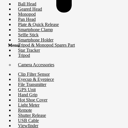
Ball Head
Geared Head
Monopod
Pan Head
Plate & Quick Release
Smartphone Clamp
Selfie Stick
Smartphone Holder
Tripod & Monopod Spares Part
Menu
Star Tracker
Tripod
Camera Accessories
Clip Filter Sensor
Eyecup & Eyepiece
File Transmitter
GPS Unit
Hand Grip
Hot Shoe Cover
Light Meter
Remote
Shutter Release
USB Cable
Viewfinder