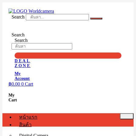
Skip
to
content
Search
Search
Search
DEAL
ZONE
My
Account
฿
0.00
0
Cart
My
Cart
หน้าแรก
สินค้า
Digital Camera