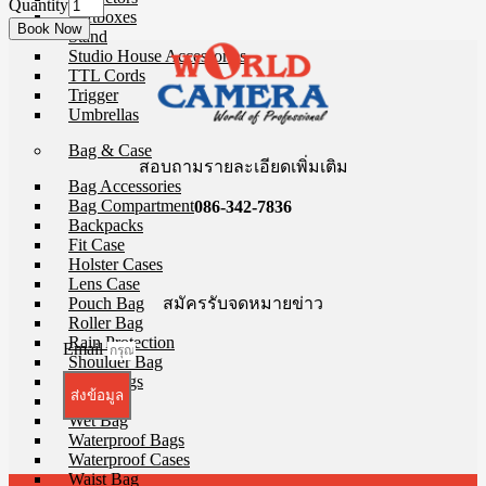
Quantity
Softboxes
Stand
Studio House Accessories
TTL Cords
Trigger
Umbrellas
Bag & Case
สอบถามรายละเอียดเพิ่มเติม
Bag Accessories
Bag Compartment
086-342-7836
Backpacks
Fit Case
Holster Cases
Lens Case
สมัครรับจดหมายข่าว
Pouch Bag
Roller Bag
Rain Protection
Email
Shoulder Bag
Sling Bags
ส่งข้อมูล
Tote Bag
Wet Bag
Waterproof Bags
Waterproof Cases
Waist Bag