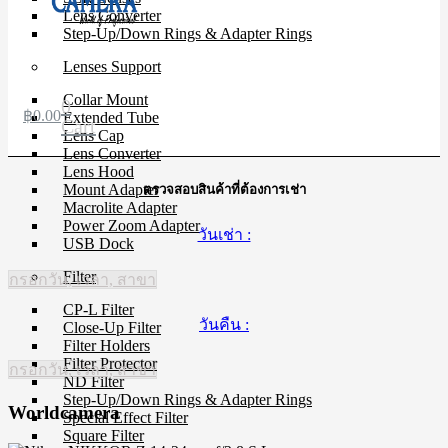
Lens Converter
Step-Up/Down Rings & Adapter Rings
Lenses Support
Collar Mount
0
฿
0.00
Extended Tube
Cart
Lens Cap
Lens Converter
Lens Hood
Mount Adapter
ตรวจสอบสินค้าที่ต้องการเช่า
Macrolite Adapter
Power Zoom Adapter
วันเช่า :
USB Dock
Filter
กรอกวัน, เวลา, สาขา
CP-L Filter
วันคืน :
Close-Up Filter
Filter Holders
Filter Protector
กรอกวัน, เวลา, สาขา
ND Filter
Step-Up/Down Rings & Adapter Rings
Worldcamera
Special Effect Filter
Square Filter