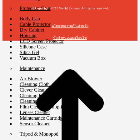
Protection Gear
© Copyright 2021 World Camera. All rights reserved.
Body Cap
Cable Protector
นโยบายความเป็นส่วนตัว
Dry Cabinet
Housing
ข้อกำหนดและเงื่อนไข
LCD Screen Protector
Silicone Case
t
Silica Gel
T
Vacuum Box
Maintenance
Air Blower
Cleaning Cloth
Clever Cleaner
Cleaning Kits
Cleaning Paper
Film Cleaning Supplies
Lenses Cleaner
Maintenance Cartridge
Sensor Cleaner
Tripod & Monopod