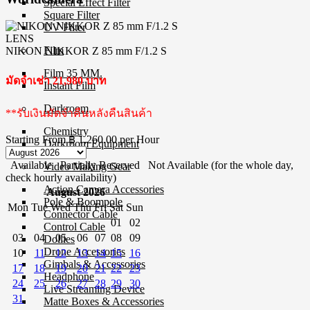
Special Effect Filter
Square Filter
UV Filter
LENS
Film
NIKON NIKKOR Z 85 mm F/1.2 S
Film 35 MM.
มัดจำเช่า 21,980 บาท
Instant Film
Darkroom
**รับเงินมัดจำคืนหลังคืนสินค้า
Chemistry
Starting From
฿ 1,260.00
per Hour
Darkroom Equipment
Available
Partially Reserved
Not Available (for the whole day,
Video Making Gear
check hourly availability)
Action Camera Accessories
August 2026
Pole & Boompole
Mon
Tue
Wed
Thu
Fri
Sat
Sun
Connector Cable
01
02
Control Cable
03
04
05
06
07
08
09
Dollies
Drone Accessories
10
11
12
13
14
15
16
Gimbals & Accessories
17
18
19
20
21
22
23
Headphone
24
25
26
27
28
29
30
Live Streaming Device
31
Matte Boxes & Accessories