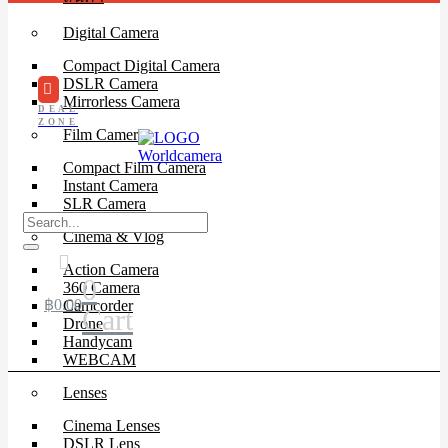
Digital Camera
Compact Digital Camera
DSLR Camera
Mirrorless Camera
DEAL
ZONE
Film Camera
Compact Film Camera
Instant Camera
SLR Camera
Cinema & Vlog
Action Camera
0
360 Camera
฿
0.00
Camcorder
Cart
Drone
Handycam
WEBCAM
Lenses
Cinema Lenses
DSLR Lens