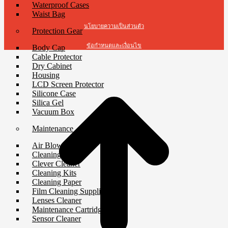
Waterproof Cases
Waist Bag
นโยบายความเป็นส่วนตัว
Protection Gear
ข้อกำหนดและเงื่อนไข
Body Cap
Cable Protector
Dry Cabinet
t
Housing
T
LCD Screen Protector
Silicone Case
Silica Gel
Vacuum Box
Maintenance
Air Blower
Cleaning Cloth
Clever Cleaner
Cleaning Kits
Cleaning Paper
Film Cleaning Supplies
Lenses Cleaner
Maintenance Cartridge
Sensor Cleaner