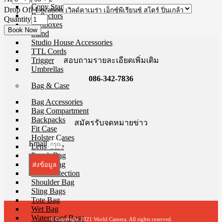
Copy Stands
Drop Off Location
Reflectors
Quantity
Softboxes
Stand
Studio House Accessories
TTL Cords
สอบถามรายละเอียดเพิ่มเติม
Trigger
Umbrellas
086-342-7836
Bag & Case
Bag Accessories
Bag Compartment
Backpacks
สมัครรับจดหมายข่าว
Fit Case
Holster Cases
Email
Lens Case
Pouch Bag
Roller Bag
ส่งข้อมูล
Rain Protection
Shoulder Bag
Sling Bags
Tote Bag
Wet Bag
Waterproof Bags
© Copyright 2021 World Camera. All rights reserved.