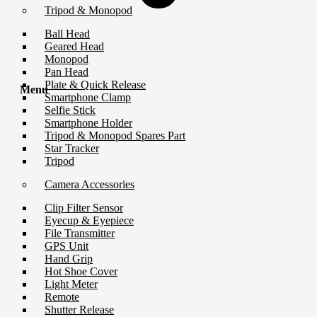
Tripod & Monopod
Ball Head
Geared Head
Monopod
Pan Head
Plate & Quick Release
Menu
Smartphone Clamp
Selfie Stick
Smartphone Holder
Tripod & Monopod Spares Part
Star Tracker
Tripod
Camera Accessories
Clip Filter Sensor
Eyecup & Eyepiece
File Transmitter
GPS Unit
Hand Grip
Hot Shoe Cover
Light Meter
Remote
Shutter Release