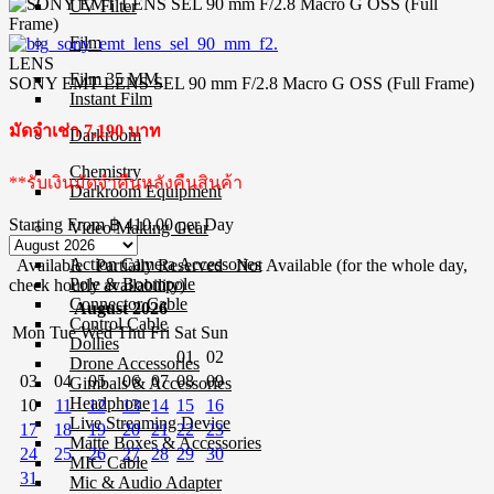
UV Filter
Film
LENS
Film 35 MM.
SONY EMT LENS SEL 90 mm F/2.8 Macro G OSS (Full Frame)
Instant Film
มัดจำเช่า 7,190 บาท
Darkroom
Chemistry
**รับเงินมัดจำคืนหลังคืนสินค้า
Darkroom Equipment
Starting From
฿ 410.00
per Day
Video Making Gear
Action Camera Accessories
Available
Partially Reserved
Not Available (for the whole day,
Pole & Boompole
check hourly availability)
Connector Cable
August 2026
Control Cable
Mon
Tue
Wed
Thu
Fri
Sat
Sun
Dollies
01
02
Drone Accessories
03
04
05
06
07
08
09
Gimbals & Accessories
Headphone
10
11
12
13
14
15
16
Live Streaming Device
17
18
19
20
21
22
23
Matte Boxes & Accessories
24
25
26
27
28
29
30
MIC Cable
31
Mic & Audio Adapter