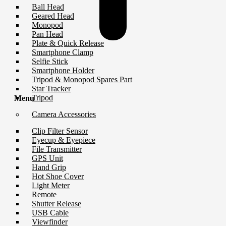
Ball Head
Geared Head
Monopod
Pan Head
Plate & Quick Release
Smartphone Clamp
Selfie Stick
Smartphone Holder
Tripod & Monopod Spares Part
Star Tracker
Tripod
Menu
Camera Accessories
Clip Filter Sensor
Eyecup & Eyepiece
File Transmitter
GPS Unit
Hand Grip
Hot Shoe Cover
Light Meter
Remote
Shutter Release
USB Cable
Viewfinder