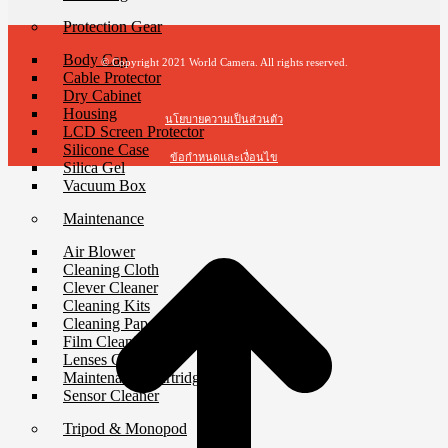
Protection Gear
Body Cap
© Copyright 2021 World Camera. All rights reserved.
Cable Protector
Dry Cabinet
Housing
นโยบายความเป็นส่วนตัว
LCD Screen Protector
Silicone Case
ข้อกำหนดและเงื่อนไข
Silica Gel
Vacuum Box
t
Maintenance
T
Air Blower
Cleaning Cloth
Clever Cleaner
Cleaning Kits
Cleaning Paper
Film Cleaning Supplies
Lenses Cleaner
Maintenance Cartridge
Sensor Cleaner
Tripod & Monopod