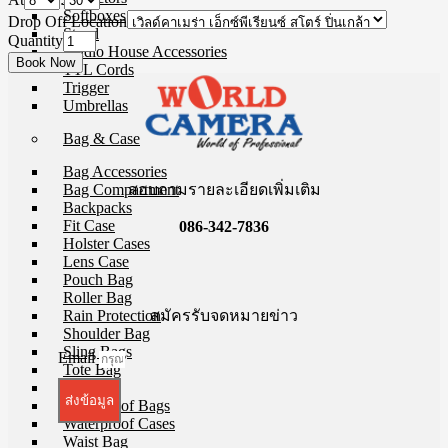
Softboxes
Drop Off Location
Stand
Quantity
Studio House Accessories
TTL Cords
Trigger
Umbrellas
Bag & Case
Bag Accessories
สอบถามรายละเอียดเพิ่มเติม
Bag Compartment
Backpacks
Fit Case
086-342-7836
Holster Cases
Lens Case
Pouch Bag
Roller Bag
สมัครรับจดหมายข่าว
Rain Protection
Shoulder Bag
Sling Bags
Email
Tote Bag
Wet Bag
ส่งข้อมูล
Waterproof Bags
Waterproof Cases
Waist Bag