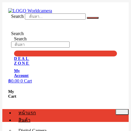
Skip
to
content
Search
Search
Search
DEAL
ZONE
My
Account
฿
0.00
0
Cart
My
Cart
หน้าแรก
สินค้า
Digital Camera