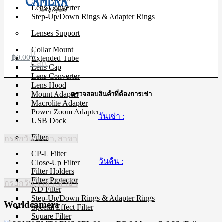
Lens Converter
Step-Up/Down Rings & Adapter Rings
Lenses Support
Collar Mount
0
฿
0.00
Extended Tube
Cart
Lens Cap
Lens Converter
Lens Hood
Mount Adapter
ตรวจสอบสินค้าที่ต้องการเช่า
Macrolite Adapter
Power Zoom Adapter
วันเช่า :
USB Dock
Filter
กรอกวัน, เวลา, สาขา
CP-L Filter
วันคืน :
Close-Up Filter
Filter Holders
Filter Protector
กรอกวัน, เวลา, สาขา
ND Filter
Step-Up/Down Rings & Adapter Rings
Worldcamera
Special Effect Filter
Square Filter