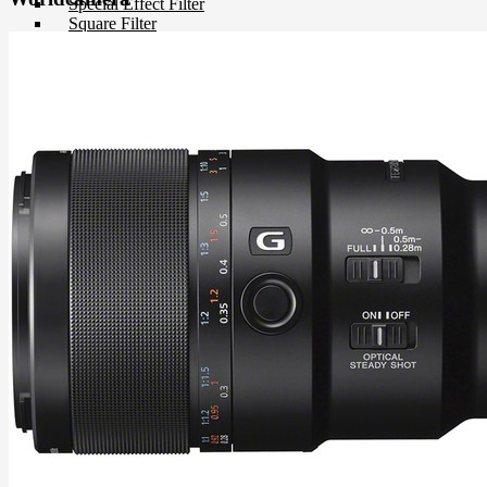
Special Effect Filter
Square Filter
UV Filter
Film
Film 35 MM.
Instant Film
Darkroom
Chemistry
Darkroom Equipment
Video Making Gear
Action Camera Accessories
Pole & Boompole
Connector Cable
Control Cable
Dollies
Drone Accessories
Gimbals & Accessories
Headphone
Live Streaming Device
Matte Boxes & Accessories