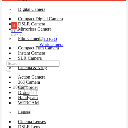
Digital Camera
Compact Digital Camera
DSLR Camera
Mirrorless Camera
DEAL
ZONE
Film Camera
Compact Film Camera
Instant Camera
SLR Camera
Cinema & Vlog
Action Camera
0
360 Camera
฿
0.00
Camcorder
Cart
Drone
Handycam
WEBCAM
Lenses
Cinema Lenses
DSLR Lens