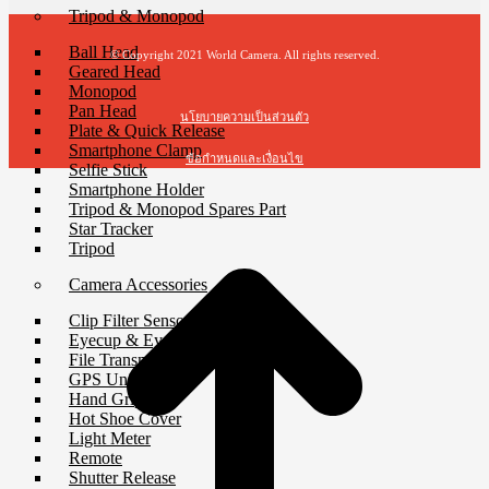
Tripod & Monopod
Ball Head
© Copyright 2021 World Camera. All rights reserved.
Geared Head
Monopod
Pan Head
นโยบายความเป็นส่วนตัว
Plate & Quick Release
Smartphone Clamp
ข้อกำหนดและเงื่อนไข
Selfie Stick
Smartphone Holder
t
Tripod & Monopod Spares Part
T
Star Tracker
Tripod
Camera Accessories
Clip Filter Sensor
Eyecup & Eyepiece
File Transmitter
GPS Unit
Hand Grip
Hot Shoe Cover
Light Meter
Remote
Shutter Release