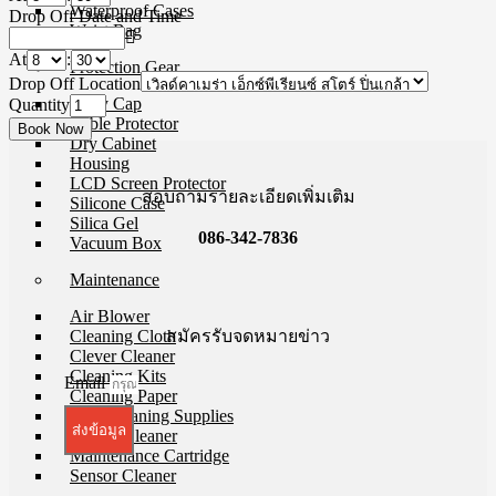
Waterproof Cases
Drop Off Date and Time
Waist Bag
At
:
Protection Gear
Drop Off Location
Body Cap
Quantity
Cable Protector
Dry Cabinet
Housing
LCD Screen Protector
สอบถามรายละเอียดเพิ่มเติม
Silicone Case
Silica Gel
086-342-7836
Vacuum Box
Maintenance
Air Blower
สมัครรับจดหมายข่าว
Cleaning Cloth
Clever Cleaner
Cleaning Kits
Email
Cleaning Paper
Film Cleaning Supplies
ส่งข้อมูล
Lenses Cleaner
Maintenance Cartridge
Sensor Cleaner