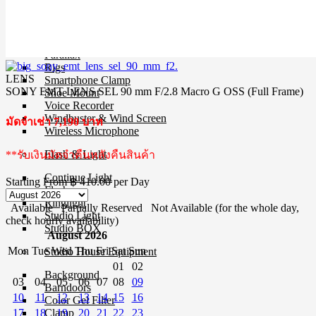
MIC Cable
Mic & Audio Adapter
Microphone
Mixer
Parallax
Rigs
LENS
Smartphone Clamp
SONY EMT LENS SEL 90 mm F/2.8 Macro G OSS (Full Frame)
Shoe Mount
Voice Recorder
Windbuster & Wind Screen
มัดจำเช่า 7,190 บาท
Wireless Microphone
Flash & Light
**รับเงินมัดจำคืนหลังคืนสินค้า
Continue Light
Starting From
฿ 410.00
per Day
Flash
Ringlight
Available
Partially Reserved
Not Available (for the whole day,
Studio Light
check hourly availability)
Studio BOX
August 2026
Mon
Tue
Wed
Thu
Fri
Sat
Sun
Studio House Equipment
01
02
Background
03
04
05
06
07
08
09
Barndoors
10
11
12
13
14
15
16
Color Gel Filter
17
18
19
20
21
22
23
Clamp