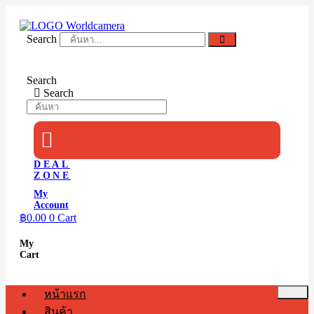
Skip
to
content
Search
Search
Search
DEAL
ZONE
My
Account
฿
0.00
0
Cart
My
Cart
หน้าแรก
สินค้า