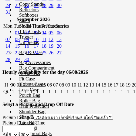
Copy Stands
24
25
26
27
28
29
30
Reflectors
31
Softboxes
September 2026
Stand
Mon
Tue
Wed
Thu
Fri
Sat
Sun
Studio House Accessories
TTL Cords
01
02
03
04
05
06
Trigger
07
08
09
10
11
12
13
Umbrellas
14
15
16
17
18
19
20
Bag & Case
21
22
23
24
25
26
27
28
29
30
Bag Accessories
Bag Compartment
Hourly Availability for the day 06/08/2026
Backpacks
Fit Case
Holster Cases
H
00
01
02
03
04
05
06
07
08
09
10
11
12
13
14
15
16
17
18
19
2
Lens Case
Qt.
1
1
1
1
1
1
1
1
1
1
1
1
1
1
1
1
1
1
1
1
1
Pouch Bag
Roller Bag
Select a Pickup and Drop Off Date
Rain Protection
Shoulder Bag
Sling Bags
Pickup Location
Tote Bag
Pickup Date and Time
Wet Bag
Waterproof Bags
At
: