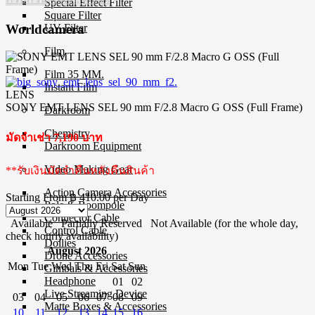
Special Effect Filter
Square Filter
UV Filter
Worldcamera
Film
Film 35 MM.
Instant Film
LENS
SONY EMT LENS SEL 90 mm F/2.8 Macro G OSS (Full Frame)
Darkroom
Chemistry
มัดจำเช่า 7,190 บาท
Darkroom Equipment
Video Making Gear
**รับเงินมัดจำคืนหลังคืนสินค้า
Action Camera Accessories
Starting From
฿ 410.00
per Day
Pole & Boompole
Connector Cable
Available
Partially Reserved
Not Available (for the whole day,
Control Cable
check hourly availability)
Dollies
August 2026
Drone Accessories
Mon
Tue
Wed
Thu
Fri
Sat
Sun
Gimbals & Accessories
Headphone
01
02
Live Streaming Device
03
04
05
06
07
08
09
Matte Boxes & Accessories
10
11
12
13
14
15
16