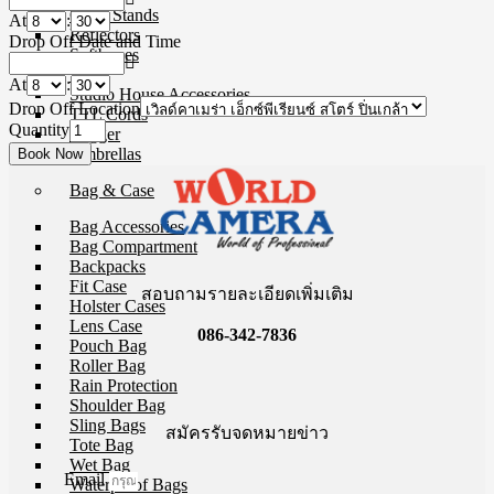
Copy Stands
At
:
Reflectors
Drop Off Date and Time
Softboxes
Stand
At
:
Studio House Accessories
Drop Off Location
TTL Cords
Quantity
Trigger
Umbrellas
Bag & Case
Bag Accessories
Bag Compartment
Backpacks
Fit Case
สอบถามรายละเอียดเพิ่มเติม
Holster Cases
Lens Case
086-342-7836
Pouch Bag
Roller Bag
Rain Protection
Shoulder Bag
Sling Bags
สมัครรับจดหมายข่าว
Tote Bag
Wet Bag
Email
Waterproof Bags