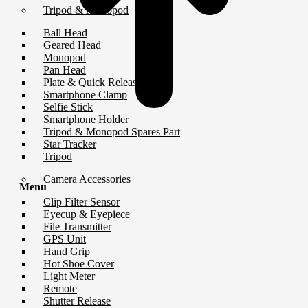
Tripod & Monopod
Ball Head
Geared Head
Monopod
Pan Head
Plate & Quick Release
Smartphone Clamp
Selfie Stick
Smartphone Holder
Tripod & Monopod Spares Part
Star Tracker
Tripod
Camera Accessories
Menu
Clip Filter Sensor
Eyecup & Eyepiece
File Transmitter
GPS Unit
Hand Grip
Hot Shoe Cover
Light Meter
Remote
Shutter Release