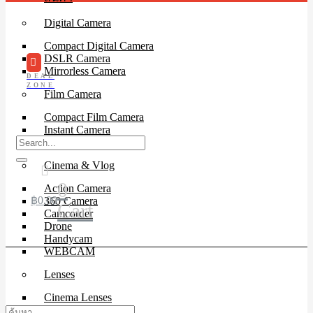
Digital Camera
Compact Digital Camera
DSLR Camera
Mirrorless Camera
DEAL
ZONE
Film Camera
Compact Film Camera
Instant Camera
SLR Camera
Cinema & Vlog
0
Action Camera
฿
0.00
360 Camera
Cart
Camcorder
Drone
Handycam
WEBCAM
Lenses
Cinema Lenses
DSLR Lens