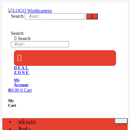
Skip
to
content
Search
Search
Search
DEAL
ZONE
My
Account
฿
0.00
0
Cart
My
Cart
หน้าแรก
สินค้า