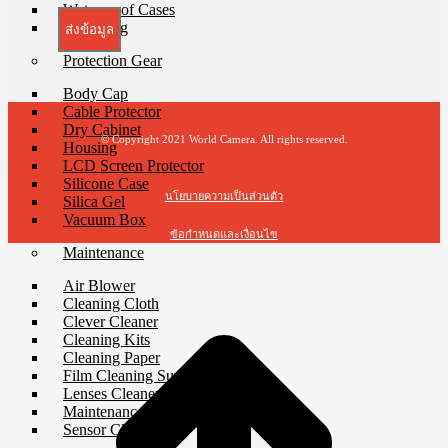
Waterproof Cases
Waist Bag
ส่งข้อมูล
Protection Gear
Body Cap
Cable Protector
Dry Cabinet
© Copyright 2021 World Camera. All rights reserved.
Housing
LCD Screen Protector
Silicone Case
นโยบายความเป็นส่วนตัว
Silica Gel
Vacuum Box
ข้อกำหนดและเงื่อนไข
Maintenance
t
Air Blower
T
Cleaning Cloth
Clever Cleaner
Cleaning Kits
Cleaning Paper
Film Cleaning Supplies
Lenses Cleaner
Maintenance Cartridge
Sensor Cleaner