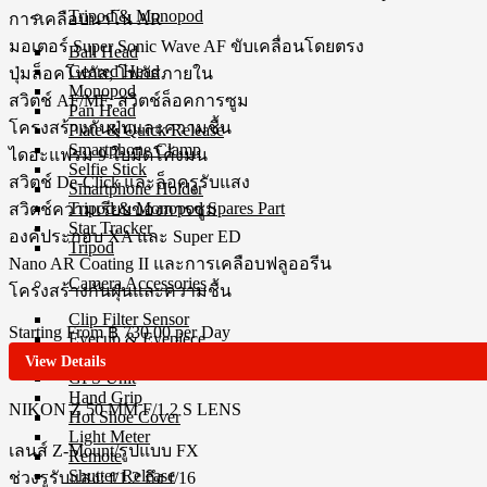
Tripod & Monopod
การเคลือบนาโน AR
มอเตอร์ Super Sonic Wave AF ขับเคลื่อนโดยตรง
Ball Head
Geared Head
ปุ่มล็อคโฟกัส; โฟกัสภายใน
Monopod
สวิตช์ AF/MF; สวิตช์ล็อคการซูม
Pan Head
โครงสร้างกันฝุ่นและความชื้น
Plate & Quick Release
Smartphone Clamp
ไดอะแฟรม 9 ใบมีดโค้งมน
Selfie Stick
สวิตช์ De-Click และล็อครูรับแสง
Smartphone Holder
Tripod & Monopod Spares Part
สวิตช์ความเรียบของการซูม
Star Tracker
องค์ประกอบ XA และ Super ED
Tripod
Nano AR Coating II และการเคลือบฟลูออรีน
Camera Accessories
โครงสร้างกันฝุ่นและความชื้น
Clip Filter Sensor
Starting From
฿ 730.00
per Day
Eyecup & Eyepiece
File Transmitter
View Details
GPS Unit
Hand Grip
NIKON Z 50 MM F/1.2 S
LENS
Hot Shoe Cover
Light Meter
เลนส์ Z-Mount/รูปแบบ FX
Remote
Shutter Release
ช่วงรูรับแสง: f/1.2 ถึง f/16