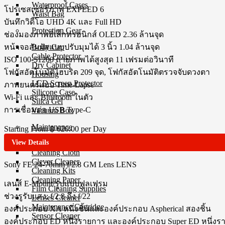
Waterproof Cases
โปรเซสเซอร์ภาพ EXPEED 6
Waist Bag
บันทึกวิดีโอ UHD 4K และ Full HD
Protection Gear
ช่องมองภาพอิเล็กทรอนิกส์ OLED 2.36 ล้านจุด
Body Cap
หน้าจอสัมผัสแบบปรับมุมได้ 3 นิ้ว 1.04 ล้านจุด
Cable Protector
ISO 100-51200 ถ่ายภาพได้สูงสุด 11 เฟรมต่อวินาที
Dry Cabinet
โฟกัสอัตโนมัติไฮบริด 209 จุด, โฟกัสอัตโนมัติตรวจจับดวงตา
Housing
LCD Screen Protector
ภาพยนตร์แบบ Time-Lapse
Silicone Case
Wi-Fi และ Bluetooth ในตัว
Silica Gel
การเชื่อมต่อ USB Type-C
Vacuum Box
Maintenance
Starting From
฿ 620.00
per Day
View Details
Air Blower
Cleaning Cloth
Clever Cleaner
Sony FE 24-70mm f/2.8 GM Lens
LENS
Cleaning Kits
Cleaning Paper
เลนส์ E-Mount/รูปแบบฟูลเฟรม
Film Cleaning Supplies
ช่วงรูรับแสง: f/2.8 ถึง f/22
Lenses Cleaner
Maintenance Cartridge
องค์ประกอบ XA หนึ่งชิ้นและองค์ประกอบ Aspherical สองชิ้น
Sensor Cleaner
องค์ประกอบ ED หนึ่งรายการ และองค์ประกอบ Super ED หนึ่งร