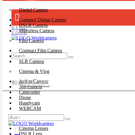
Digital Camera
Compact Digital Camera
DSLR Camera
DEAL
Mirrorless Camera
ZONE
Film Camera
Compact Film Camera
Instant Camera
SLR Camera
Cinema & Vlog
0
Cart
Action Camera
฿
0.00
360 Camera
Camcorder
Drone
Handycam
WEBCAM
Lenses
Cinema Lenses
DSLR Lens