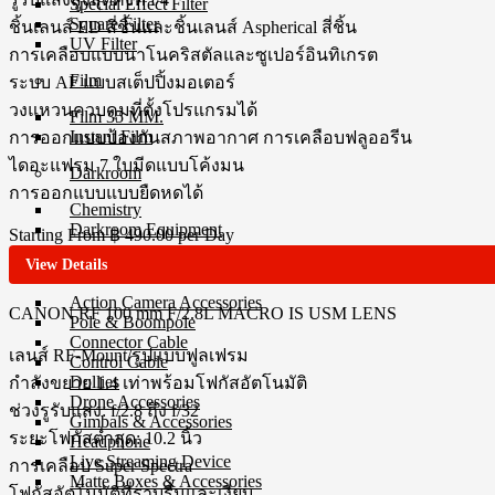
Special Effect Filter
Square Filter
ชิ้นเลนส์ ED สี่ชิ้นและชิ้นเลนส์ Aspherical สี่ชิ้น
UV Filter
การเคลือบแบบนาโนคริสตัลและซูเปอร์อินทิเกรต
Film
ระบบ AF แบบสเต็ปปิ้งมอเตอร์
วงแหวนควบคุมที่ตั้งโปรแกรมได้
Film 35 MM.
Instant Film
การออกแบบป้องกันสภาพอากาศ การเคลือบฟลูออรีน
ไดอะแฟรม 7 ใบมีดแบบโค้งมน
Darkroom
การออกแบบแบบยืดหดได้
Chemistry
Darkroom Equipment
Starting From
฿ 490.00
per Day
View Details
Video Making Gear
Action Camera Accessories
CANON RF 100 mm F/2.8L MACRO IS USM
LENS
Pole & Boompole
Connector Cable
เลนส์ RF-Mount/รูปแบบฟูลเฟรม
Control Cable
Dollies
กำลังขยาย 1.4 เท่าพร้อมโฟกัสอัตโนมัติ
Drone Accessories
ช่วงรูรับแสง: f/2.8 ถึง f/32
Gimbals & Accessories
ระยะโฟกัสต่ำสุด: 10.2 นิ้ว
Headphone
Live Streaming Device
การเคลือบ Super Spectra
Matte Boxes & Accessories
โฟกัสอัตโนมัติที่ราบรื่นและเงียบ