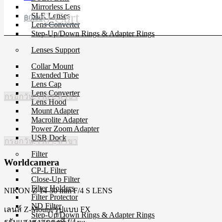
Mirrorless Lens
0
Cart
SLR Lenses
฿
0.00
Lens Converter
Step-Up/Down Rings & Adapter Rings
Lenses Support
Collar Mount
Extended Tube
Lens Cap
Lens Converter
กรอกวัน, เวลา, สาขา
Lens Hood
Mount Adapter
Macrolite Adapter
Power Zoom Adapter
USB Dock
กรอกวัน, เวลา, สาขา
Filter
Worldcamera
CP-L Filter
Close-Up Filter
Filter Holders
NIKON Z 14-30 mm F/4 S
LENS
Filter Protector
ND Filter
เลนส์ Z-Mount/รูปแบบ FX
Step-Up/Down Rings & Adapter Rings
รูรับแสงสูงสุดคงที่ f/4