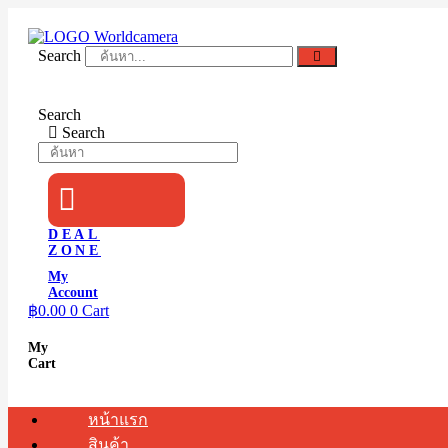
Skip
to
content
Search
Search
Search
DEAL
ZONE
My
Account
฿
0.00
0
Cart
My
Cart
หน้าแรก
สินค้า