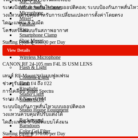
MIC Cable
Mic & Audio Adapter
ระบบป้องกันภาพสั่นไหวแบบออปติคอล; ระบบป้องกันภาพสั่นไห
Microphone
วงแหวนควบคุมสำหรับการเปลี่ยนแปลงการตั้งค่าโดยตรง
Mixer
ไดอะแฟรม 9 ใบมีด
Parallax
Rigs
โครงสร้างแบบกันสภาพอากาศ
Smartphone Clamp
Shoe Mount
Starting From
฿ 550.00
per Day
Voice Recorder
View Details
Windbuster & Wind Screen
Wireless Microphone
CANON RF 24-105 mm F4L IS USM
LENS
Flash & Light
เลนส์ RF-Mount/รูปแบบฟูลเฟรม
Continue Light
Flash
ช่วงรูรับแสง: f/4 ถึง f/22
Ringlight
การเคลือบ Super Spectra
Studio Light
ระบบ AF Nano USM
Studio BOX
ระบบป้องกันภาพสั่นไหวแบบออปติคอล
Studio House Equipment
วงแหวนควบคุมที่ปรับแต่งได้
Background
ไดอะแฟรม 9 ใบมีดแบบโค้งมน
Barndoors
Color Gel Filter
Starting From
฿ 570.00
per Day
Clamp