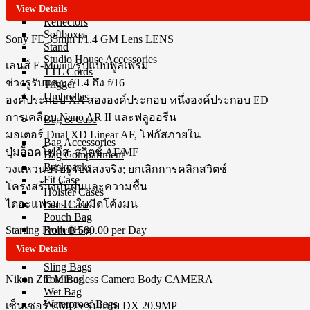
View Details
Copy Stands
Reflectors
Softboxes
Sony FE 35mm f/1.4 GM Lens
LENS
Stand
Studio House Accessories
เลนส์ E-Mount/รูปแบบฟูลเฟรม
TTL Cords
ช่วงรูรับแสง: f/1.4 ถึง f/16
Trigger
Umbrellas
องค์ประกอบ XA สององค์ประกอบ หนึ่งองค์ประกอบ ED
การเคลือบ Nano AR II และฟลูออรีน
Bag & Case
มอเตอร์ Dual XD Linear AF, โฟกัสภายใน
Bag Accessories
ปุ่มล็อคโฟกัส, สวิตช์ AF/MF
Bag Compartment
Backpacks
วงแหวนปรับรูรับแสงจริง; ยกเลิกการคลิกสวิตช์
Fit Case
โครงสร้างกันฝุ่นและความชื้น
Holster Cases
ไดอะแฟรม 11 ใบมีดโค้งมน
Lens Case
Pouch Bag
Roller Bag
Starting From
฿ 580.00
per Day
Rain Protection
View Details
Shoulder Bag
Sling Bags
Tote Bag
Nikon Zfc Mirrorless Camera Body
CAMERA
Wet Bag
Waterproof Bags
เซ็นเซอร์ CMOS รูปแบบ DX 20.9MP