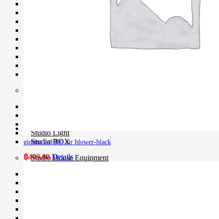
Microphone
Mixer
Parallax
Rigs
Smartphone Clamp
Shoe Mount
Voice Recorder
Windbuster & Wind Screen
Wireless Microphone
Flash & Light
Continue Light
Flash
Ringlight
Studio Light
Studio BOX
giottos aa1900 air blower-black
฿
499.00
Details
Studio House Equipment
Background
Barndoors
Color Gel Filter
Clamp
Copy Stands
Reflectors