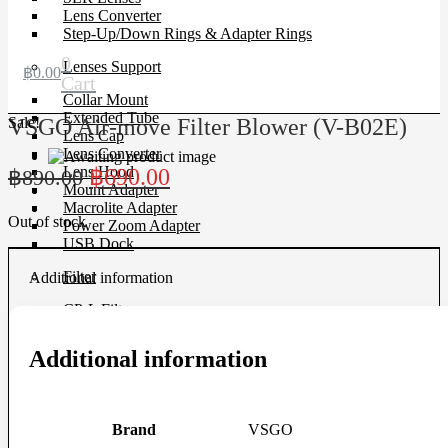
Lens Converter
Step-Up/Down Rings & Adapter Rings
0
Lenses Support
฿
0.00
Cart
Collar Mount
Extended Tube
Sale!
VSGO Air-move Filter Blower (V-B02E)
Lens Cap
Lens Converter
Original
Current
Lens Hood
฿
690.00
฿
890.00
Mount Adapter
price
price
Macrolite Adapter
Out of stock
was:
is:
Power Zoom Adapter
USB Dock
฿890.00.
฿690.00.
Filter
Additional information
CP-L Filter
Close-Up Filter
Filter Holders
Additional information
Filter Protector
ND Filter
Step-Up/Down Rings & Adapter Rings
Special Effect Filter
Brand
VSGO
Square Filter