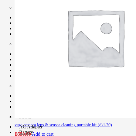
Strap
Camera Strap
Hand Strap
Quick Strap
Wrist Strap
Memory Card
CF Card
Flash Drive
Micro SD Card
SD Card & Wi-Fi SD Card
XQD Card
Memory Card Accessories
Card Reader
Memory Card Adapter
Memory Card Holder
Power
vsgo camera lens & sensor cleaning portable kit (dkl-20)
AC Adapter
Battery
฿
550.00
Add to cart