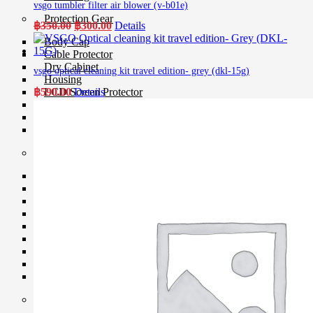
vsgo tumbler filter air blower (v-b01e)
Protection Gear
Original
Current
฿
350.00
฿
300.00
Details
price
price
Body Cap
was:
is:
Cable Protector
฿350.00.
฿300.00.
Dry Cabinet
vsgo optical cleaning kit travel edition- grey (dkl-15g)
Housing
฿
590.00
Details
LCD Screen Protector
Silicone Case
Silica Gel
Vacuum Box
Maintenance
Air Blower
Cleaning Cloth
Clever Cleaner
Cleaning Kits
Cleaning Paper
Film Cleaning Supplies
Lenses Cleaner
Maintenance Cartridge
Sensor Cleaner
Tripod & Monopod