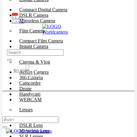
Compact Digital Camera
DSLR Camera
DEAL
Mirrorless Camera
ZONE
Film Camera
Compact Film Camera
Instant Camera
SLR Camera
Cinema & Vlog
0
฿
0.00
Action Camera
Cart
360 Camera
Camcorder
Drone
Handycam
WEBCAM
Lenses
Cinema Lenses
DSLR Lens
Mirrorless Lens
SLR Lenses