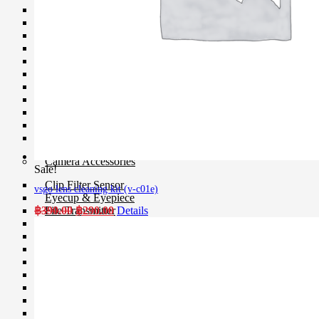
Ball Head
Geared Head
Monopod
Pan Head
Plate & Quick Release
Smartphone Clamp
Selfie Stick
Smartphone Holder
Tripod & Monopod Spares Part
Star Tracker
Tripod
Camera Accessories
Sale!
Clip Filter Sensor
vsgo lens cleaning kit (v-c01e)
Eyecup & Eyepiece
Original
Current
฿
390.00
฿
290.00
Details
File Transmitter
price
price
GPS Unit
was:
is:
Hand Grip
฿390.00.
฿290.00.
Hot Shoe Cover
Light Meter
Remote
Shutter Release
USB Cable
Viewfinder