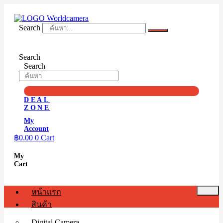
Skip
to
content
Search
Search
Search
DEAL
ZONE
My
Account
฿
0.00
0
Cart
My
Cart
หน้าแรก
สินค้า
Digital Camera