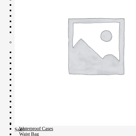
Softboxes
Stand
Studio House Accessories
TTL Cords
Trigger
Umbrellas
Bag & Case
Bag Accessories
Bag Compartment
Backpacks
Fit Case
Holster Cases
Lens Case
Pouch Bag
Roller Bag
Rain Protection
Shoulder Bag
Sling Bags
Tote Bag
Wet Bag
Waterproof Bags
Waterproof Cases
Sale!
Waist Bag