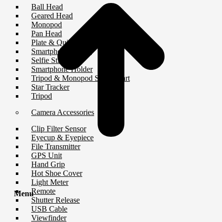
Ball Head
Geared Head
Monopod
Pan Head
Plate & Quick Release
Smartphone Clamp
Selfie Stick
Smartphone Holder
Tripod & Monopod Spares Part
Star Tracker
Tripod
Camera Accessories
Clip Filter Sensor
Eyecup & Eyepiece
File Transmitter
GPS Unit
Hand Grip
Hot Shoe Cover
Light Meter
Remote
Menu
Shutter Release
USB Cable
Viewfinder