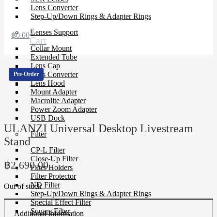
Lens Converter
Step-Up/Down Rings & Adapter Rings
0
Lenses Support
฿
0.00
Cart
Collar Mount
Extended Tube
Lens Cap
Lens Converter
Pre-Order
Lens Hood
Mount Adapter
Macrolite Adapter
Power Zoom Adapter
USB Dock
ULANZI Universal Desktop Livestream
Filter
Stand
CP-L Filter
Close-Up Filter
฿
2,690.00
Filter Holders
Filter Protector
ND Filter
Out of stock
Step-Up/Down Rings & Adapter Rings
Special Effect Filter
Square Filter
Additional information