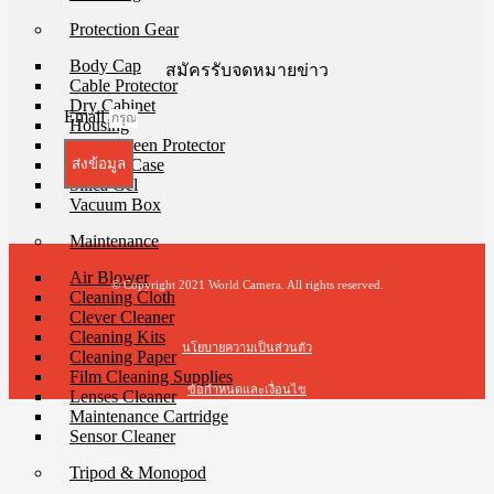
Protection Gear
Body Cap
สมัครรับจดหมายข่าว
Cable Protector
Dry Cabinet
Email
Housing
LCD Screen Protector
Silicone Case
ส่งข้อมูล
Silica Gel
Vacuum Box
Maintenance
Air Blower
© Copyright 2021 World Camera. All rights reserved.
Cleaning Cloth
Clever Cleaner
Cleaning Kits
นโยบายความเป็นส่วนตัว
Cleaning Paper
Film Cleaning Supplies
ข้อกำหนดและเงื่อนไข
Lenses Cleaner
Maintenance Cartridge
Sensor Cleaner
t
T
Tripod & Monopod