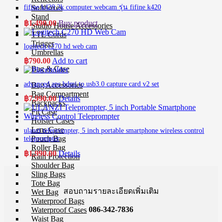
Softboxes
fifine k420 2k computer webcam รุ่น fifine k420
Stand
฿
1,490.00
Buy product
Studio House Accessories
TTL Cords
Trigger
logitech c270 hd web cam
Umbrellas
฿
790.00
Add to cart
Bag & Case
advanced aps hdmi to usb3.0 capture card v2 set
Bag Accessories
Bag Compartment
฿
7,990.00
Details
Backpacks
Fit Case
Holster Cases
Lens Case
ulanzi teleprompter, 5 inch portable smartphone wireless control
Pouch Bag
teleprompter
Roller Bag
฿
1,990.00
Details
Rain Protection
Shoulder Bag
Sling Bags
Tote Bag
สอบถามรายละเอียดเพิ่มเติม
Wet Bag
Waterproof Bags
086-342-7836
Waterproof Cases
Waist Bag