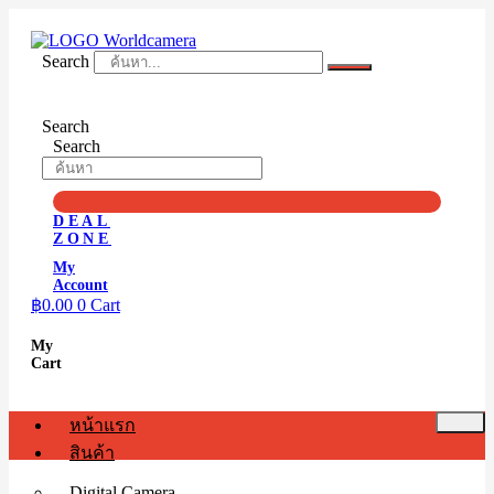
Skip
to
content
Search
Search
Search
DEAL
ZONE
My
Account
฿
0.00
0
Cart
My
Cart
หน้าแรก
สินค้า
Digital Camera