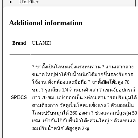
UV Filter
Film
Additional information
Film 35 MM.
Instant Film
Darkroom
Brand
ULANZI
Chemistry
Darkroom Equipment
Video Making Gear
? ขาตั้งเป้นโลหะแข็งแรงทนทาน ? แกนเสากลาง
Action Camera Accessories
ขนาดใหญ่ทำให้รับน้ำหนักได้มากขึ้นรองรับการ
Pole & Boompole
ใช้งาน ทั้งกล้องและมือถือ ? ขาตั้งยึดโต๊ะสูง 70
Connector Cable
ซม. ? รูเกลียว 1/4 ด้านบนตัวเสา ? แขนจับอุปกรณ์
Control Cable
Dollies
SPECS
ยาว 70 ซม. แบ่งออกเป็น 3ท่อน สามารถปรับมุมได้
Drone Accessories
ตามต้องการ วัสดุเป็นโลหะแข็งแรง ? หัวบอลเป็น
Gimbals & Accessories
Headphone
โลหะปรับหมุนได้ 360 องศา ? ช่วงแคลมป์สูงสุด 50
Live Streaming Device
เซม. เข้ากันได้กับพื้นผิวโต๊ะส่วนใหญ่ ? ตัวแขนแค
Matte Boxes & Accessories
ลมป์รับน้ำหนักได้สูงสุด 2kg.
MIC Cable
Mic & Audio Adapter