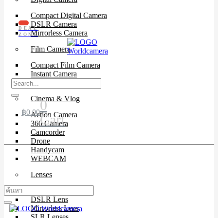
Compact Digital Camera
DSLR Camera
DEAL
Mirrorless Camera
ZONE
Film Camera
Compact Film Camera
Instant Camera
SLR Camera
Cinema & Vlog
0
฿
0.00
Action Camera
Cart
360 Camera
Camcorder
Drone
Handycam
WEBCAM
Lenses
Cinema Lenses
DSLR Lens
Mirrorless Lens
SLR Lenses