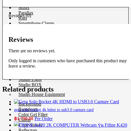
Microphone
Mixer
Parallax
Reviews (0)
Rigs
Smartphone Clamp
Shoe Mount
Voice Recorder
Reviews
Windbuster & Wind Screen
Wireless Microphone
There are no reviews yet.
Flash & Light
Only logged in customers who have purchased this product may
Continue Light
leave a review.
Flash
Ringlight
Studio Light
Studio BOX
Related products
Studio House Equipment
Background
Barndoors
gera solo pocket 4k hdmi to usb3.0 capture card
Color Gel Filter
฿
1,790.00
Pre Order
Clamp
Copy Stands
Reflectors