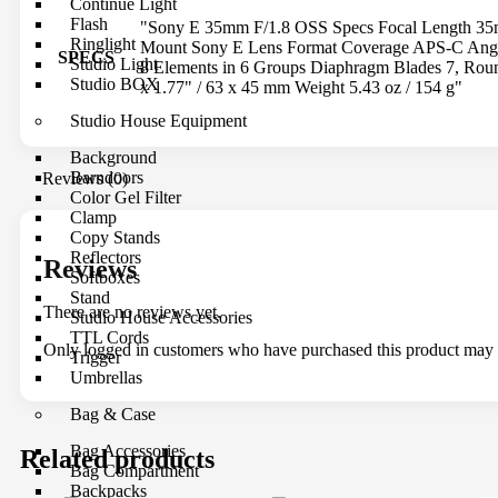
Continue Light
Flash
"Sony E 35mm F/1.8 OSS Specs Focal Length 35m
Ringlight
Mount Sony E Lens Format Coverage APS-C Angle
SPECS
Studio Light
8 Elements in 6 Groups Diaphragm Blades 7, Round
Studio BOX
x 1.77" / 63 x 45 mm Weight 5.43 oz / 154 g"
Studio House Equipment
Background
Barndoors
Reviews (0)
Color Gel Filter
Clamp
Copy Stands
Reflectors
Reviews
Softboxes
Stand
There are no reviews yet.
Studio House Accessories
TTL Cords
Only logged in customers who have purchased this product may 
Trigger
Umbrellas
Bag & Case
Bag Accessories
Related products
Bag Compartment
Backpacks