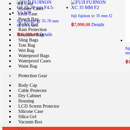
Fit Case
Holster Cases
Lens Case
fuji fujinon xc 35 mm f2
Pouch Bag
fuji fujinon gf 35-70 mm
Roller Bag
฿
7,990.00
Details
f4.5-5.6 wr
Rain Protection
฿
36,990.00
Details
Shoulder Bag
Sling Bags
Tote Bag
fu
Wet Bag
mm
Waterproof Bags
Waterproof Cases
฿
Waist Bag
Protection Gear
Body Cap
Cable Protector
Dry Cabinet
Housing
LCD Screen Protector
Silicone Case
Silica Gel
Vacuum Box