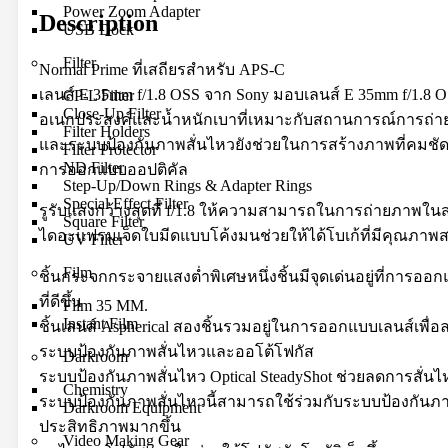
Power Zoom Adapter
Description
USB Dock
Filter
Normal Prime ที่เสถียรสำหรับ APS-C
เลนส์ E 35mm f/1.8 OSS จาก Sony มอบเลนส์ E 35mm f/1.8 O
CP-L Filter
Close-Up Filter
อเนกประสงค์และน้ำหนักเบาที่เหมาะกับสถานการณ์การถ่ายภา
Filter Holders
และระบบป้องกันภาพสั่นไหวยังช่วยในการสร้างภาพที่คมชัดเ
Filter Protector
ND Filter
การออกแบบออปติคัล
Step-Up/Down Rings & Adapter Rings
Special Effect Filter
รูรับแสงกว้างสุดที่ f/1.8 ให้ความสามารถในการถ่ายภาพใน
Square Filter
ไดอะแฟรมเจ็ดใบมีดแบบโค้งมนช่วยให้ได้โบเก้ที่มีคุณภาพส
UV Filter
Film
ชิ้นกระจกกระจายแสงต่ำพิเศษหนึ่งชิ้นมีจุดเด่นอยู่ที่กา
ที่ดีขึ้น
Film 35 MM.
Instant Film
ชิ้นเลนส์ Aspherical สองชิ้นรวมอยู่ในการออกแบบเลนส์เพ
ระบบป้องกันภาพสั่นไหวและออโต้โฟกัส
Darkroom
ระบบป้องกันภาพสั่นไหว Optical SteadyShot ช่วยลดการสั่นไห
Chemistry
ระบบป้องกันภาพสั่นไหวนี้สามารถใช้ร่วมกับระบบป้องกันภา
Darkroom Equipment
ประสิทธิภาพมากขึ้น
Video Making Gear