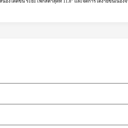
งได้ดีขึ้น ระยะโฟกัสต่ำสุดที่ 11.8" และจัดการได้ง่ายขึ้นเนื่อง