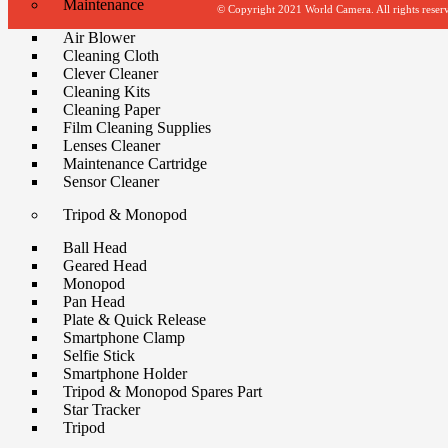
Maintenance
© Copyright 2021 World Camera. All rights reser
Air Blower
Cleaning Cloth
Clever Cleaner
Cleaning Kits
Cleaning Paper
Film Cleaning Supplies
Lenses Cleaner
Maintenance Cartridge
Sensor Cleaner
Tripod & Monopod
Ball Head
Geared Head
Monopod
Pan Head
Plate & Quick Release
Smartphone Clamp
Selfie Stick
Smartphone Holder
Tripod & Monopod Spares Part
Star Tracker
Tripod