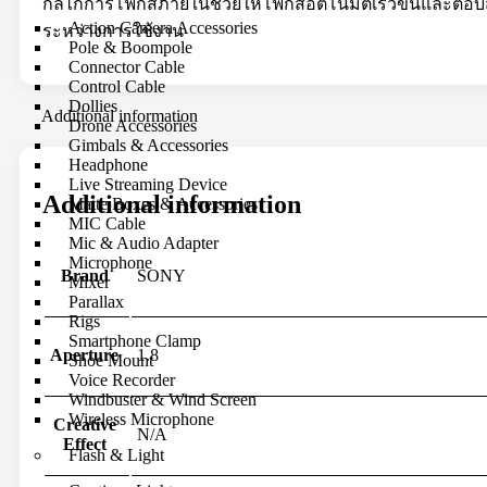
กลไกการโฟกัสภายในช่วยให้โฟกัสอัตโนมัติเร็วขึ้นและตอบสนอ
Action Camera Accessories
ระหว่างการใช้งาน
Pole & Boompole
Connector Cable
Control Cable
Dollies
Additional information
Drone Accessories
Gimbals & Accessories
Headphone
Live Streaming Device
Additional information
Matte Boxes & Accessories
MIC Cable
Mic & Audio Adapter
Microphone
Brand
SONY
Mixer
Parallax
Rigs
Smartphone Clamp
Aperture
1.8
Shoe Mount
Voice Recorder
Windbuster & Wind Screen
Wireless Microphone
Creative
N/A
Effect
Flash & Light