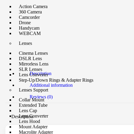
Action Camera
360 Camera
Camcorder
Drone
Handycam
WEBCAM
Lenses
Cinema Lenses
DSLR Lens
Mirrorless Lens
SLR Lenses
Description
Lens Converter
Step-Up/Down Rings & Adapter Rings
Additional information
Lenses Support
Reviews (0)
Collar Mount
Extended Tube
Lens Cap
Lens Converter
Description
Lens Hood
Mount Adapter
Macrolite Adapter