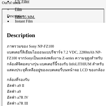
UV Filter
Out of stock
Film
Description
Film 35 MM.
Instant Film
Darkroom
Description
Chemistry
Darkroom Equipment
ภาพรวมของ Sony NP-FZ100
Video Making Gear
แบตเตอรี่ลิเธียมไอออนแบบรีชาร์จ 7.2 VDC, 2280mAh NP-
Action Camera Accessories
FZ100 จากSonyเป็นแหล่งพลังงาน Z-series ความจุสูงสำหรับ
Pole & Boompole
กล้องดิจิตอลบางรุ่น แบตเตอรี่นี้รองรับ InfoLITHIUM สำหรับ
Connector Cable
Control Cable
แสดงประจุที่เหลืออยู่ของแบตเตอรี่บนหน้าจอ LCD ของกล้อง
Dollies
Drone Accessories
กล้องที่รองรับ
Gimbals & Accessories
อัลฟ่า a9 II
Headphone
Live Streaming Device
อัลฟ่า a9
Matte Boxes & Accessories
อัลฟ่า a7R IV
MIC Cable
อัลฟ่า a7R III
Mic & Audio Adapter