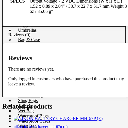
SPECS
Output Voltage 7.2 VDC Dimensions (W x H x D)
Softboxes
1.52 x 0.89 x 2.04" / 38.7 x 22.7 x 51.7 mm Weight 3
Stand
oz / 85.05 g"
Studio House Accessories
TTL Cords
Trigger
Umbrellas
Reviews (0)
Bag & Case
Bag Accessories
Bag Compartment
Reviews
Backpacks
Fit Case
There are no reviews yet.
Holster Cases
Lens Case
Only logged in customers who have purchased this product may
Pouch Bag
leave a review.
Roller Bag
Rain Protection
Shoulder Bag
Sling Bags
Related products
Tote Bag
Wet Bag
Waterproof Bags
Waterproof Cases
Waist Bag
nikon battery charger mh-67p (e)