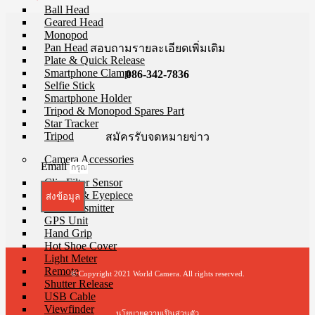
Ball Head
Geared Head
Monopod
Pan Head
สอบถามรายละเอียดเพิ่มเติม
Plate & Quick Release
Smartphone Clamp
086-342-7836
Selfie Stick
Smartphone Holder
Tripod & Monopod Spares Part
Star Tracker
Tripod
สมัครรับจดหมายข่าว
Camera Accessories
Email
Clip Filter Sensor
Eyecup & Eyepiece
ส่งข้อมูล
File Transmitter
GPS Unit
Hand Grip
Hot Shoe Cover
Light Meter
Remote
© Copyright 2021 World Camera. All rights reserved.
Shutter Release
USB Cable
Viewfinder
นโยบายความเป็นส่วนตัว