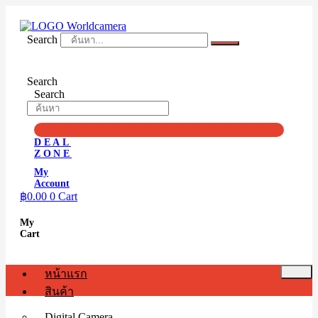
Skip
to
content
Search
Search
Search
DEAL
ZONE
My
Account
฿
0.00
0
Cart
My
Cart
หน้าแรก
สินค้า
Digital Camera