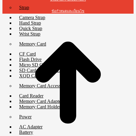
Strap
ข้อกำหนดและเงื่อนไข
Camera Strap
Hand Strap
t
Quick Strap
T
Wrist Strap
Memory Card
CF Card
Flash Drive
Micro SD Card
SD Card & Wi-Fi SD Card
XQD Card
Memory Card Accessories
Card Reader
Memory Card Adapter
Memory Card Holder
Power
AC Adapter
Battery