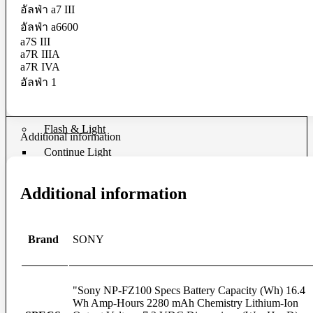
Microphone
อัลฟ่า a7 III
Mixer
อัลฟ่า a6600
Parallax
a7S III
Rigs
a7R IIIA
Smartphone Clamp
a7R IVA
Shoe Mount
Voice Recorder
อัลฟ่า 1
Windbuster & Wind Screen
Wireless Microphone
Flash & Light
Additional information
Continue Light
Flash
Ringlight
Studio Light
Additional information
Studio BOX
Studio House Equipment
Brand
SONY
Background
Barndoors
Color Gel Filter
Clamp
"Sony NP-FZ100 Specs Battery Capacity (Wh) 16.4
Copy Stands
Wh Amp-Hours 2280 mAh Chemistry Lithium-Ion
Reflectors