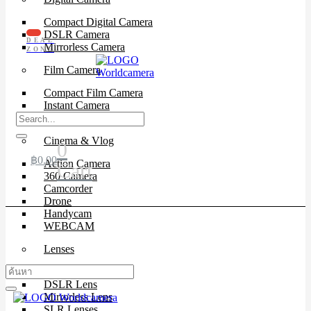
Compact Digital Camera
DSLR Camera
DEAL
Mirrorless Camera
ZONE
Film Camera
Compact Film Camera
Instant Camera
SLR Camera
Cinema & Vlog
0
฿
0.00
Action Camera
Cart
360 Camera
Camcorder
Drone
Handycam
WEBCAM
Lenses
Cinema Lenses
DSLR Lens
Mirrorless Lens
SLR Lenses