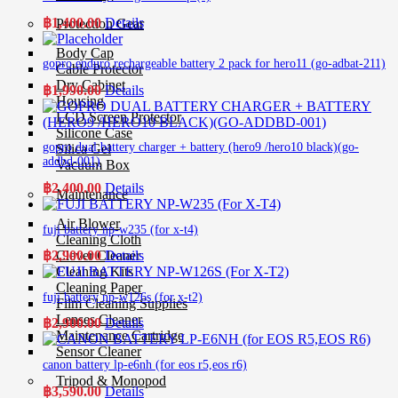
฿
1,400.00
Details
Protection Gear
Body Cap
gopro enduro rechargeable battery 2 pack for hero11 (go-adbat-211)
Cable Protector
Dry Cabinet
฿
1,990.00
Details
Housing
LCD Screen Protector
Silicone Case
gopro dual battery charger + battery (hero9 /hero10 black)(go-
Silica Gel
addbd-001)
Vacuum Box
฿
2,400.00
Details
Maintenance
Air Blower
fuji battery np-w235 (for x-t4)
Cleaning Cloth
Clever Cleaner
฿
2,900.00
Details
Cleaning Kits
Cleaning Paper
fuji battery np-w126s (for x-t2)
Film Cleaning Supplies
Lenses Cleaner
฿
2,900.00
Details
Maintenance Cartridge
Sensor Cleaner
canon battery lp-e6nh (for eos r5,eos r6)
Tripod & Monopod
฿
3,590.00
Details