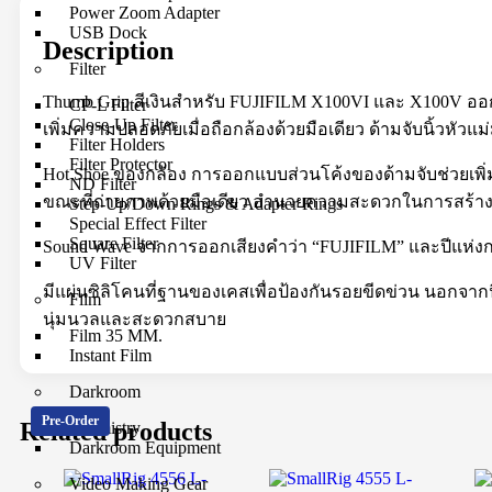
Power Zoom Adapter
USB Dock
Description
Filter
Thumb Grip สีเงินสำหรับ FUJIFILM X100VI และ X100V ออ
CP-L Filter
Close-Up Filter
เพิ่มความปลอดภัยเมื่อถือกล้องด้วยมือเดียว ด้ามจับนิ้วหัวแม่
Filter Holders
Filter Protector
Hot Shoe ของกล้อง การออกแบบส่วนโค้งของด้ามจับช่วยเ
ND Filter
ขณะที่ถ่ายภาพด้วยมือเดียว อำนวยความสะดวกในการสร้างเนื้อ
Step-Up/Down Rings & Adapter Rings
Special Effect Filter
Square Filter
Sound Wave จากการออกเสียงคำว่า “FUJIFILM” และปีแห่งการก
UV Filter
มีแผ่นซิลิโคนที่ฐานของเคสเพื่อป้องกันรอยขีดข่วน นอกจากนี้
Film
นุ่มนวลและสะดวกสบาย
Film 35 MM.
Instant Film
Darkroom
Pre-Order
Related products
Chemistry
Darkroom Equipment
Video Making Gear