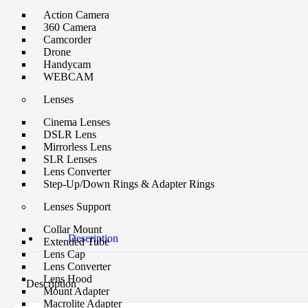
Action Camera
360 Camera
Camcorder
Drone
Handycam
WEBCAM
Lenses
Cinema Lenses
DSLR Lens
Mirrorless Lens
SLR Lenses
Lens Converter
Step-Up/Down Rings & Adapter Rings
Lenses Support
Collar Mount
Description
Extended Tube
Lens Cap
Lens Converter
Lens Hood
Description
Mount Adapter
Macrolite Adapter