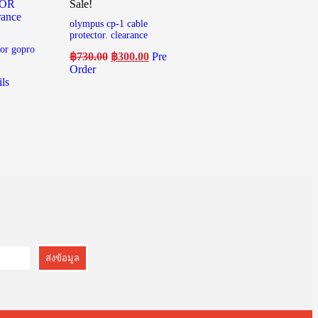
Sale!
olympus cp-1 cable
protector. clearance
for gopro
฿
730.00
฿
300.00
Pre
Order
ils
ส่งข้อมูล