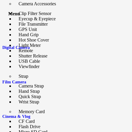
Camera Accessories
Clip Filter Sensor
Menu
Eyecup & Eyepiece
File Transmitter
GPS Unit
Hand Grip
Hot Shoe Cover
Light Meter
Digital Camera
Remote
Shutter Release
USB Cable
Viewfinder
Strap
Film Camera
Camera Strap
Hand Strap
Quick Strap
Wrist Strap
Memory Card
Cinema & Vlog
CF Card
Flash Drive
Micro SD Card