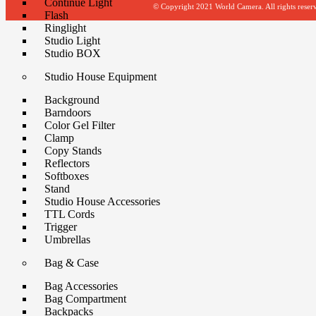
Continue Light
© Copyright 2021 World Camera. All rights reser
Flash
Ringlight
Studio Light
Studio BOX
Studio House Equipment
Background
Barndoors
Color Gel Filter
Clamp
Copy Stands
Reflectors
Softboxes
Stand
Studio House Accessories
TTL Cords
Trigger
Umbrellas
Bag & Case
Bag Accessories
Bag Compartment
Backpacks