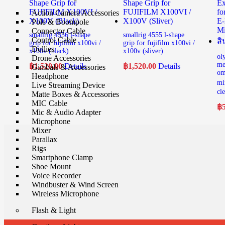
Action Camera Accessories
Pole & Boompole
Connector Cable
smallrig 4556 l-shape
smallrig 4555 l-shape
Control Cable
grip for fujifilm x100vi /
grip for fujifilm x100vi /
Dollies
x100v (black)
x100v (sliver)
ol
Drone Accessories
me
฿
1,520.00
Details
฿
1,520.00
Details
Gimbals & Accessories
om
Headphone
mi
Live Streaming Device
cl
Matte Boxes & Accessories
MIC Cable
฿
Mic & Audio Adapter
Microphone
Mixer
Parallax
Rigs
Smartphone Clamp
Shoe Mount
Voice Recorder
Windbuster & Wind Screen
Wireless Microphone
Flash & Light