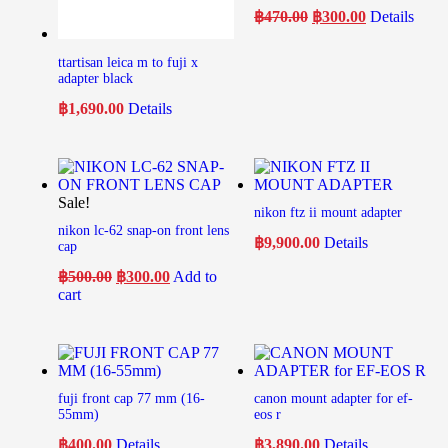
฿
470.00
฿
300.00
Details
ttartisan leica m to fuji x
adapter black
฿
1,690.00
Details
Sale!
nikon ftz ii mount adapter
nikon lc-62 snap-on front lens
฿
9,900.00
Details
cap
฿
500.00
฿
300.00
Add to
cart
fuji front cap 77 mm (16-
canon mount adapter for ef-
55mm)
eos r
฿
400.00
Details
฿
3,890.00
Details