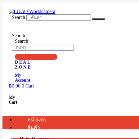
Skip
to
content
Search
Search
Search
DEAL
ZONE
My
Account
฿
0.00
0
Cart
My
Cart
หน้าแรก
สินค้า
Digital Camera