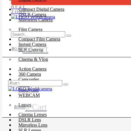
DEAL
Compact Digital Camera
ZONE
DSLR Camera
Mirrorless Camera
Film Camera
Compact Film Camera
Instant Camera
0
Cart
฿
0.00
SLR Camera
Cinema & Vlog
Action Camera
360 Camera
Camcorder
Drone
Handycam
WEBCAM
0
Cart
Lenses
฿
0.00
Cinema Lenses
DSLR Lens
Mirrorless Lens
SLR Lenses