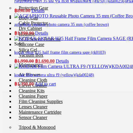
กล้องฟิล์มโกดัก 35 มม รุ่น m38 พร้อมแฟลช (สีม่วง) (kda00256)สินค
Protection Gear
฿
890.00
Details
Body Cap
Cable Protector
agfaphoto reusable photo camera 35 mm (coffee brown)
Dry Cabinet
฿
1,390.00
Details
Housing
LCD Screen Protector
Sale!
Silicone Case
Silica Gel
kodak ektar h35 half frame film camera sage (rk0103)
Vacuum Box
Original
Current
฿
1,990.00
฿
1,690.00
Details
Maintenance
price
price
was:
is:
Air Blower
kodak film camera ultra f9 (yellow)(kda00248)
฿1,990.00.
฿1,690.00.
Cleaning Cloth
฿
1,390.00
Add to cart
Clever Cleaner
Cleaning Kits
Cleaning Paper
Film Cleaning Supplies
Lenses Cleaner
Maintenance Cartridge
Sensor Cleaner
Tripod & Monopod