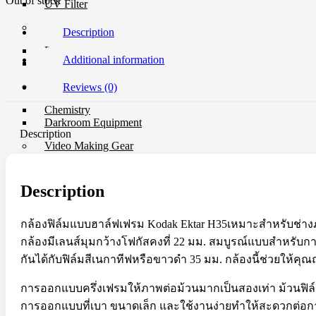
Out of stock
UV Filter
Film
Description
Film 35 MM.
Additional information
Instant Film
Darkroom
Reviews (0)
Chemistry
Darkroom Equipment
Description
Video Making Gear
Action Camera Accessories
Pole & Boompole
Description
Connector Cable
Control Cable
Dollies
กล้องฟิล์มแบบฮาล์ฟเฟรม Kodak Ektar H35เหมาะสำหรับช่างภาพ
Drone Accessories
กล้องมีเลนส์มุมกว้างโฟกัสคงที่ 22 มม. สมบูรณ์แบบสำหรับก
Gimbals & Accessories
Headphone
กันได้กับฟิล์มสีเนกาทีฟหรือขาวดำ 35 มม. กล้องนี้ช่วยให้
Live Streaming Device
Matte Boxes & Accessories
การออกแบบครึ่งเฟรมให้ภาพต่อม้วนมากเป็นสองเท่า ม้วนฟิล์
MIC Cable
การออกแบบที่เบา ขนาดเล็ก และใช้งานง่ายทำให้สะดวกต่อกา
Mic & Audio Adapter