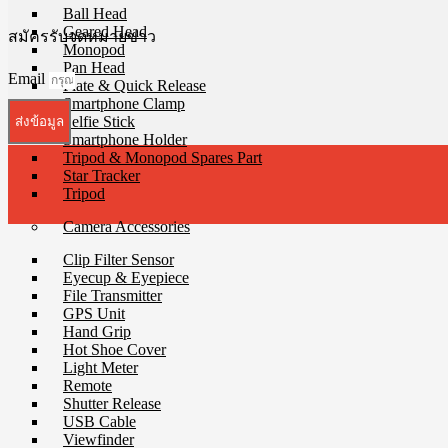
Ball Head
Geared Head
สมัครรับจดหมายข่าว
Monopod
Pan Head
Email
Plate & Quick Release
Smartphone Clamp
Selfie Stick
ส่งข้อมูล
Smartphone Holder
Tripod & Monopod Spares Part
Star Tracker
Tripod
Camera Accessories
Clip Filter Sensor
Eyecup & Eyepiece
File Transmitter
GPS Unit
Hand Grip
Hot Shoe Cover
Light Meter
Remote
Shutter Release
USB Cable
Viewfinder