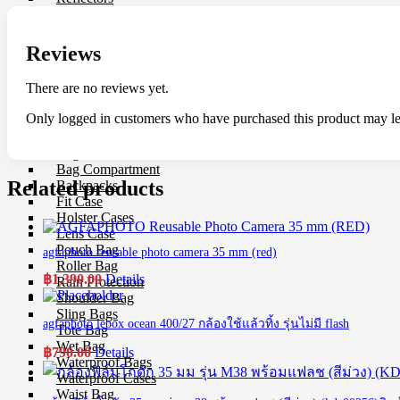
Softboxes
Stand
Studio House Accessories
Reviews
TTL Cords
Trigger
There are no reviews yet.
Umbrellas
Only logged in customers who have purchased this product may le
Bag & Case
Bag Accessories
Bag Compartment
Related products
Backpacks
Fit Case
Holster Cases
Lens Case
Pouch Bag
agfaphoto reusable photo camera 35 mm (red)
Roller Bag
฿
1,390.00
Details
Rain Protection
Shoulder Bag
Sling Bags
agfaphoto lebox ocean 400/27 กล้องใช้แล้วทิ้ง รุ่นไม่มี flash
Tote Bag
Wet Bag
฿
790.00
Details
Waterproof Bags
Waterproof Cases
Waist Bag