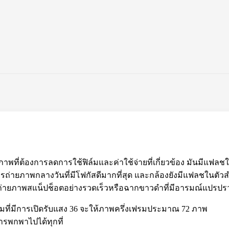
ที่ต้องการลดการใช้ฟิล์มและค่าใช้จ่ายที่เกี่ยวข้อง มันมีแฟลชใ
ารถ่ายภาพกลางวันที่มีโฟกัสดีมากที่สุด และกล้องยังมีแฟลชในตั
คุณถ่ายภาพสแน็ปช็อตอย่างรวดเร็วหรือฉากขาวดำที่มีอารมณ์แปรป
มที่มีการเปิดรับแสง 36 จะให้ภาพครึ่งเฟรมประมาณ 72 ภาพ
รพกพาไปได้ทุกที่