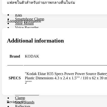
Microphone
แฟลชในตัวสำหรับถ่ายภาพกลางคืนในร่ม
Mixer
Parallax
Rigs
Smartphone Clamp
Additional information
Shoe Mount
Voice Recorder
Windbuster & Wind Screen
Wireless Microphone
Additional information
Flash & Light
Continue Light
Brand
KODAK
Flash
Ringlight
Studio Light
Studio BOX
"Kodak Ektar H35 Specs Power Power Source Battery 
Studio House Equipment
SPECS
Plastic Dimensions 4.3 x 2.4 x 1.5"" / 110 x 62 x 3
2"""
Background
Barndoors
Color Gel Filter
Clamp
Reviews (0)
Copy Stands
Reflectors