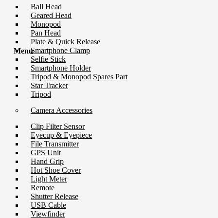
Ball Head
Geared Head
Monopod
Pan Head
Plate & Quick Release
Smartphone Clamp
Menu
Selfie Stick
Smartphone Holder
Tripod & Monopod Spares Part
Star Tracker
Tripod
Camera Accessories
Clip Filter Sensor
Eyecup & Eyepiece
File Transmitter
GPS Unit
Hand Grip
Hot Shoe Cover
Light Meter
Remote
Shutter Release
USB Cable
Viewfinder