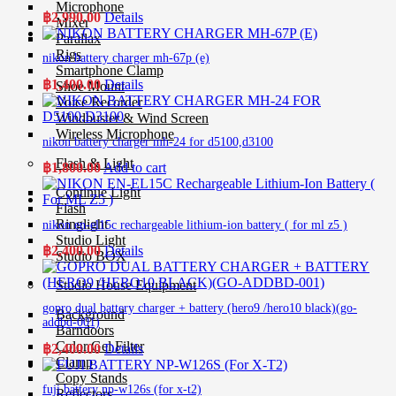
Microphone
฿
2,990.00
Details
Mixer
Parallax
Rigs
nikon battery charger mh-67p (e)
Smartphone Clamp
฿
1,400.00
Details
Shoe Mount
Voice Recorder
Windbuster & Wind Screen
Wireless Microphone
nikon battery charger mh-24 for d5100,d3100
Flash & Light
฿
1,800.00
Add to cart
Continue Light
Flash
Ringlight
nikon en-el15c rechargeable lithium-ion battery ( for ml z5 )
Studio Light
฿
2,400.00
Details
Studio BOX
Studio House Equipment
gopro dual battery charger + battery (hero9 /hero10 black)(go-
Background
addbd-001)
Barndoors
Color Gel Filter
฿
2,400.00
Details
Clamp
Copy Stands
fuji battery np-w126s (for x-t2)
Reflectors