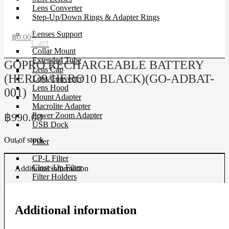
Lens Converter
Step-Up/Down Rings & Adapter Rings
0
Lenses Support
฿
0.00
Cart
Collar Mount
Extended Tube
GOPRO RECHARGEABLE BATTERY
Lens Cap
(HERO9/HERO10 BLACK)(GO-ADBAT-
Lens Converter
Lens Hood
001)
Mount Adapter
Macrolite Adapter
฿
990.00
Power Zoom Adapter
USB Dock
Out of stock
Filter
CP-L Filter
Close-Up Filter
Additional information
Filter Holders
Filter Protector
ND Filter
Step-Up/Down Rings & Adapter Rings
Additional information
Special Effect Filter
Square Filter