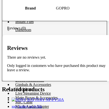
UV Filter
Brand
GOPRO
Film
Film 35 MM.
Instant Film
Reviews (0)
Darkroom
Chemistry
Darkroom Equipment
Reviews
Video Making Gear
There are no reviews yet.
Action Camera Accessories
Pole & Boompole
Only logged in customers who have purchased this product may
Connector Cable
leave a review.
Control Cable
Dollies
Drone Accessories
Gimbals & Accessories
Related products
Headphone
Live Streaming Device
Matte Boxes & Accessories
MIC Cable
Mic & Audio Adapter
sony battery np-fv50a