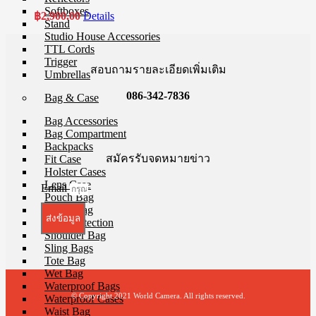
Softboxes
฿
2,900.00
Details
Stand
Studio House Accessories
TTL Cords
Trigger
สอบถามรายละเอียดเพิ่มเติม
Umbrellas
086-342-7836
Bag & Case
Bag Accessories
Bag Compartment
Backpacks
สมัครรับจดหมายข่าว
Fit Case
Holster Cases
Lens Case
Email
Pouch Bag
Roller Bag
ส่งข้อมูล
Rain Protection
Shoulder Bag
Sling Bags
Tote Bag
Wet Bag
Waterproof Bags
© Copyright 2021 World Camera. All rights reserved.
Waterproof Cases
Waist Bag