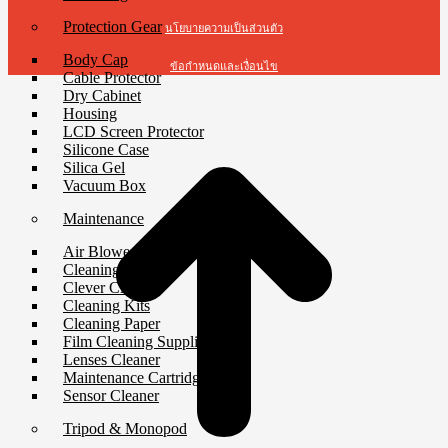
Protection Gear
นโยบายความเป็นส่วนตัว
Body Cap
ข้อกำหนดและเงื่อนไข
Cable Protector
Dry Cabinet
t
Housing
T
LCD Screen Protector
Silicone Case
Silica Gel
Vacuum Box
Maintenance
Air Blower
Cleaning Cloth
Clever Cleaner
Cleaning Kits
Cleaning Paper
Film Cleaning Supplies
Lenses Cleaner
Maintenance Cartridge
Sensor Cleaner
Tripod & Monopod