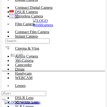
Compact Digital Camera
DSLR Camera
DEAL
Mirrorless Camera
ZONE
Film Camera
Compact Film Camera
Instant Camera
SLR Camera
Cinema & Vlog
0
฿
0.00
Action Camera
Cart
360 Camera
Camcorder
Drone
Handycam
WEBCAM
Lenses
Cinema Lenses
DSLR Lens
Mirrorless Lens
SLR Lenses