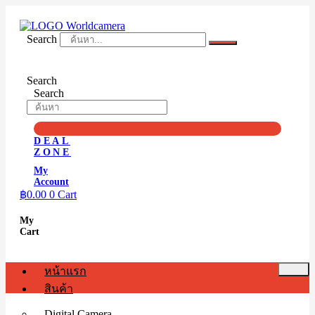
Skip
to
content
Search
Search
Search
DEAL
ZONE
My
Account
฿
0.00
0
Cart
My
Cart
หน้าแรก
สินค้า
Digital Camera