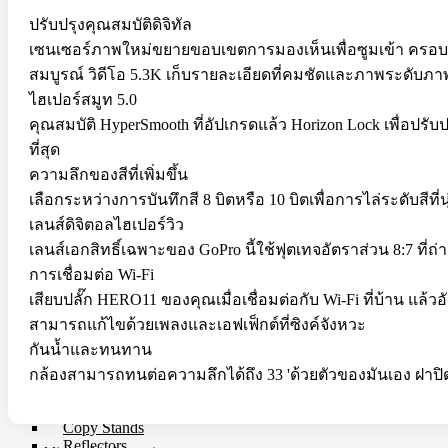
Microphone
ปรับปรุงคุณสมบัติดิจิทัล
Mixer
Parallax
เซนเซอร์ภาพใหม่ขยายขอบเขตการมองเห็นเพื่อซูมเข้า ครอบตัด
Rigs
สมบูรณ์ วิดีโอ 5.3K เก็บรายละเอียดที่คมชัดและภาพระดับภาพยน
Smartphone Clamp
Shoe Mount
ไฮเปอร์สมูท 5.0
Voice Recorder
คุณสมบัติ HyperSmooth ที่อัปเกรดแล้ว Horizon Lock เพื่อป
Windbuster & Wind Screen
ที่สุด
Wireless Microphone
ความลึกของสีที่เพิ่มขึ้น
Flash & Light
เลือกระหว่างการบันทึกสี 8 บิตหรือ 10 บิตเพื่อการไล่ระดับสีที่
Continue Light
เลนส์ดิจิตอลไฮเปอร์วิว
Flash
เลนส์เอกสิทธิ์เฉพาะของ GoPro นี้ใช้ฟุตเทจอัตราส่วน 8:7 ที่ถ
Ringlight
Studio Light
การเชื่อมต่อ Wi-Fi
Studio BOX
เสียบปลั๊ก HERO11 ของคุณเมื่อเชื่อมต่อกับ Wi-Fi ที่บ้าน แ
Studio House Equipment
สามารถแก้ไขด้วยเพลงและเอฟเฟ็กต์ที่ซิงค์จังหวะ
กันน้ำและทนทาน
Background
Barndoors
กล้องสามารถทนต่อความลึกได้ถึง 33 'ด้วยตัวของมันเอง ฝาปิ
Color Gel Filter
Clamp
Copy Stands
Reflectors