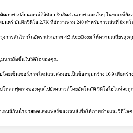
ภาพ เปลี่ยนเลนส์ดิจิทัล ปรับสัดส่วนภาพ และอื่นๆ ในขณะที่ยัง
ตร์ บันทึกวิดีโอ 2.7K ที่อัตราเฟรม 240 สำหรับการเล่นที่ 8x สโล
รับปรุงการสั่นไหวในอัตราส่วนภาพ 4:3 AutoBoost ให้ความเสถียรสู
นุ่มนวลยิ่งขึ้นในวิดีโอของคุณ
่ายโดยเซ็นเซอร์ภาพใหม่และส่งมอบเป็นช็อตมุมกว้าง 16:9 เพื่อสร้าง
ล้วอัปโหลดฟุตเทจของคุณไปยังคลาวด์โดยอัตโนมัติ วิดีโอไฮไลท์จะถู
ดเลนส์กันน้ำช่วยลดแสงแฟลร์ของเลนส์เพื่อให้ภาพถ่ายและวิดีโอค