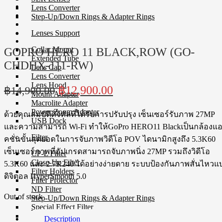
Lens Converter
Step-Up/Down Rings & Adapter Rings
Lenses Support
Collar Mount
GOPRO HERO 11 BLACK,ROW (GO-
Extended Tube
CHDHX-111-RW)
Lens Cap
Lens Converter
Lens Hood
Original
Current
฿
12,900.00
฿
14,900.00
Mount Adapter
price
price
Macrolite Adapter
Power Zoom Adapter
was:
is:
ด้วยคุณสมบัติดิจิทัลที่ได้รับการปรับปรุง เซ็นเซอร์รับภาพ 27MP
USB Dock
฿14,900.00.
฿12,900.00.
และความสามารถ Wi-Fi ทำให้GoPro HERO11 Blackเป็นกล้องแ
Filter
คชั่นขั้นสุดยอดในการจับภาพวิดีโอ POV ไดนามิกสูงถึง 5.3K60
เซ็นเซอร์ภาพที่อัปเกรดสามารถจับภาพนิ่ง 27MP รวมถึงวิดีโอ
CP-L Filter
Close-Up Filter
5.3K60 และ 2.7K240 ได้อย่างง่ายดาย ระบบป้องกันภาพสั่นไหวแ
Filter Holders
ดิจิตอล HyperSmooth 5.0
Filter Protector
ND Filter
Out of stock
Step-Up/Down Rings & Adapter Rings
Special Effect Filter
Square Filter
Description