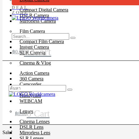
DEAL
Compact Digital Camera
ZONE
DSLR Camera
Mirrorless Camera
Film Camera
Compact Film Camera
Instant Camera
0
Cart
฿
0.00
SLR Camera
Cinema & Vlog
Action Camera
360 Camera
Camcorder
Drone
Handycam
WEBCAM
0
Cart
Lenses
฿
0.00
Cinema Lenses
DSLR Lens
Sale!
Mirrorless Lens
SLR Lenses