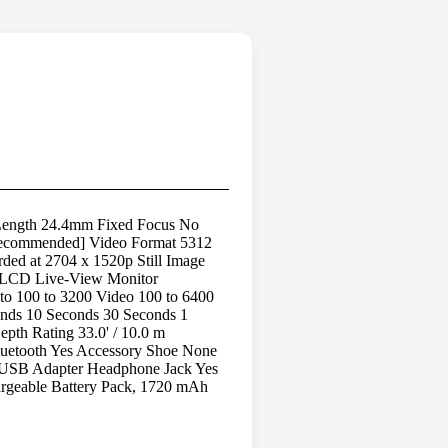
Length 24.4mm Fixed Focus No
Recommended] Video Format 5312
ed at 2704 x 1520p Still Image
: LCD Live-View Monitor
to 100 to 3200 Video 100 to 6400
onds 10 Seconds 30 Seconds 1
pth Rating 33.0' / 10.0 m
 Bluetooth Yes Accessory Shoe None
 USB Adapter Headphone Jack Yes
argeable Battery Pack, 1720 mAh