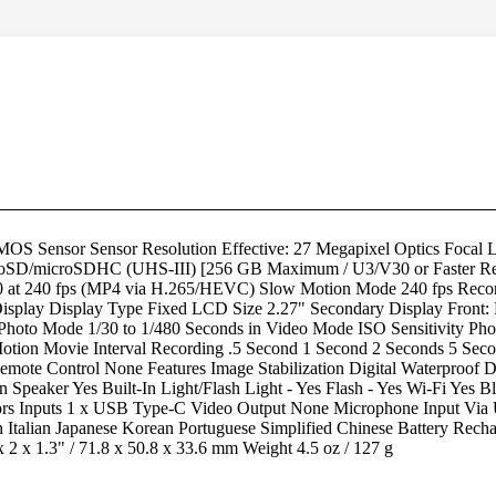
 Sensor Sensor Resolution Effective: 27 Megapixel Optics Focal 
icroSD/microSDHC (UHS-III) [256 GB Maximum / U3/V30 or Faster 
 at 240 fps (MP4 via H.265/HEVC) Slow Motion Mode 240 fps Record
isplay Display Type Fixed LCD Size 2.27" Secondary Display Front
 Photo Mode 1/30 to 1/480 Seconds in Video Mode ISO Sensitivity Pho
otion Movie Interval Recording .5 Second 1 Second 2 Seconds 5 Sec
mote Control None Features Image Stabilization Digital Waterproof De
In Speaker Yes Built-In Light/Flash Light - Yes Flash - Yes Wi-Fi Yes
ors Inputs 1 x USB Type-C Video Output None Microphone Input Via
Italian Japanese Korean Portuguese Simplified Chinese Battery Rech
 x 1.3" / 71.8 x 50.8 x 33.6 mm Weight 4.5 oz / 127 g