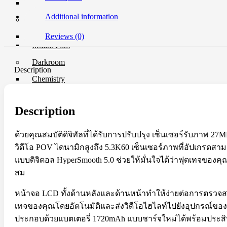
UV Filter
Additional information
Film
Film 35 MM.
Reviews (0)
Instant Film
Darkroom
Description
Chemistry
Darkroom Equipment
Video Making Gear
Description
Action Camera Accessories
Pole & Boompole
ด้วยคุณสมบัติดิจิทัลที่ได้รับการปรับปรุง เซ็นเซอร์รับภา
Connector Cable
วิดีโอ POV ไดนามิกสูงถึง 5.3K60 เซ็นเซอร์ภาพที่อัปเกรดสา
Control Cable
Dollies
แบบดิจิตอล HyperSmooth 5.0 ช่วยให้มั่นใจได้ว่าฟุตเทจของคุ
Drone Accessories
สม
Gimbals & Accessories
Headphone
หน้าจอ LCD ทั้งด้านหลังและด้านหน้าทำให้ง่ายต่อการตร
Live Streaming Device
Matte Boxes & Accessories
เทจของคุณโดยอัตโนมัติและส่งวิดีโอไฮไลท์ไปยังอุปกรณ์ของคุณเ
MIC Cable
ประกอบด้วยแบตเตอรี่ 1720mAh แบบชาร์จใหม่ได้พร้อมประสิทธ
Mic & Audio Adapter