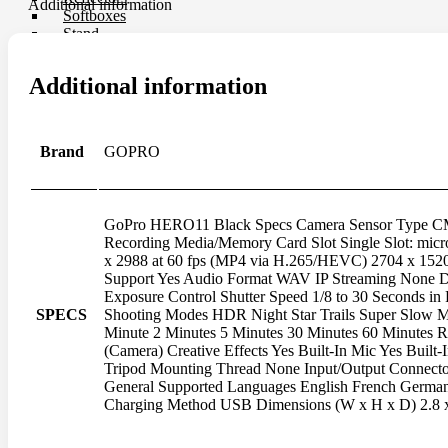
Additional information
Softboxes
Stand
Studio House Accessories
TTL Cords
Additional information
Trigger
Umbrellas
Bag & Case
Brand
GOPRO
Bag Accessories
Bag Compartment
Backpacks
GoPro HERO11 Black Specs Camera Sensor Type CMOS
Fit Case
Recording Media/Memory Card Slot Single Slot: m
Holster Cases
x 2988 at 60 fps (MP4 via H.265/HEVC) 2704 x 1520
Lens Case
Support Yes Audio Format WAV IP Streaming None D
Pouch Bag
Exposure Control Shutter Speed 1/8 to 30 Seconds in
Roller Bag
SPECS
Shooting Modes HDR Night Star Trails Super Slow M
Rain Protection
Minute 2 Minutes 5 Minutes 30 Minutes 60 Minutes Re
Shoulder Bag
(Camera) Creative Effects Yes Built-In Mic Yes Built-
Sling Bags
Tripod Mounting Thread None Input/Output Connect
Tote Bag
General Supported Languages English French German 
Wet Bag
Charging Method USB Dimensions (W x H x D) 2.8 x 2
Waterproof Bags
Waterproof Cases
Waist Bag