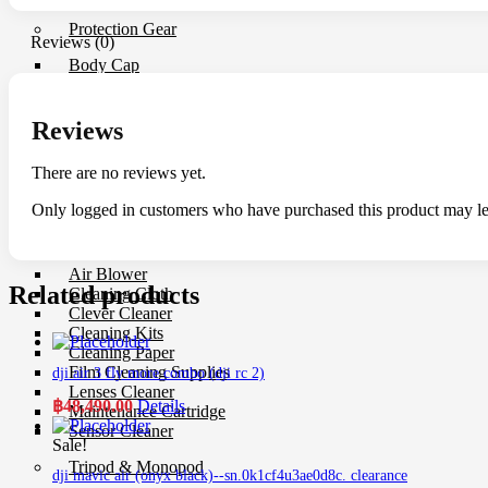
Protection Gear
Reviews (0)
Body Cap
Cable Protector
Dry Cabinet
Housing
Reviews
LCD Screen Protector
Silicone Case
There are no reviews yet.
Silica Gel
Vacuum Box
Only logged in customers who have purchased this product may le
Maintenance
Air Blower
Related products
Cleaning Cloth
Clever Cleaner
Cleaning Kits
Cleaning Paper
Film Cleaning Supplies
dji air 3 fly more combo (dji rc 2)
Lenses Cleaner
฿
48,490.00
Details
Maintenance Cartridge
Sensor Cleaner
Sale!
Tripod & Monopod
dji mavic air (onyx black)--sn.0k1cf4u3ae0d8c. clearance