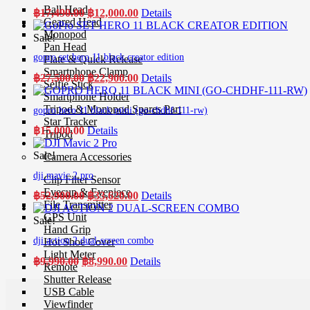
Ball Head
Original
Current
฿
17,490.00
฿
12,000.00
Details
Geared Head
price
price
Monopod
was:
is:
Sale!
Pan Head
฿17,490.00.
฿12,000.00.
gopro set hero 11 black creator edition
Plate & Quick Release
Smartphone Clamp
Original
Current
฿
27,500.00
฿
22,900.00
Details
Selfie Stick
price
price
Smartphone Holder
was:
is:
Tripod & Monopod Spares Part
gopro hero 11 black mini (go-chdhf-111-rw)
฿27,500.00.
฿22,900.00.
Star Tracker
฿
15,000.00
Details
Tripod
Sale!
Camera Accessories
dji mavic 2 pro
Clip Filter Sensor
Eyecup & Eyepiece
Original
Current
฿
52,900.00
฿
33,620.00
Details
File Transmitter
price
price
GPS Unit
was:
is:
Sale!
Hand Grip
฿52,900.00.
฿33,620.00.
dji action 2 dual-screen combo
Hot Shoe Cover
Light Meter
Original
Current
฿
9,990.00
฿
8,990.00
Details
Remote
price
price
Shutter Release
was:
is:
USB Cable
฿9,990.00.
฿8,990.00.
Viewfinder