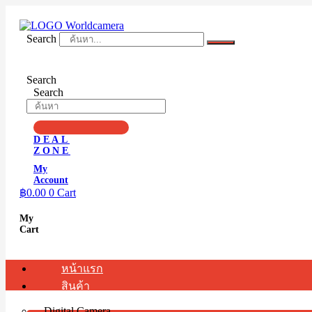
Skip
to
content
Search
Search
Search
DEAL
ZONE
My
Account
฿
0.00
0
Cart
My
Cart
หน้าแรก
สินค้า
Digital Camera