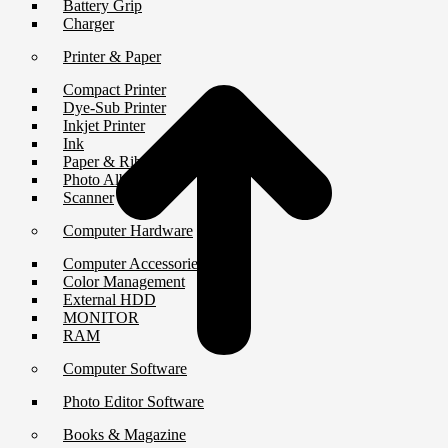
Battery Grip
Charger
t
T
Printer & Paper
Compact Printer
Dye-Sub Printer
Inkjet Printer
Ink
Paper & Ribbon
Photo Album
Scanner
Computer Hardware
Computer Accessories
Color Management
External HDD
MONITOR
RAM
Computer Software
Photo Editor Software
Books & Magazine