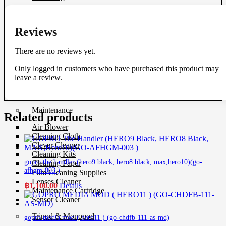
Protection Gear
Reviews
Body Cap
Cable Protector
Dry Cabinet
There are no reviews yet.
Housing
LCD Screen Protector
Only logged in customers who have purchased this product may
Silicone Case
leave a review.
Silica Gel
Vacuum Box
Maintenance
Related products
Air Blower
Cleaning Cloth
Clever Cleaner
Cleaning Kits
gopro the handler (hero9 black, hero8 black, max,hero10)(go-
Cleaning Paper
afhgm-003 )
Film Cleaning Supplies
Lenses Cleaner
฿
1,100.00
Details
Maintenance Cartridge
Sensor Cleaner
Tripod & Monopod
gopro media mod ( hero11 ) (go-chdfb-111-as-md)