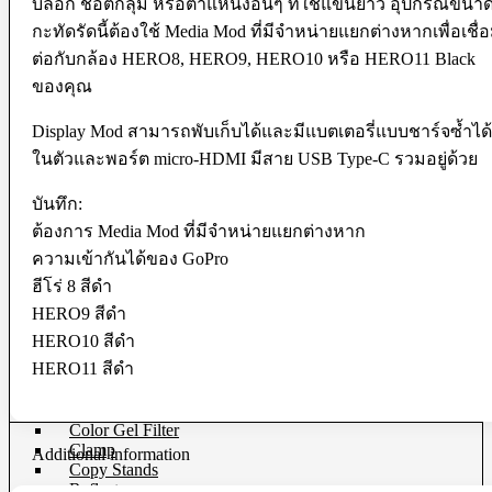
บล็อก ช็อตกลุ่ม หรือตำแหน่งอื่นๆ ที่ใช้แขนยาว อุปกรณ์ขนา
Microphone
Mixer
กะทัดรัดนี้ต้องใช้ Media Mod ที่มีจำหน่ายแยกต่างหากเพื่อเชื่
Parallax
ต่อกับกล้อง HERO8, HERO9, HERO10 หรือ HERO11 Black
Rigs
ของคุณ
Smartphone Clamp
Shoe Mount
Voice Recorder
Display Mod สามารถพับเก็บได้และมีแบตเตอรี่แบบชาร์จซ้ำได้
Windbuster & Wind Screen
ในตัวและพอร์ต micro-HDMI มีสาย USB Type-C รวมอยู่ด้วย
Wireless Microphone
Flash & Light
บันทึก:
ต้องการ Media Mod ที่มีจำหน่ายแยกต่างหาก
Continue Light
ความเข้ากันได้ของ GoPro
Flash
Ringlight
ฮีโร่ 8 สีดำ
Studio Light
HERO9 สีดำ
Studio BOX
HERO10 สีดำ
Studio House Equipment
HERO11 สีดำ
Background
Barndoors
Color Gel Filter
Clamp
Additional information
Copy Stands
Reflectors