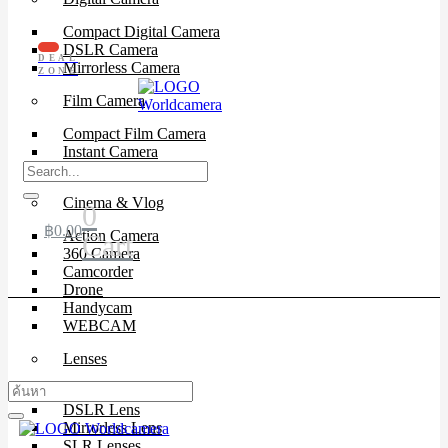
Compact Digital Camera
DSLR Camera
DEAL
Mirrorless Camera
ZONE
Film Camera
Compact Film Camera
Instant Camera
SLR Camera
Cinema & Vlog
0
฿
0.00
Action Camera
Cart
360 Camera
Camcorder
Drone
Handycam
WEBCAM
Lenses
Cinema Lenses
DSLR Lens
Mirrorless Lens
SLR Lenses