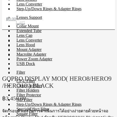
Lens Converter
Step-Up/Down Rings & Adapter Rings
0
Lenses Support
฿
0.00
Cart
Collar Mount
Extended Tube
Lens Cap
Lens Converter
Lens Hood
Mount Adapter
Macrolite Adapter
Power Zoom Adapter
USB Dock
Filter
GOPRO DISPLAY MOD( HERO8/HERO9
CP-L Filter
/HERO10 ) BLACK
Close-Up Filter
Filter Holders
Filter Protector
฿
3,450.00
ND Filter
Step-Up/Down Rings & Adapter Rings
Special Effect Filter
จัดกรอบตัวเองในการดำเนินการได้อย่างง่ายดายด้วยหน้าจอ
Square Filter