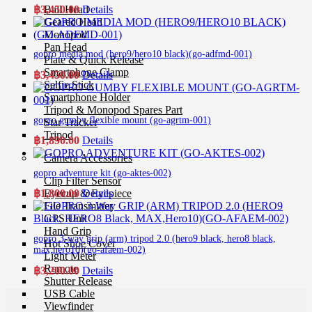
฿
3,450.00
Details
Ball Head
Geared Head
Monopod
Pan Head
gopro media mod (hero9/hero10 black)(go-adfmd-001)
Plate & Quick Release
Smartphone Clamp
฿
3,450.00
Details
Selfie Stick
Smartphone Holder
Tripod & Monopod Spares Part
gopro gumby flexible mount (go-agrtm-001)
Star Tracker
Tripod
฿
1,890.00
Details
Camera Accessories
gopro adventure kit (go-aktes-002)
Clip Filter Sensor
Eyecup & Eyepiece
฿
1,800.00
Details
File Transmitter
GPS Unit
Hand Grip
gopro 3-way grip (arm) tripod 2.0 (hero9 black, hero8 black,
Hot Shoe Cover
max,hero10)(go-afaem-002)
Light Meter
Remote
฿
3,200.00
Details
Shutter Release
USB Cable
Viewfinder