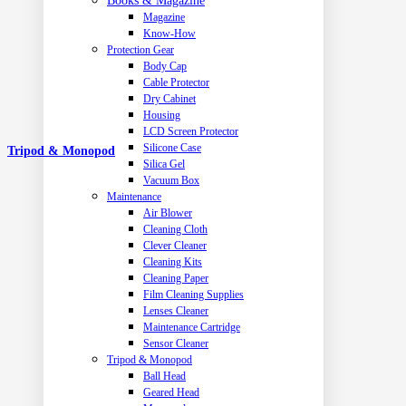
Books & Magazine
Magazine
Know-How
Protection Gear
Body Cap
Cable Protector
Dry Cabinet
Housing
LCD Screen Protector
Silicone Case
Tripod & Monopod
Silica Gel
Vacuum Box
Maintenance
Air Blower
Cleaning Cloth
Clever Cleaner
Cleaning Kits
Cleaning Paper
Film Cleaning Supplies
Lenses Cleaner
Maintenance Cartridge
Sensor Cleaner
Tripod & Monopod
Ball Head
Geared Head