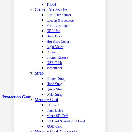
Tripod
Camera Accessories
Clip Filter Sensor
Eyecup & Eyepiece
File Transmitter
GPS Unit
Hand Grip
Hot Shoe Cover
Light Meter
Remote
Shutter Release
USB Cable
Viewfinder
Strap
Camera Strap
Hand Strap
Quick Strap
Wrist Strap
Protection Gear
Memory Card
CF Card
Flash Drive
Micro SD Card
SD Card & Wi-Fi SD Card
XQD Card
Memory Card Accessories