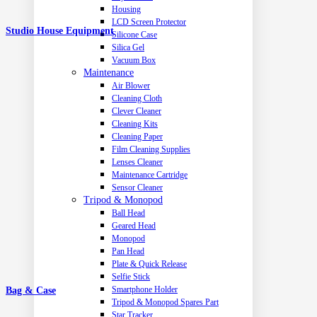
Housing
LCD Screen Protector
Studio House Equipment
Silicone Case
Silica Gel
Vacuum Box
Maintenance
Air Blower
Cleaning Cloth
Clever Cleaner
Cleaning Kits
Cleaning Paper
Film Cleaning Supplies
Lenses Cleaner
Maintenance Cartridge
Sensor Cleaner
Tripod & Monopod
Ball Head
Geared Head
Monopod
Pan Head
Plate & Quick Release
Selfie Stick
Smartphone Holder
Bag & Case
Tripod & Monopod Spares Part
Star Tracker