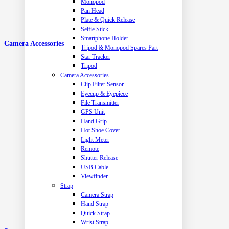
Monopod
Pan Head
Plate & Quick Release
Selfie Stick
Smartphone Holder
Camera Accessories
Tripod & Monopod Spares Part
Star Tracker
Tripod
Camera Accessories
Clip Filter Sensor
Eyecup & Eyepiece
File Transmitter
GPS Unit
Hand Grip
Hot Shoe Cover
Light Meter
Remote
Shutter Release
USB Cable
Viewfinder
Strap
Camera Strap
Hand Strap
Quick Strap
Wrist Strap