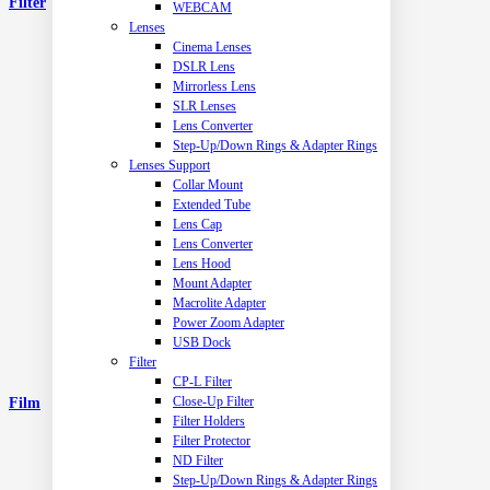
Filter
WEBCAM
Lenses
Cinema Lenses
DSLR Lens
Mirrorless Lens
SLR Lenses
Lens Converter
Step-Up/Down Rings & Adapter Rings
Lenses Support
Collar Mount
Extended Tube
Lens Cap
Lens Converter
Lens Hood
Mount Adapter
Macrolite Adapter
Power Zoom Adapter
USB Dock
Filter
CP-L Filter
Close-Up Filter
Film
Filter Holders
Filter Protector
ND Filter
Step-Up/Down Rings & Adapter Rings