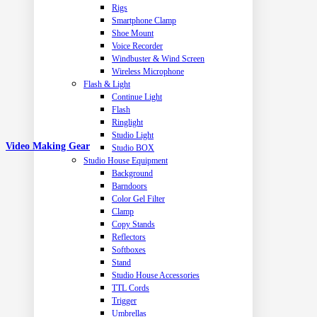
Rigs
Smartphone Clamp
Shoe Mount
Voice Recorder
Windbuster & Wind Screen
Wireless Microphone
Flash & Light
Continue Light
Flash
Ringlight
Studio Light
Video Making Gear
Studio BOX
Studio House Equipment
Background
Barndoors
Color Gel Filter
Clamp
Copy Stands
Reflectors
Softboxes
Stand
Studio House Accessories
TTL Cords
Trigger
Umbrellas