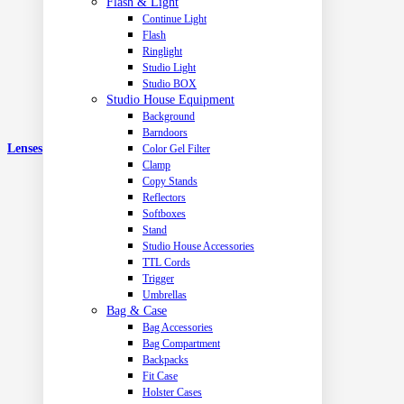
Flash & Light
Continue Light
Flash
Ringlight
Studio Light
Studio BOX
Studio House Equipment
Background
Barndoors
Lenses
Color Gel Filter
Clamp
Copy Stands
Reflectors
Softboxes
Stand
Studio House Accessories
TTL Cords
Trigger
Umbrellas
Bag & Case
Bag Accessories
Bag Compartment
Backpacks
Fit Case
Holster Cases