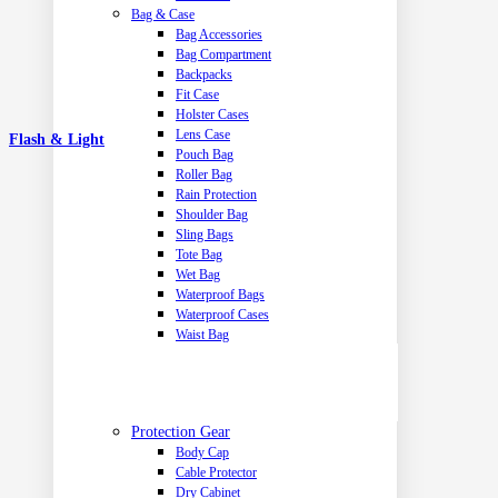
Bag & Case
Bag Accessories
Bag Compartment
Backpacks
Fit Case
Holster Cases
Lens Case
Flash & Light
Pouch Bag
Roller Bag
Rain Protection
Shoulder Bag
Sling Bags
Tote Bag
Wet Bag
Waterproof Bags
Waterproof Cases
Waist Bag
Protection Gear
Body Cap
Cable Protector
Dry Cabinet