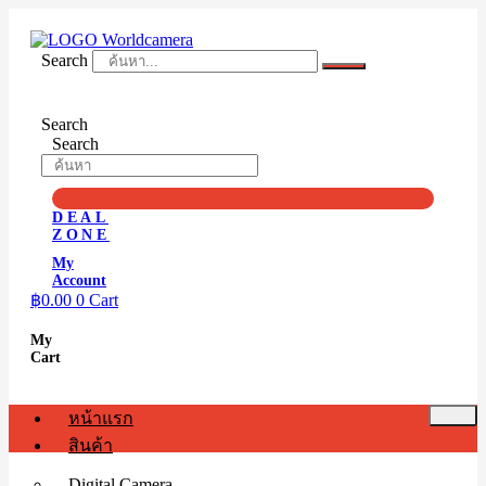
Skip
to
content
Search
Search
Search
DEAL
ZONE
My
Account
฿
0.00
0
Cart
My
Cart
หน้าแรก
สินค้า
Digital Camera