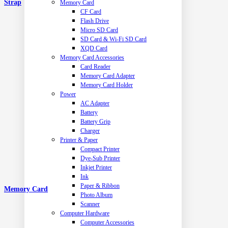
Strap
Memory Card
CF Card
Flash Drive
Micro SD Card
SD Card & Wi-Fi SD Card
XQD Card
Memory Card Accessories
Card Reader
Memory Card Adapter
Memory Card Holder
Power
AC Adapter
Battery
Battery Grip
Charger
Printer & Paper
Compact Printer
Dye-Sub Printer
Inkjet Printer
Ink
Paper & Ribbon
Memory Card
Photo Album
Scanner
Computer Hardware
Computer Accessories