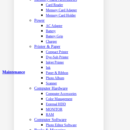
Card Reader
Memory Card Adapter
Memory Card Holder
Power
AC Adapter
Battery
Battery Grip
Charger
Printer & Paper
Compact Printer
Dye-Sub Printer
Inkjet Printer
Ink
Maintenance
Paper & Ribbon
Photo Album
Scanner
Computer Hardware
Computer Accessories
Color Management
External HDD
MONITOR
RAM
Computer Software
Photo Editor Software