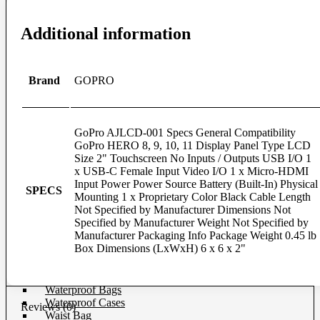
Softboxes
Stand
Additional information
Studio House Accessories
TTL Cords
Trigger
Umbrellas
Brand
GOPRO
Bag & Case
Bag Accessories
GoPro AJLCD-001 Specs General Compatibility
Bag Compartment
GoPro HERO 8, 9, 10, 11 Display Panel Type LCD
Backpacks
Size 2" Touchscreen No Inputs / Outputs USB I/O 1
Fit Case
x USB-C Female Input Video I/O 1 x Micro-HDMI
Holster Cases
Input Power Power Source Battery (Built-In) Physical
Lens Case
SPECS
Mounting 1 x Proprietary Color Black Cable Length
Pouch Bag
Not Specified by Manufacturer Dimensions Not
Roller Bag
Specified by Manufacturer Weight Not Specified by
Rain Protection
Manufacturer Packaging Info Package Weight 0.45 lb
Shoulder Bag
Box Dimensions (LxWxH) 6 x 6 x 2"
Sling Bags
Tote Bag
Wet Bag
Waterproof Bags
Waterproof Cases
Reviews (0)
Waist Bag