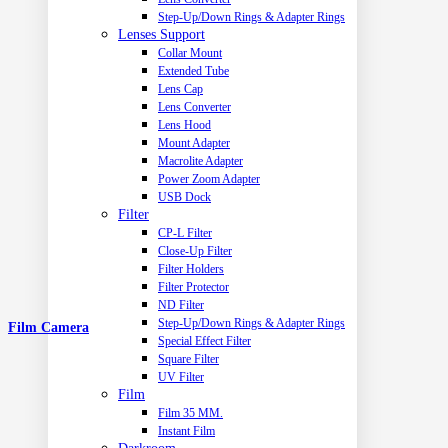
Step-Up/Down Rings & Adapter Rings
Lenses Support
Collar Mount
Extended Tube
Lens Cap
Lens Converter
Lens Hood
Mount Adapter
Macrolite Adapter
Power Zoom Adapter
USB Dock
Filter
CP-L Filter
Close-Up Filter
Filter Holders
Filter Protector
ND Filter
Step-Up/Down Rings & Adapter Rings
Film Camera
Special Effect Filter
Square Filter
UV Filter
Film
Film 35 MM.
Instant Film