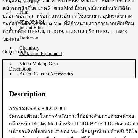
กล้องหน้า Display Mod สำหรับ HERO8/9/10/11 BlackจากGoPro
UV Filter
หน้าจอพลิกขึ้นขนาด 2" ของ Mod นี้สมบูรณ์แบบสำหรับวิดีโอ
Film
บล็อก ช็อตกลุ่ม หรือตำแหน่งอื่นๆ ที่ใช้แขนยาว อุปกรณ์ขนาด
Film 35 MM.
กะทัดรัดนี้ต้องใช้ Media Mod ที่มีจำหน่ายแยกต่างหากเพื่อเชื่อม
Instant Film
ต่อกับกล้อง HERO8, HERO9, HERO10 หรือ HERO11 Black
Darkroom
ของคุณ
Chemistry
Out of stock
Darkroom Equipment
Video Making Gear
Description
Action Camera Accessories
Pole & Boompole
Connector Cable
Control Cable
Description
Dollies
Drone Accessories
Gimbals & Accessories
ภาพรวมGoPro AJLCD-001
Headphone
จัดกรอบตัวเองในการดำเนินการได้อย่างง่ายดายด้วยหน้าจอ
Live Streaming Device
กล้องหน้า Display Mod สำหรับ HERO8/9/10/11 BlackจากGoP
Matte Boxes & Accessories
MIC Cable
หน้าจอพลิกขึ้นขนาด 2" ของ Mod นี้สมบูรณ์แบบสำหรับวิดีโอ
Mic & Audio Adapter