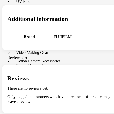
UV Filter
Film
Additional information
Film 35 MM.
Instant Film
Darkroom
Brand
FUJIFILM
Chemistry
Darkroom Equipment
Video Making Gear
Reviews (0)
Action Camera Accessories
Pole & Boompole
Connector Cable
Control Cable
Reviews
Dollies
Drone Accessories
There are no reviews yet.
Gimbals & Accessories
Headphone
Only logged in customers who have purchased this product may
Live Streaming Device
leave a review.
Matte Boxes & Accessories
MIC Cable
Mic & Audio Adapter