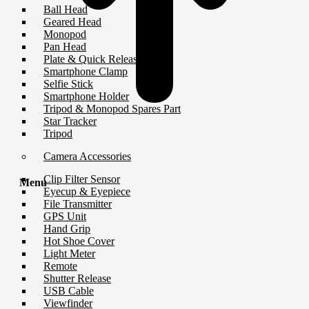
Ball Head
Geared Head
Monopod
Pan Head
Plate & Quick Release
Smartphone Clamp
Selfie Stick
Smartphone Holder
Tripod & Monopod Spares Part
Star Tracker
Tripod
Camera Accessories
Clip Filter Sensor
Menu
Eyecup & Eyepiece
File Transmitter
GPS Unit
Hand Grip
Hot Shoe Cover
Light Meter
Remote
Shutter Release
USB Cable
Viewfinder