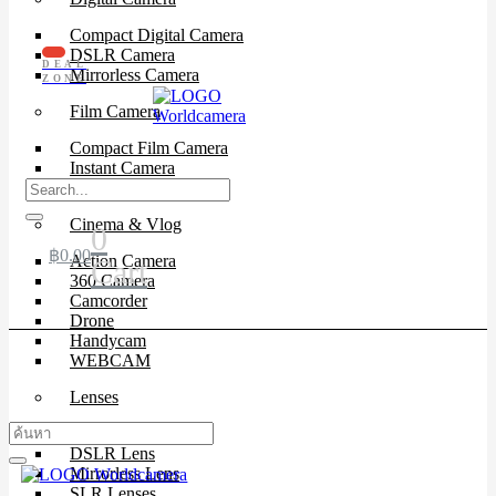
Compact Digital Camera
DSLR Camera
DEAL
Mirrorless Camera
ZONE
Film Camera
Compact Film Camera
Instant Camera
SLR Camera
Cinema & Vlog
0
฿
0.00
Action Camera
Cart
360 Camera
Camcorder
Drone
Handycam
WEBCAM
Lenses
Cinema Lenses
DSLR Lens
Mirrorless Lens
SLR Lenses