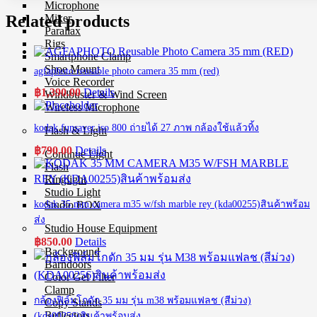
Microphone
Related products
Mixer
Parallax
Rigs
Smartphone Clamp
Shoe Mount
agfaphoto reusable photo camera 35 mm (red)
Voice Recorder
฿
1,390.00
Details
Windbuster & Wind Screen
Wireless Microphone
kodak funsaver iso 800 ถ่ายได้ 27 ภาพ กล้องใช้แล้วทิ้ง
Flash & Light
฿
790.00
Details
Continue Light
Flash
Ringlight
Studio Light
kodak 35 mm camera m35 w/fsh marble rey (kda00255)สินค้าพร้อม
Studio BOX
ส่ง
Studio House Equipment
฿
850.00
Details
Background
Barndoors
Color Gel Filter
Clamp
กล้องฟิล์มโกดัก 35 มม รุ่น m38 พร้อมแฟลช (สีม่วง)
Copy Stands
Reflectors
(kda00256)สินค้าพร้อมส่ง