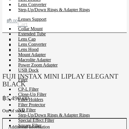
Lens Converter
Step-Up/Down Rings & Adapter Rings
0
Lenses Support
฿
0.00
Cart
Collar Mount
Extended Tube
Lens Cap
Lens Converter
Lens Hood
Mount Adapter
Macrolite Adapter
Power Zoom Adapter
USB Dock
FUJI INSTAX MINI LIPLAY ELEGANT
Filter
BLACK
CP-L Filter
Close-Up Filter
฿
5,490.00
Filter Holders
Filter Protector
ND Filter
Out of stock
Step-Up/Down Rings & Adapter Rings
Special Effect Filter
Square Filter
Additional information