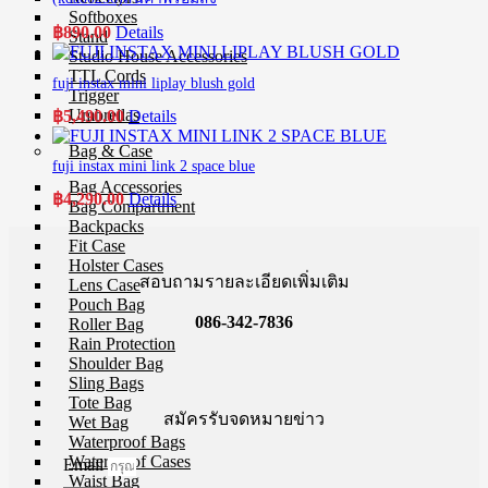
Softboxes
฿
890.00
Details
Stand
Studio House Accessories
TTL Cords
fuji instax mini liplay blush gold
Trigger
Umbrellas
฿
5,490.00
Details
Bag & Case
fuji instax mini link 2 space blue
Bag Accessories
฿
4,290.00
Details
Bag Compartment
Backpacks
Fit Case
Holster Cases
สอบถามรายละเอียดเพิ่มเติม
Lens Case
Pouch Bag
086-342-7836
Roller Bag
Rain Protection
Shoulder Bag
Sling Bags
Tote Bag
สมัครรับจดหมายข่าว
Wet Bag
Waterproof Bags
Waterproof Cases
Email
Waist Bag