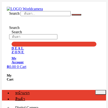
Skip
to
content
Search
Search
Search
DEAL
ZONE
My
Account
฿
0.00
0
Cart
My
Cart
หน้าแรก
สินค้า
Digital Camera