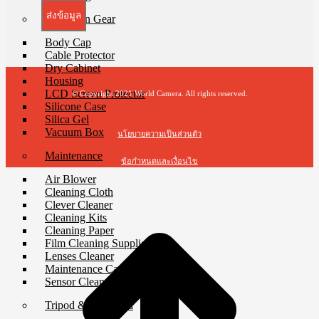
ส่งข้อมูล
Protection Gear
Body Cap
Cable Protector
Dry Cabinet
Housing
LCD Screen Protector
© Copyright 2021 World Camera. All rights reserved.
Silicone Case
Silica Gel
Vacuum Box
นโยบายความเป็นส่วนตัว
Maintenance
ข้อกำหนดและเงื่อนไข
Air Blower
Cleaning Cloth
t
Clever Cleaner
T
Cleaning Kits
Cleaning Paper
Film Cleaning Supplies
Lenses Cleaner
Maintenance Cartridge
Sensor Cleaner
Tripod & Monopod