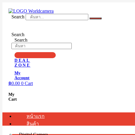
Skip
to
content
Search
Search
Search
DEAL
ZONE
My
Account
฿
0.00
0
Cart
My
Cart
หน้าแรก
สินค้า
Digital Camera