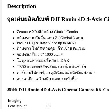
Microphone
Description
Mixer
Parallax
Rigs
จุดเด่นผลิตภัณฑ์ DJI Ronin 4D 4-Axis
Smartphone Clamp
Shoe Mount
Voice Recorder
Zenmuse X9-6K กล้อง Gimbal Combo
Windbuster & Wind Screen
Wireless Microphone
กล้องระบบกันสั่น แกน Z / Gimbal 3 แกน
ProRes HQ & Raw Video up to 6K60
Flash & Light
ด้านขวา โฟกัส/ควบคุม, ด้านซ้าย Pan/Tilt
Continue Light
จอทัชสกรีน 5.5″ 1000 cd/m²
Flash
โมดูลค้นหาระยะ/โฟกัส LiDAR
Ringlight
Studio Light
TB50 แบตเตอรี่อัจฉริยะ, เมาท์, แท่นชาร์จ
Studio BOX
คาร์บอนไฟเบอร์, อะลูมิเนียมแมกนีเซียมอัลลอย
Studio House Equipment
สายเคเบิล, เครื่องมือ และกระเป๋าหิ้ว
Background
สเปค DJI Ronin 4D 4-Axis Cinema Camera 6K C
Barndoors
Color Gel Filter
Clamp
Imaging
Copy Stands
Lens Mount
DL
Reflectors