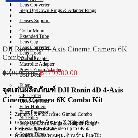
Lens Converter
Step-Up/Down Rings & Adapter Rings
Lenses Support
Collar Mount
Extended Tube
Lens Cap
Lens Converter
DJI Ronin 4D 4-Axis Cinema Camera 6K
Lens Hood
Combo Kit
Mount Adapter
Macrolite Adapter
Power Zoom Adapter
Original
Current
฿
179,000.00
฿
238,900.00
USB Dock
price
price
Filter
was:
is:
จุดเด่นผลิตภัณฑ์ DJI Ronin 4D 4-Axis
฿238,900.00.
฿179,000.00.
CP-L Filter
Cinema Camera 6K Combo Kit
Close-Up Filter
Filter Holders
Filter Protector
Zenmuse X9-6K กล้อง Gimbal Combo
ND Filter
กล้องระบบกันสั่น แกน Z / Gimbal 3 แกน
Step-Up/Down Rings & Adapter Rings
ProRes HQ & Raw Video up to 6K60
Special Effect Filter
Square Filter
ด้านขวา โฟกัส/ควบคุม, ด้านซ้าย Pan/Tilt