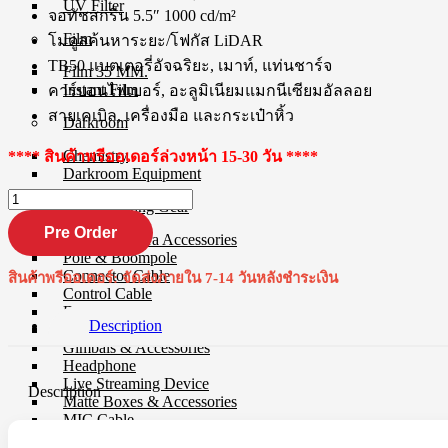
UV Filter
จอทัชสกรีน 5.5″ 1000 cd/m²
Film
โมดูลค้นหาระยะ/โฟกัส LiDAR
TB50 แบตเตอรี่อัจฉริยะ, เมาท์, แท่นชาร์จ
Film 35 MM.
Instant Film
คาร์บอนไฟเบอร์, อะลูมิเนียมแมกนีเซียมอัลลอย
สายเคเบิล, เครื่องมือ และกระเป๋าหิ้ว
Darkroom
Chemistry
**** สินค้าพรีออเดอร์ล่วงหน้า 15-30 วัน ****
Darkroom Equipment
DJI
Video Making Gear
Ronin
4D
Pre Order
Action Camera Accessories
4-
Pole & Boompole
Axis
Connector Cable
สินค้าพรีออเดอร์: จัดส่งภายใน 7-14 วันหลังชำระเงิน
Cinema
Control Cable
Camera
Dollies
6K
Description
Drone Accessories
Combo
Gimbals & Accessories
Kit
Headphone
quantity
Live Streaming Device
Description
Matte Boxes & Accessories
MIC Cable
Mic & Audio Adapter