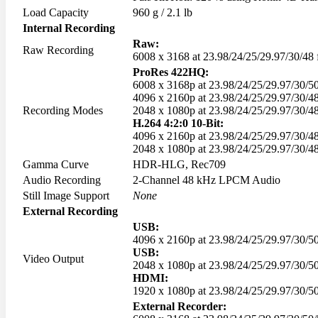
Load Capacity
960 g / 2.1 lb
Protection Gear
Internal Recording
Body Cap
Raw:
Raw Recording
Cable Protector
6008 x 3168 at 23.98/24/25/29.97/30/48 
Dry Cabinet
ProRes 422HQ:
Housing
6008 x 3168p at 23.98/24/25/29.97/30/50
LCD Screen Protector
4096 x 2160p at 23.98/24/25/29.97/30/4
Silicone Case
Recording Modes
2048 x 1080p at 23.98/24/25/29.97/30/4
Silica Gel
H.264 4:2:0 10-Bit:
Vacuum Box
4096 x 2160p at 23.98/24/25/29.97/30/4
2048 x 1080p at 23.98/24/25/29.97/30/4
Maintenance
Gamma Curve
HDR-HLG, Rec709
Air Blower
Audio Recording
2-Channel 48 kHz LPCM Audio
Cleaning Cloth
Still Image Support
None
Clever Cleaner
External Recording
Cleaning Kits
USB:
Cleaning Paper
4096 x 2160p at 23.98/24/25/29.97/30/50
Film Cleaning Supplies
USB:
Lenses Cleaner
Video Output
2048 x 1080p at 23.98/24/25/29.97/30/50
Maintenance Cartridge
HDMI:
Sensor Cleaner
1920 x 1080p at 23.98/24/25/29.97/30/50
Tripod & Monopod
External Recorder: