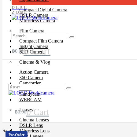
DEAL
Compact Digital Camera
ZONE
DSLR Camera
Mirrorless Camera
Film Camera
Compact Film Camera
Instant Camera
0
Cart
฿
0.00
SLR Camera
Cinema & Vlog
Action Camera
360 Camera
Camcorder
Drone
Handycam
WEBCAM
0
Cart
Lenses
฿
0.00
Cinema Lenses
DSLR Lens
Sale!
Mirrorless Lens
Pre-Order
SLR Lenses