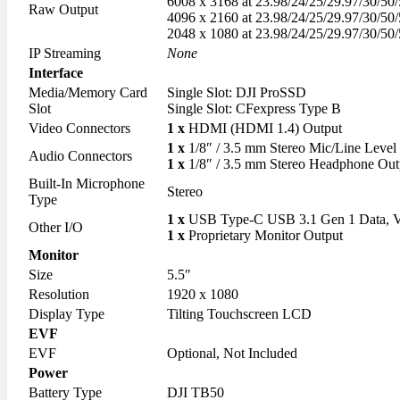
6008 x 3168 at 23.98/24/25/29.97/30/50/
Raw Output
Ball Head
4096 x 2160 at 23.98/24/25/29.97/30/50/
Geared Head
2048 x 1080 at 23.98/24/25/29.97/30/50/
Monopod
IP Streaming
None
Pan Head
Interface
Plate & Quick Release
Smartphone Clamp
Media/Memory Card
Single Slot: DJI ProSSD
Selfie Stick
Slot
Single Slot: CFexpress Type B
Smartphone Holder
Video Connectors
1 x
HDMI (HDMI 1.4) Output
Tripod & Monopod Spares Part
1 x
1/8″ / 3.5 mm Stereo Mic/Line Level
Audio Connectors
Star Tracker
1 x
1/8″ / 3.5 mm Stereo Headphone Out
Tripod
Built-In Microphone
Stereo
Type
Camera Accessories
1 x
USB Type-C USB 3.1 Gen 1 Data, V
Other I/O
Clip Filter Sensor
1 x
Proprietary Monitor Output
Eyecup & Eyepiece
Monitor
File Transmitter
Size
5.5″
GPS Unit
Resolution
1920 x 1080
Hand Grip
Hot Shoe Cover
Display Type
Tilting Touchscreen LCD
Light Meter
EVF
Remote
EVF
Optional, Not Included
Shutter Release
Power
USB Cable
Viewfinder
Battery Type
DJI TB50