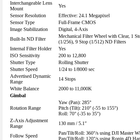
Interchangeable Lens
Softboxes
Yes
Mount
Stand
Sensor Resolution
Effective: 24.1 Megapixel
Studio House Accessories
TTL Cords
Sensor Type
Full-Frame CMOS
Trigger
Image Stabilization
Digital, 4-Axis
Umbrellas
Mechanical Filter Wheel with Clear, 1 Stop
Built-In ND Filter
(1/256), 9 Stop (1/512) ND Filters
Bag & Case
Internal Filter Holder
Yes
Bag Accessories
ISO Sensitivity
200 to 12,800
Bag Compartment
Shutter Type
Rolling Shutter
Backpacks
Shutter Speed
1/24 to 1/8000 sec
Fit Case
Holster Cases
Advertised Dynamic
14 Stops
Lens Case
Range
Pouch Bag
White Balance
2000 to 11,000K
Roller Bag
Gimbal
Rain Protection
Yaw (Pan): 285°
Shoulder Bag
Rotation Range
Pitch (Tilt): 210° (-55 to 155°)
Sling Bags
Roll: 70° (-35 to 35°)
Tote Bag
Z-Axis Adjustment
Wet Bag
130 mm / 5.1″
Range
Waterproof Bags
Waterproof Cases
Pan/Tilt/Roll: 360°/s using DJI Master W
Follow Speed
Waist Bag
Pan/Tilt/Roll: 120°/s using Ronin 4D Ha