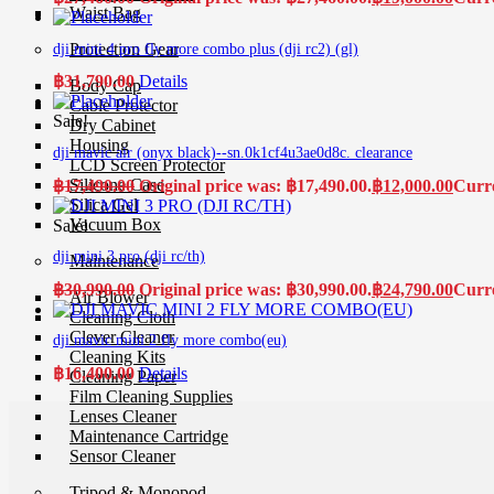
Waist Bag
Protection Gear
dji mini 4 pro fly more combo plus (dji rc2) (gl)
฿
31,790.00
Details
Body Cap
Cable Protector
Sale!
Dry Cabinet
Housing
dji mavic air (onyx black)--sn.0k1cf4u3ae0d8c. clearance
LCD Screen Protector
Silicone Case
฿
17,490.00
Original price was: ฿17,490.00.
฿
12,000.00
Curre
Silica Gel
Vacuum Box
Sale!
dji mini 3 pro (dji rc/th)
Maintenance
฿
30,990.00
Original price was: ฿30,990.00.
฿
24,790.00
Curre
Air Blower
Cleaning Cloth
Clever Cleaner
dji mavic mini 2 fly more combo(eu)
Cleaning Kits
฿
16,400.00
Details
Cleaning Paper
Film Cleaning Supplies
Lenses Cleaner
Maintenance Cartridge
Sensor Cleaner
Tripod & Monopod