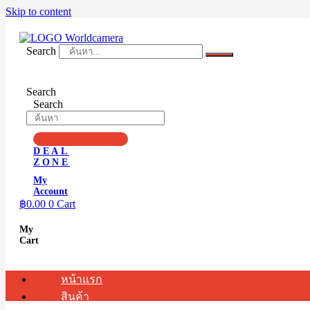
Skip to content
Search
Search
Search
DEAL
ZONE
My
Account
฿
0.00
0
Cart
My
Cart
หน้าแรก
สินค้า