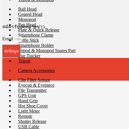
Ball Head
Geared Head
Monopod
Pan Head
สมัครรับจดหมายข่าว
Plate & Quick Release
Smartphone Clamp
Email
Selfie Stick
Smartphone Holder
Tripod & Monopod Spares Part
ส่งข้อมูล
Star Tracker
Tripod
Camera Accessories
Clip Filter Sensor
Eyecup & Eyepiece
File Transmitter
GPS Unit
Hand Grip
Hot Shoe Cover
Light Meter
Remote
Shutter Release
USB Cable