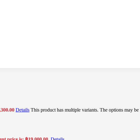
,300.00
Details
This product has multiple variants. The options may be
nt price is: ฿19,000.00.
Details