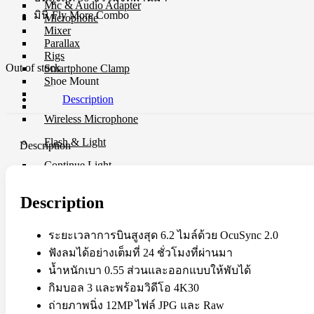
Mic & Audio Adapter
มินิ Fly More Combo
Microphone
Mixer
Parallax
Rigs
Out of stock
Smartphone Clamp
Shoe Mount
Voice Recorder
Description
Windbuster & Wind Screen
Wireless Microphone
Flash & Light
Description
Continue Light
Flash
Ringlight
Description
Studio Light
Studio BOX
ระยะเวลาการบินสูงสุด 6.2 ไมล์ด้วย OcuSync 2.0
Studio House Equipment
ฟังลมได้อย่างเต็มที่ 24 ชั่วโมงที่ผ่านมา
Background
น้ำหนักเบา 0.55 ส่วนและออกแบบให้พับได้
Barndoors
Color Gel Filter
กิมบอล 3 และพร้อมวิดีโอ 4K30
Clamp
ถ่ายภาพนิ่ง 12MP ไฟล์ JPG และ Raw
Copy Stands