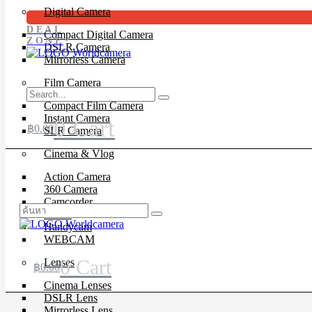
Digital Camera
DEAL
Compact Digital Camera
ZONE
DSLR Camera
Mirrorless Camera
Film Camera
Compact Film Camera
Instant Camera
0
Cart
฿
0.00
SLR Camera
Cinema & Vlog
Action Camera
360 Camera
Camcorder
Drone
Handycam
WEBCAM
0
Cart
Lenses
฿
0.00
Cinema Lenses
DSLR Lens
Mirrorless Lens