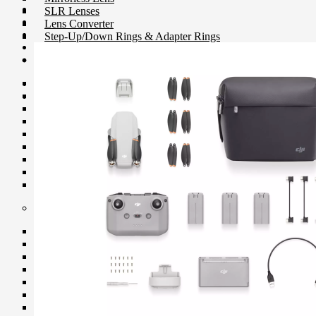
SLR Lenses
Lens Converter
Step-Up/Down Rings & Adapter Rings
Lenses Support
Collar Mount
Extended Tube
Lens Cap
Lens Converter
Lens Hood
Mount Adapter
Macrolite Adapter
Power Zoom Adapter
USB Dock
Filter
CP-L Filter
Close-Up Filter
Filter Holders
Filter Protector
ND Filter
Step-Up/Down Rings & Adapter Rings
Special Effect Filter