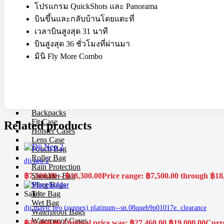
โปรแกรม QuickShots และ Panorama
Reflectors
Softboxes
บินขึ้นและกลับบ้านโดยแตะที่
Stand
เวลาบินสูงสุด 31 นาที
Studio House Accessories
บินสูงสุด 36 ชั่วโมงที่ผ่านมา
TTL Cords
Trigger
มินิ Fly More Combo
Umbrellas
Bag & Case
Bag Accessories
Bag Compartment
Backpacks
Fit Case
Related products
Holster Cases
Lens Case
Pouch Bag
Roller Bag
dji neo 2
Rain Protection
฿
7,500.00
–
฿
18,300.00
Price range: ฿7,500.00 through ฿18
Shoulder Bag
Sling Bags
Sale!
Tote Bag
Wet Bag
dji mavic pro (synnex) platinum--sn.08queb9p01017e. clearance
Waterproof Bags
Waterproof Cases
฿
27,460.00
Original price was: ฿27,460.00.
฿
19,000.00
Curre