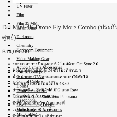
Square Filter
UV Filter
Film
Film 35 MM.
DJI Mini 4K Drone Fly More Combo (ประกั
Instant Film
ศูนย์)
Darkroom
Chemistry
Darkroom Equipment
฿
14,090.00
Video Making Gear
ระยะเวลาการบินสูงสุด 6.2 ไมล์ด้วย OcuSync 2.0
Action Camera Accessories
ฟังลมได้อย่างเต็มที่ 24 ชั่วโมงที่ผ่านมา
Pole & Boompole
Connector Cable
น้ำหนักเบา 0.55 ส่วนและออกแบบให้พับได้
Control Cable
กิมบอล 3 และพร้อมวิดีโอ 4K30
Dollies
ถ่ายภาพนิ่ง 12MP ไฟล์ JPG และ Raw
Drone Accessories
Gimbals & Accessories
โปรแกรม QuickShots และ Panorama
Headphone
บินขึ้นและกลับบ้านโดยแตะที่
Live Streaming Device
เวลาบินสูงสุด 31 นาที
Matte Boxes & Accessories
MIC Cable
บินสูงสุด 36 ชั่วโมงที่ผ่านมา