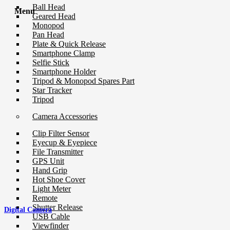
Ball Head
Menu
Geared Head
Monopod
Pan Head
Plate & Quick Release
Smartphone Clamp
Selfie Stick
Smartphone Holder
Tripod & Monopod Spares Part
Star Tracker
Tripod
Camera Accessories
Clip Filter Sensor
Eyecup & Eyepiece
File Transmitter
GPS Unit
Hand Grip
Hot Shoe Cover
Light Meter
Remote
Shutter Release
Digital Camera
USB Cable
Viewfinder