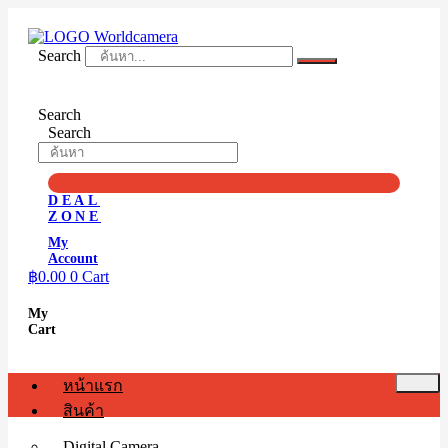
Skip
to
content
Search
Search
Search
DEAL
ZONE
My
Account
฿
0.00
0
Cart
My
Cart
หน้าแรก
สินค้า
Digital Camera