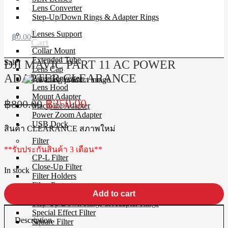
Lens Converter
Step-Up/Down Rings & Adapter Rings
0
Lenses Support
฿
0.00
Cart
Collar Mount
Extended Tube
Sale!
DJI MAVIC PART 11 AC POWER
Lens Cap
ADAPTER CLEARANCE
Lens Converter
Lens Hood
Mount Adapter
Original
Current
฿
250.00
฿
800.00
Macrolite Adapter
price
price
Power Zoom Adapter
USB Dock
was:
is:
สินค้า CLEARANCE สภาพใหม่
฿800.00.
฿250.00.
Filter
**รับประกันสินค้า 3 เดือน**
CP-L Filter
Close-Up Filter
In stock
Filter Holders
Filter Protector
DJI
Add to cart
ND Filter
MAVIC
Step-Up/Down Rings & Adapter Rings
PART
Special Effect Filter
11
Description
Square Filter
AC