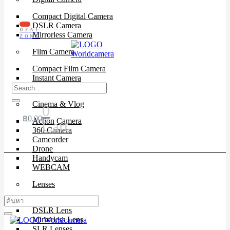
Compact Digital Camera
DSLR Camera
DEAL
Mirrorless Camera
ZONE
Film Camera
Compact Film Camera
Instant Camera
SLR Camera
Cinema & Vlog
0
฿
0.00
Action Camera
Cart
360 Camera
Camcorder
Drone
Handycam
WEBCAM
Lenses
Cinema Lenses
DSLR Lens
Mirrorless Lens
SLR Lenses