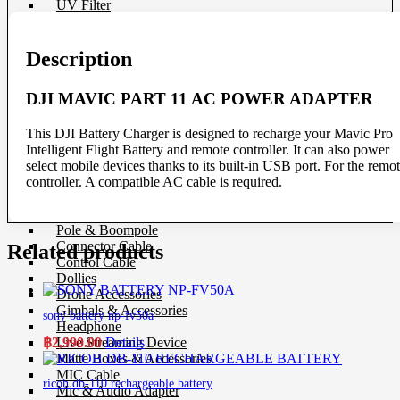
UV Filter
POWER
ADAPTER
Film
CLEARANCE
Description
quantity
Film 35 MM.
Instant Film
DJI MAVIC PART 11 AC POWER ADAPTER
Darkroom
This DJI Battery Charger is designed to recharge your Mavic Pro
Chemistry
Intelligent Flight Battery and remote controller. It can also power
Darkroom Equipment
select mobile devices thanks to its built-in USB port. For the remo
controller. A compatible AC cable is required.
Video Making Gear
Action Camera Accessories
Pole & Boompole
Connector Cable
Related products
Control Cable
Dollies
Drone Accessories
Gimbals & Accessories
sony battery np-fv50a
Headphone
฿
2,990.00
Details
Live Streaming Device
Matte Boxes & Accessories
MIC Cable
ricoh db-110 rechargeable battery
Mic & Audio Adapter