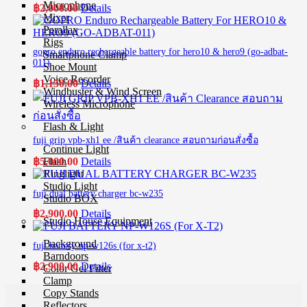
Microphone
฿
2,000.00
Details
Mixer
Parallax
Rigs
gopro enduro rechargeable battery for hero10 & hero9 (go-adbat-
Smartphone Clamp
011)
Shoe Mount
Voice Recorder
฿
1,150.00
Details
Windbuster & Wind Screen
Wireless Microphone
Flash & Light
fuji grip vpb-xh1 ee /สินค้า clearance สอบถามก่อนสั่งซื้อ
Continue Light
Flash
฿
5,000.00
Details
Ringlight
Studio Light
fuji dual battery charger bc-w235
Studio BOX
฿
2,900.00
Details
Studio House Equipment
Background
fuji battery np-w126s (for x-t2)
Barndoors
฿
2,900.00
Details
Color Gel Filter
Clamp
Copy Stands
Reflectors