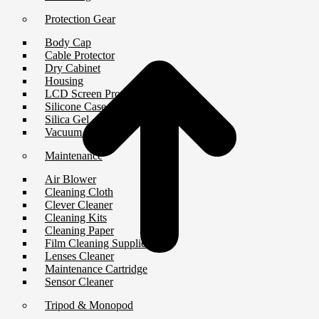
Protection Gear
t
T
Body Cap
Cable Protector
Dry Cabinet
Housing
LCD Screen Protector
Silicone Case
Silica Gel
Vacuum Box
Maintenance
Air Blower
Cleaning Cloth
Clever Cleaner
Cleaning Kits
Cleaning Paper
Film Cleaning Supplies
Lenses Cleaner
Maintenance Cartridge
Sensor Cleaner
Tripod & Monopod