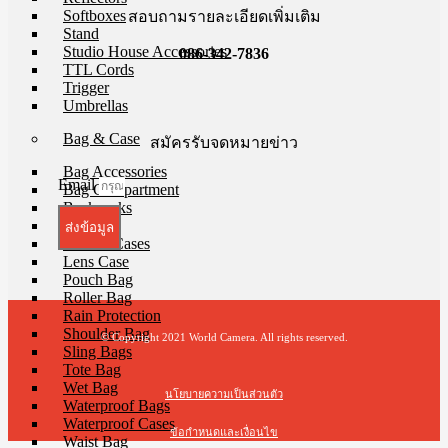
Softboxes
สอบถามรายละเอียดเพิ่มเติม
Stand
Studio House Accessories
086-342-7836
TTL Cords
Trigger
Umbrellas
Bag & Case
สมัครรับจดหมายข่าว
Bag Accessories
Email
Bag Compartment
Backpacks
Fit Case
ส่งข้อมูล
Holster Cases
Lens Case
Pouch Bag
Roller Bag
Rain Protection
Shoulder Bag
© Copyright 2021 World Camera. All rights reserved.
Sling Bags
Tote Bag
Wet Bag
นโยบายความเป็นส่วนตัว
Waterproof Bags
Waterproof Cases
ข้อกำหนดและเงื่อนไข
Waist Bag