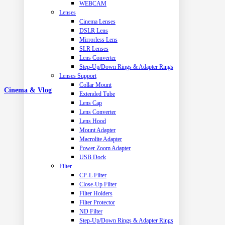
WEBCAM
Lenses
Cinema Lenses
DSLR Lens
Mirrorless Lens
SLR Lenses
Lens Converter
Step-Up/Down Rings & Adapter Rings
Lenses Support
Collar Mount
Cinema & Vlog
Extended Tube
Lens Cap
Lens Converter
Lens Hood
Mount Adapter
Macrolite Adapter
Power Zoom Adapter
USB Dock
Filter
CP-L Filter
Close-Up Filter
Filter Holders
Filter Protector
ND Filter
Step-Up/Down Rings & Adapter Rings