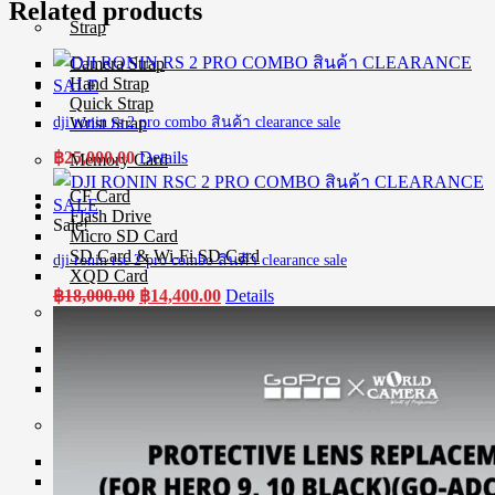
Related products
Strap
Camera Strap
Hand Strap
Quick Strap
dji ronin rs 2 pro combo สินค้า clearance sale
Wrist Strap
฿
25,000.00
Details
Memory Card
CF Card
Flash Drive
Sale!
Micro SD Card
SD Card & Wi-Fi SD Card
dji ronin rsc 2 pro combo สินค้า clearance sale
XQD Card
Original
Current
฿
18,000.00
฿
14,400.00
Details
Memory Card Accessories
price
price
was:
is:
Card Reader
฿18,000.00.
฿14,400.00.
Memory Card Adapter
Memory Card Holder
Power
AC Adapter
Battery