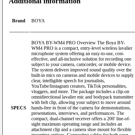
Additional information
Protection Gear
Body Cap
Brand
BOYA
Cable Protector
Dry Cabinet
Housing
LCD Screen Protector
BOYA BY-WM4 PRO Overview The Boya BY-
Silicone Case
WM4 PRO is a compact, entry-level wireless lavalier
Silica Gel
microphone system offering an easy-to-use, cost-
Vacuum Box
effective, and all-inclusive solution for recording one
subject to your camera, camcorder, or mobile device.
Maintenance
The system delivers improved sound quality over the
built-in mics on cameras and mobile devices to supply
Air Blower
clear, intelligible speech for journalists,
Cleaning Cloth
YouTube/Instagram creators, TikTok personalities,
Clever Cleaner
vloggers, and more. The package includes a clip-on
Cleaning Kits
omnidirectional lavalier mic and bodypack transmitter
Cleaning Paper
with belt clip, allowing your subject to move around
Film Cleaning Supplies
SPECS
hands-free in front of the camera for demonstrations,
Lenses Cleaner
presentations, interviews, and performances. The
Maintenance Cartridge
compact, dual-channel receiver offers a 200' line-of-
Sensor Cleaner
sight maximum operating range and includes an
Tripod & Monopod
attachment clip and a camera shoe mount for flexible
mounting options. Connecting cables for both your