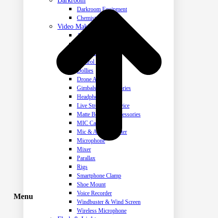
Darkroom
Darkroom Equipment
Chemistry
Video Making Gear
Action Camera Accessories
Pole & Boompole
Connector Cable
Control Cable
Dollies
Drone Accessories
Gimbals & Accessories
Headphone
Live Streaming Device
Matte Boxes & Accessories
MIC Cable
Mic & Audio Adapter
Microphone
Mixer
Parallax
Rigs
Smartphone Clamp
Shoe Mount
Voice Recorder
Menu
Windbuster & Wind Screen
Wireless Microphone