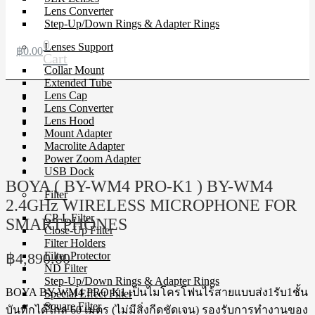
Lens Converter
Step-Up/Down Rings & Adapter Rings
0
Lenses Support
฿
0.00
Cart
Collar Mount
Extended Tube
Lens Cap
Lens Converter
Lens Hood
Mount Adapter
Macrolite Adapter
Power Zoom Adapter
USB Dock
BOYA ( BY-WM4 PRO-K1 ) BY-WM4
Filter
2.4GHz WIRELESS MICROPHONE FOR
CP-L Filter
SMARTPHONES
Close-Up Filter
Filter Holders
฿
4,890.00
Filter Protector
ND Filter
Step-Up/Down Rings & Adapter Rings
BOYA BY-WM4 PRO K1 เป็นไมโครโฟนไร้สายแบบส่ง1รับ1ชั้น
Special Effect Filter
Square Filter
บันทึกได้ไกล 60 เมตร (ไม่มีสิ่งกีดชัดเจน) รองรับการทำงานของ