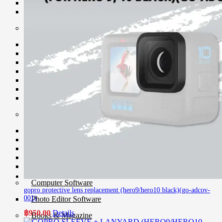
Battery Grip
Charger
Printer & Paper
Compact Printer
Dye-Sub Printer
Inkjet Printer
Ink
Paper & Ribbon
Photo Album
Scanner
Computer Hardware
Computer Accessories
Color Management
External HDD
MONITOR
RAM
Computer Software
gopro protective lens replacement (hero9/hero10 black)(go-adcov-
001)
Photo Editor Software
฿
950.00
Details
Books & Magazine