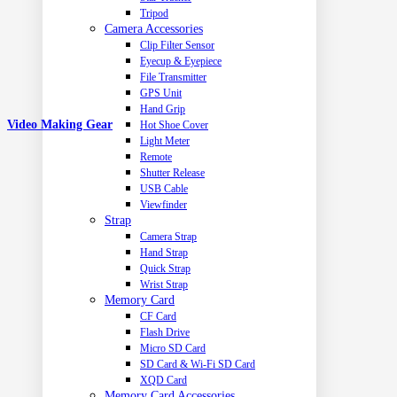
Tripod
Camera Accessories
Clip Filter Sensor
Eyecup & Eyepiece
File Transmitter
GPS Unit
Hand Grip
Video Making Gear
Hot Shoe Cover
Light Meter
Remote
Shutter Release
USB Cable
Viewfinder
Strap
Camera Strap
Hand Strap
Quick Strap
Wrist Strap
Memory Card
CF Card
Flash Drive
Micro SD Card
SD Card & Wi-Fi SD Card
XQD Card
Memory Card Accessories