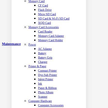
Memory Card
CF Card
Flash Drive
Micro SD Card
SD Card & Wi-Fi SD Card
XQD Card
Memory Card Accessories
Card Reader
Memory Card Adapter
Memory Card Holder
Maintenance
Power
AC Adapter
Battery
Battery Grip
Charger
Printer & Paper
Compact Printer
Dye-Sub Printer
Inkjet Printer
Ink
Paper & Ribbon
Photo Album
Scanner
Computer Hardware
Computer Accessories