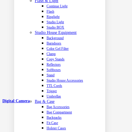
Flash & Light
Continue Light
Flash
Ringlight
Studio Light
Studio BOX
Studio House Equipment
Background
Barndoors
Color Gel Filter
Clamp
Copy Stands
Reflectors
Softboxes
Stand
Studio House Accessories
TTL Cords
Trigger
Umbrellas
Digital Camera
Bag & Case
Bag Accessories
Bag Compartment
Backpacks
Fit Case
Holster Cases