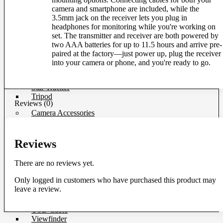
Ball Head
camera and smartphone are included, while the
Geared Head
3.5mm jack on the receiver lets you plug in
Monopod
headphones for monitoring while you're working on
Pan Head
set. The transmitter and receiver are both powered by
Plate & Quick Release
two AAA batteries for up to 11.5 hours and arrive pre-
Smartphone Clamp
paired at the factory—just power up, plug the receiver
Selfie Stick
into your camera or phone, and you're ready to go.
Smartphone Holder
Tripod & Monopod Spares Part
Star Tracker
Tripod
Reviews (0)
Camera Accessories
Clip Filter Sensor
Eyecup & Eyepiece
Reviews
File Transmitter
GPS Unit
There are no reviews yet.
Hand Grip
Hot Shoe Cover
Only logged in customers who have purchased this product may
Light Meter
leave a review.
Remote
Shutter Release
USB Cable
Viewfinder