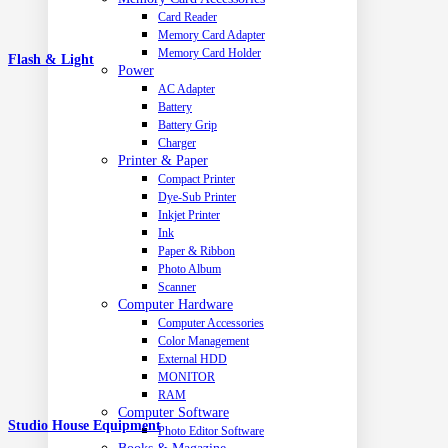
Card Reader
Memory Card Adapter
Memory Card Holder
Flash & Light
Power
AC Adapter
Battery
Battery Grip
Charger
Printer & Paper
Compact Printer
Dye-Sub Printer
Inkjet Printer
Ink
Paper & Ribbon
Photo Album
Scanner
Computer Hardware
Computer Accessories
Color Management
External HDD
MONITOR
RAM
Computer Software
Studio House Equipment
Photo Editor Software