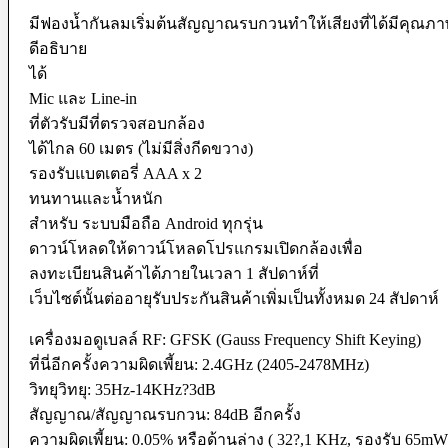
Microphone
มีฟองน้ำกันลมเริ่มต้นสัญญาณรบกวนทำให้เสียงที่ได้มีคุณภ
Mixer
Parallax
ดีอธิบาย
Rigs
ได้
Smartphone Clamp
Shoe Mount
Mic และ Line-in
Voice Recorder
ที่ตัวรับมีที่ตรวจสอบกล้อง
Windbuster & Wind Screen
ได้ไกล 60 เมตร (ไม่มีสิ่งกีดขวาง)
Wireless Microphone
รองรับแบตเตอรี่ AAA x 2
Flash & Light
ทนทานและน้ำหนัก
Continue Light
สำหรับ ระบบมือถือ Android ทุกรุ่น
Flash
ดาวน์โหลดให้ดาวน์โหลดโปรแกรมเปิดกล้องเพื่อ
Ringlight
Studio Light
ลงทะเบียนสินค้าได้ภายในเวลา 1 สัปดาห์
ที่
Studio BOX
เว็บไซต์นั้นต่ออายุรับประกันสินค้าเพิ่มเป็นทั้งหมด 24 สัปดาห์
Studio House Equipment
เครื่องมอดูเบลล์ RF: GFSK (Gauss Frequency Shift Keying)
Background
ที่นี่อีกครั้งความผิดเพี้ยน: 2.4GHz (2405-2478MHz)
Barndoors
วิทยุวิทยุ: 35Hz-14KHz?3dB
Color Gel Filter
Clamp
สัญญาณ/สัญญาณรบกวน: 84dB อีกครั้ง
Copy Stands
ความผิดเพี้ยน: 0.05% หรือด้านล่าง ( 32?,1 KHz, รองรับ 65mW
Reflectors