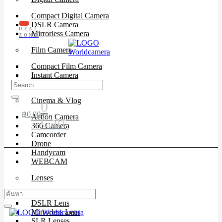
Compact Digital Camera
DSLR Camera
DEAL
Mirrorless Camera
ZONE
Film Camera
Compact Film Camera
Instant Camera
SLR Camera
Cinema & Vlog
0
฿
0.00
Action Camera
Cart
360 Camera
Camcorder
Drone
Handycam
WEBCAM
Lenses
Cinema Lenses
DSLR Lens
Mirrorless Lens
SLR Lenses