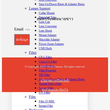
Step-Up/Down Rings & Adapter Rings
Lenses Support
Collar Mount
Extended Tube
สมัครรับจดหมายข่าว
Lens Cap
Lens Converter
Email
Lens Hood
Mount Adapter
Macrolite Adapter
ส่งข้อมูล
Power Zoom Adapter
USB Dock
Filter
CP-L Filter
Close-Up Filter
Filter Holders
© Copyright 2021 World Camera. All rights reserved.
Filter Protector
ND Filter
Step-Up/Down Rings & Adapter Rings
นโยบายความเป็นส่วนตัว
Special Effect Filter
Square Filter
ข้อกำหนดและเงื่อนไข
UV Filter
Film
t
Film 35 MM.
T
Instant Film