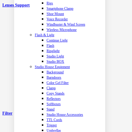
Rigs
Lenses Support
Smartphone Clamp
Shoe Mount
Voice Recorder
Windbuster & Wind Screen
Wireless Microphone
Flash & Light
Continue Light
Flash
Ringlight
Studio Light
Studio BOX
Studio House Equipment
Background
Barndoors
Color Gel Filter
Clamp
Copy Stands
Reflectors
Softboxes
Stand
Filter
Studio House Accessories
TTL Cords
Trigger
Umbrellas