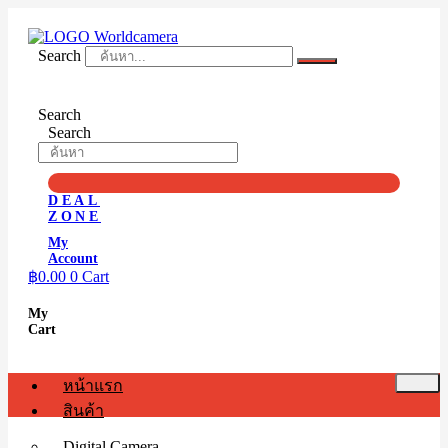
Skip
to
content
Search
Search
Search
DEAL
ZONE
My
Account
฿
0.00
0
Cart
My
Cart
หน้าแรก
สินค้า
Digital Camera