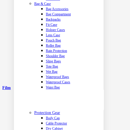
Bag & Case
Bag Accessories
Bag Compartment
Backpacks
Fit Case
Holster Cases
Lens Case
Pouch Bag
Roller Bag
Rain Protection
Shoulder Bag
Sling Bags
Tote Bag
Wet Bag
Waterproof Bags
Waterproof Cases
Waist Bag
Film
Protection Gear
Body Cap
Cable Protector
Dry Cabinet