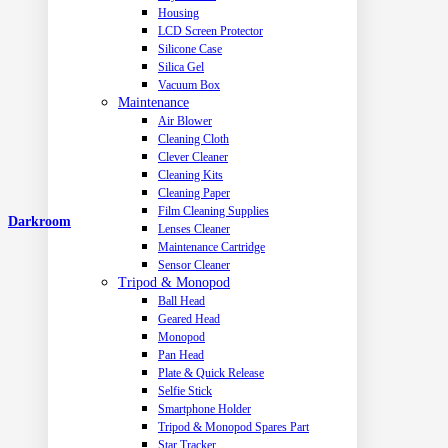
Housing
LCD Screen Protector
Silicone Case
Silica Gel
Vacuum Box
Maintenance
Air Blower
Cleaning Cloth
Clever Cleaner
Cleaning Kits
Cleaning Paper
Film Cleaning Supplies
Darkroom
Lenses Cleaner
Maintenance Cartridge
Sensor Cleaner
Tripod & Monopod
Ball Head
Geared Head
Monopod
Pan Head
Plate & Quick Release
Selfie Stick
Smartphone Holder
Tripod & Monopod Spares Part
Star Tracker