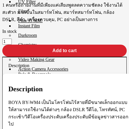
UV Filter
1 คนหรือถ่ายงานที่มีเพียงแค่เสียงพูดลดความชัดลง ใช้งานได้
Film
สะดวก มากขึ้นในสมาร์ทโฟน, สมาร์ทสมาร์ทโฟน, กล้อง
DSLR, สีดำ, เครื่องควบคุม, PC อย่างเป็นทางการ
Film 35 MM.
Instant Film
In stock
Darkroom
BOYA
Chemistry
(
Darkroom Equipment
Add to cart
BY-
WM4
Video Making Gear
PRO-
Description
K1
Action Camera Accessories
)
Pole & Boompole
BY-
Connector Cable
WM4
Control Cable
2.4GHz
Description
Dollies
WIRELESS
Drone Accessories
MICROPHONE
Gimbals & Accessories
BOYA BY-WM4 เป็นไมโครโฟนไร้สายที่มีขนาดเล็กออกแบบ
FOR
Headphone
SMARTPHONES
ให้สามารถใช้งานได้ต่างๆ กล้อง DSLR วีดีโอ, โทรทัศน์, PC
Live Streaming Device
quantity
Matte Boxes & Accessories
กระเช้า/วิดีโอเครื่องประดับเครื่องประดับมีข้อมูลข่าวสารออก
MIC Cable
ไป
Mic & Audio Adapter