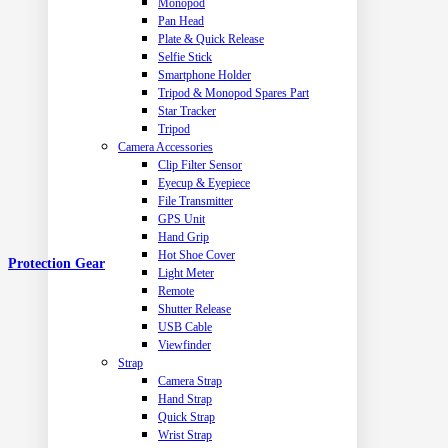
Monopod
Pan Head
Plate & Quick Release
Selfie Stick
Smartphone Holder
Tripod & Monopod Spares Part
Star Tracker
Tripod
Camera Accessories
Clip Filter Sensor
Eyecup & Eyepiece
File Transmitter
GPS Unit
Hand Grip
Hot Shoe Cover
Protection Gear
Light Meter
Remote
Shutter Release
USB Cable
Viewfinder
Strap
Camera Strap
Hand Strap
Quick Strap
Wrist Strap