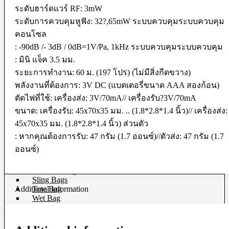
Softboxes
ระดับฮาร์ดแวร์ RF: 3mW
Stand
ระดับการควบคุมหูฟัง: 32?,65mW ระบบควบคุมระบบควบคุม
Studio House Accessories
คอนโซล
TTL Cords
Trigger
: -90dB /- 3dB / 0dB=1V/Pa, 1kHz ระบบควบคุมระบบควบคุม
Umbrellas
: มินิ แจ็ค 3.5 มม.
Bag & Case
ระยะการทำงาน: 60 ม. (197 โปร) (ไม่มีสิ่งกีดขวาง)
พลังงานที่ต้องการ: 3V DC (แบตเตอรี่ขนาด AAA สองก้อน)
Bag Accessories
Bag Compartment
ตัดไฟที่ใช้: เครื่องส่ง: 3V/70mA// เครื่องรับ?3V/70mA
Backpacks
ขนาด: เครื่องรับ: 45x70x35 มม. .. (1.8*2.8*1.4 นิ้ว)// เครื่องส่ง:
Fit Case
45x70x35 มม. (1.8*2.8*1.4 นิ้ว) ส่วนตัว
Holster Cases
Lens Case
: หากคุณต้องการรับ: 47 กรัม (1.7 ออนซ์)//ตัวส่ง: 47 กรัม (1.7
Pouch Bag
ออนซ์)
Roller Bag
Rain Protection
Shoulder Bag
Sling Bags
Additional information
Tote Bag
Wet Bag
Waterproof Bags
Waterproof Cases
Waist Bag