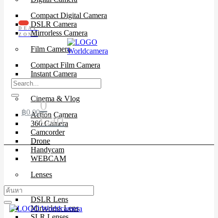
Compact Digital Camera
DSLR Camera
DEAL
Mirrorless Camera
ZONE
Film Camera
Compact Film Camera
Instant Camera
SLR Camera
Cinema & Vlog
0
฿
0.00
Action Camera
Cart
360 Camera
Camcorder
Drone
Handycam
WEBCAM
Lenses
Cinema Lenses
DSLR Lens
Mirrorless Lens
SLR Lenses