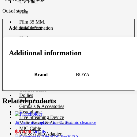
UV Filter
Out of stock
Film
Film 35 MM.
Instant Film
Additional information
Darkroom
Chemistry
Additional information
Darkroom Equipment
Video Making Gear
Action Camera Accessories
Brand
BOYA
Pole & Boompole
Connector Cable
Control Cable
Dollies
Related products
Drone Accessories
Gimbals & Accessories
Headphone
Live Streaming Device
Matte Boxes & Accessories
dji osmo microphone fm-15 fleximic clearance
MIC Cable
฿
200.00
Details
Mic & Audio Adapter