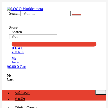
Skip
to
content
Search
Search
Search
DEAL
ZONE
My
Account
฿
0.00
0
Cart
My
Cart
หน้าแรก
สินค้า
Digital Camera