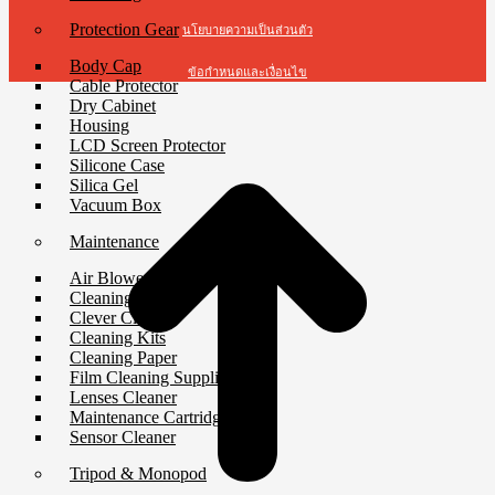
Protection Gear
นโยบายความเป็นส่วนตัว
Body Cap
ข้อกำหนดและเงื่อนไข
Cable Protector
Dry Cabinet
t
Housing
T
LCD Screen Protector
Silicone Case
Silica Gel
Vacuum Box
Maintenance
Air Blower
Cleaning Cloth
Clever Cleaner
Cleaning Kits
Cleaning Paper
Film Cleaning Supplies
Lenses Cleaner
Maintenance Cartridge
Sensor Cleaner
Tripod & Monopod