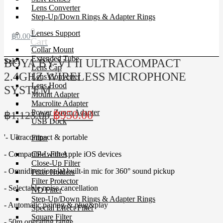
Lens Converter
Step-Up/Down Rings & Adapter Rings
0
Lenses Support
฿
0.00
Cart
Collar Mount
Extended Tube
Sale!
BOYA BY-V1 II ULTRACOMPACT
Lens Cap
2.4GHZ WIRELESS MICROPHONE
Lens Converter
Lens Hood
SYSTEM
Mount Adapter
Macrolite Adapter
Original
Current
Power Zoom Adapter
฿
950.00
฿
1,123.00
USB Dock
price
price
'- Ultracompact & portable
Filter
was:
is:
฿1,123.00.
฿950.00.
- Compatible with Apple iOS devices
CP-L Filter
Close-Up Filter
- Omnidirectionalal built-in mic for 360° sound pickup
Filter Holders
Filter Protector
- Selectable noise cancellation
ND Filter
Step-Up/Down Rings & Adapter Rings
- Automatic pairing & plug&play
Special Effect Filter
Square Filter
- 50m operating range