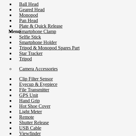
Ball Head
Geared Head
Monopod
Pan Head
Plate & Quick Release
Menu
Smartphone Clamp
Selfie Stick
Smartphone Holder
Tripod & Monopod Spares Part
Star Tracker
Tripod
Camera Accessories
Clip Filter Sensor
Eyecup & Eyepiece
File Transmitter
GPS Unit
Hand Grip
Hot Shoe Cover
Light Meter
Remote
Shutter Release
USB Cable
Viewfinder