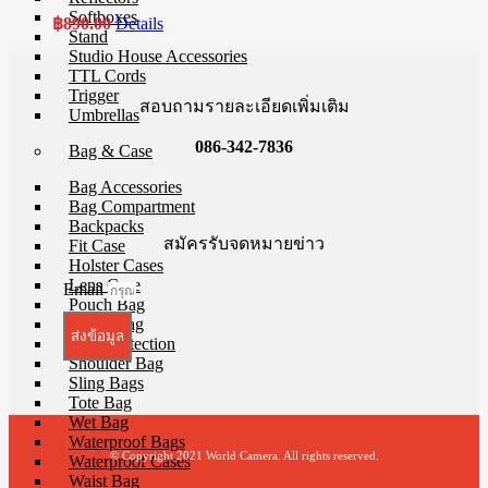
Softboxes
฿
890.00
Details
Stand
Studio House Accessories
TTL Cords
Trigger
สอบถามรายละเอียดเพิ่มเติม
Umbrellas
086-342-7836
Bag & Case
Bag Accessories
Bag Compartment
Backpacks
สมัครรับจดหมายข่าว
Fit Case
Holster Cases
Lens Case
Email
Pouch Bag
Roller Bag
ส่งข้อมูล
Rain Protection
Shoulder Bag
Sling Bags
Tote Bag
Wet Bag
Waterproof Bags
© Copyright 2021 World Camera. All rights reserved.
Waterproof Cases
Waist Bag