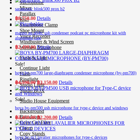
Microphone
Mixer
saramonic blink500 prox b2
Parallax
฿
8,750.00
Details
Rigs
Smartphone Clamp
Shoe Mount
maono au-a04tc usb condenser podcast pc microphone kit with
Voice Recorder
aluminum case
Windbuster & Wind Screen
฿
2,499.00
Details
Wireless Microphone
Flash & Light
Sale!
Continue Light
boya by-pm700 large-diaphragm condenser microphone (by-pm700)
Flash
Ringlight
Original
Current
฿
4,590.00
฿
3,150.00
Details
Studio Light
price
price
Studio BOX
was:
is:
฿4,590.00.
฿3,150.00.
Sale!
Studio House Equipment
boya by-pm500 usb microphone for type-c device and windows
Background
Original
Current
Barndoors
฿
2,450.00
฿
2,200.00
Details
price
price
Color Gel Filter
was:
is:
Clamp
Copy Stands
฿2,450.00.
฿2,200.00.
boya by-m3 lavalier microphones for type-c devices
Reflectors